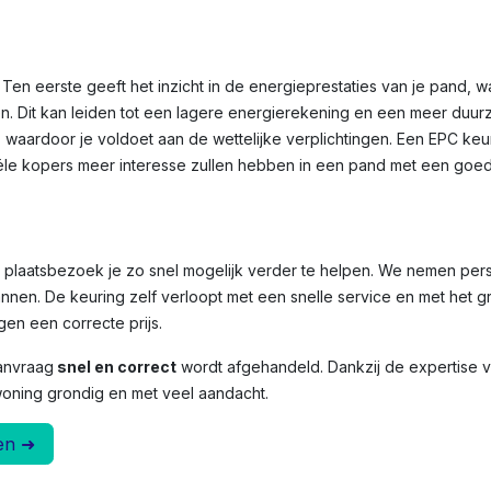
Ten eerste geeft het inzicht in de energieprestaties van je pand, 
n. Dit kan leiden tot een lagere energierekening en een meer duu
, waardoor je voldoet aan de wettelijke verplichtingen. Een EPC ke
le kopers meer interesse zullen hebben in een pand met een goed
et plaatsbezoek je zo snel mogelijk verder te helpen. We nemen per
nnen. De keuring zelf verloopt met een snelle service en met het g
en een correcte prijs.
anvraag
snel en correct
wordt afgehandeld. Dankzij de expertise
woning grondig en met veel aandacht.
en ➜