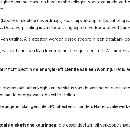
nigheid van het pand en biedt aanbevelingen voor eventuele verbet
n.
label E of slechter) overdraagt, zoals bij verkoop, erfpacht of opst
. Deze verplichting is van toepassing bij elke verkoop of verhuur 
m van uitgifte. Alle attesten worden geregistreerd in een databank 
 wat bijdraagt aan klanttevredenheid en gemoedsrust. Wij bieden ve
t inzicht biedt in de
energie-efficiëntie van een woning.
Het is e
n opgemaakt, afhankelijk van de status van de woning en eventuel
l om de energiewaarde vast te stellen.
ige en klantgerichte EPC attesten in Landen. Na renovatiewerken 
oals elektrische keuringen,
die essentieel zijn bij verkooptransac