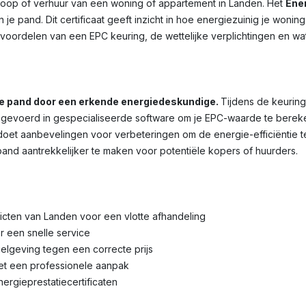
rkoop of verhuur van een woning of appartement in Landen. Het
Ener
je pand. Dit certificaat geeft inzicht in hoe energiezuinig je wonin
voordelen van een EPC keuring, de wettelijke verplichtingen en wa
je pand door een erkende energiedeskundige.
Tijdens de keuring
voerd in gespecialiseerde software om je EPC-waarde te bereken
et aanbevelingen voor verbeteringen om de energie-efficiëntie te 
pand aantrekkelijker te maken voor potentiële kopers of huurders.
tricten van Landen voor een vlotte afhandeling
r een snelle service
lgeving tegen een correcte prijs
met een professionele aanpak
nergieprestatiecertificaten