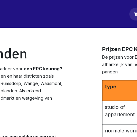
tpagina
Diensten
Klanten
Keurders
Blog
Contact
nden
Prijzen EPC 
De prijzen voor 
afhankelijk van 
artner voor
een EPC keuring?
panden.
en en haar districten zoals
n, Rumsdorp, Wange, Waasmont,
type
rlanden. Als erkend
edmarkt en wetgeving van
studio of
appartement
normale won
en is
een geldig en correct