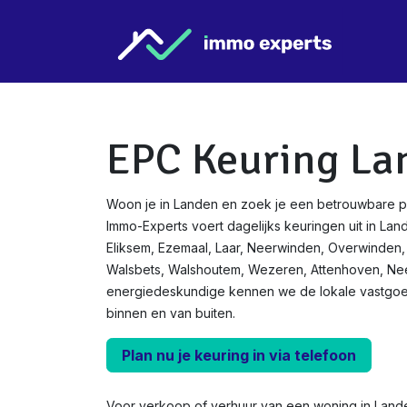
Overslaan naar inhoud
Star
EPC Keuring La
Woon je in Landen en zoek je een betrouwbare p
Immo-Experts voert dagelijks keuringen uit in Land
Eliksem, Ezemaal, Laar, Neerwinden, Overwinde
Walsbets, Walshoutem, Wezeren, Attenhoven, Nee
energiedeskundige kennen we de lokale vastgo
binnen en van buiten.
Plan nu je keuring in via telefoon
Voor verkoop of verhuur van een woning in Land