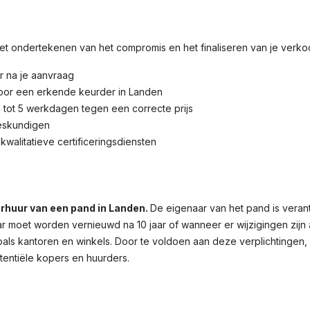
 het ondertekenen van het compromis en het finaliseren van je verk
r na je aanvraag
door een erkende keurder in Landen
3 tot 5 werkdagen tegen een correcte prijs
eskundigen
kwalitatieve certificeringsdiensten
verhuur van een pand in Landen.
De eigenaar van het pand is veran
 maar moet worden vernieuwd na 10 jaar of wanneer er wijzigingen zij
oals kantoren en winkels. Door te voldoen aan deze verplichtingen,
otentiële kopers en huurders.