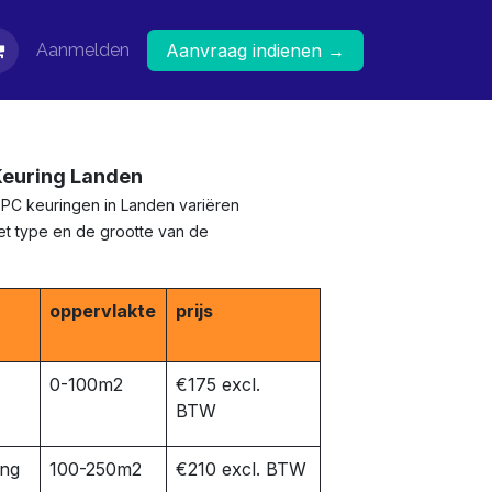
Aanmelden
Aanvraag indienen →
Keuring Landen
EPC keuringen in Landen variëren
het type en de grootte van de
oppervlakte
prijs
0-100m2
€175 excl.
BTW
ing
100-250m2
€210 excl. BTW