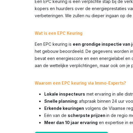
Een EPC keuring is een verplichte stap bij de ve
kopers en huurders over de energieprestaties van 
verbeteringen. We zullen nu dieper ingaan op de 
Wat is een EPC Keuring
Een EPC keuring is
een grondige inspectie van 
het gebouw beoordeeld. De gegevens worden inge
bevat een energiescore en een energielabel en do
aan de wettelijke verplichtingen, maar ook om je 
Waarom een EPC keuring via Immo-Experts?
Lokale inspecteurs
met ervaring in alle dis
Snelle planning:
afspraak binnen 24 uur voo
Erkende keuringen
volgens de Vlaamse rege
Eén van de
scherpste prijzen
in de regio 
Meer dan 10 jaar ervaring
en expertise in e