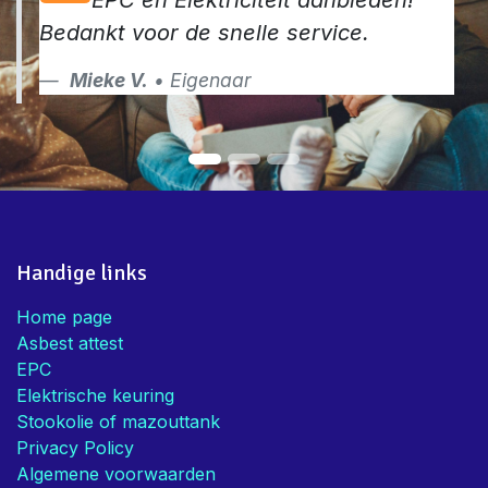
EPC en Elektriciteit aanbieden!
Bedankt voor de snelle service.
Mieke V.
• Eigenaar
Handige links
Home page
Asbest attest
EPC
Elektrische keuring
Stookolie of mazouttank
Privacy Policy
Algemene voorwaarden