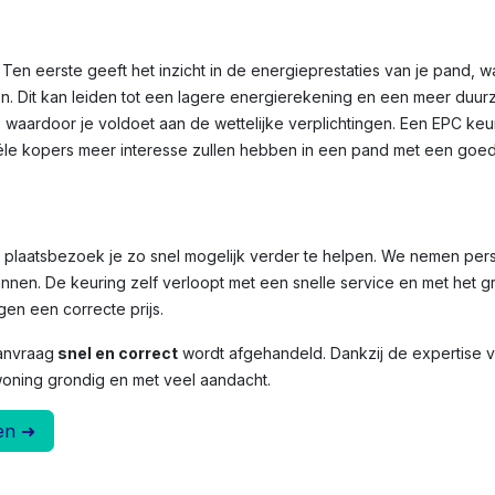
Ten eerste geeft het inzicht in de energieprestaties van je pand, 
n. Dit kan leiden tot een lagere energierekening en een meer duu
, waardoor je voldoet aan de wettelijke verplichtingen. Een EPC ke
le kopers meer interesse zullen hebben in een pand met een goed
et plaatsbezoek je zo snel mogelijk verder te helpen. We nemen per
nnen. De keuring zelf verloopt met een snelle service en met het g
en een correcte prijs.
anvraag
snel en correct
wordt afgehandeld. Dankzij de expertise
woning grondig en met veel aandacht.
en ➜