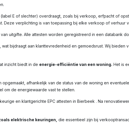
n.
label E of slechter) overdraagt, zoals bij verkoop, erfpacht of opst
. Deze verplichting is van toepassing bij elke verkoop of verhuur 
m van uitgifte. Alle attesten worden geregistreerd in een databank 
 wat bijdraagt aan klanttevredenheid en gemoedsrust. Wij bieden ve
t inzicht biedt in de
energie-efficiëntie van een woning.
Het is e
n opgemaakt, afhankelijk van de status van de woning en eventuel
l om de energiewaarde vast te stellen.
ige en klantgerichte EPC attesten in Bierbeek . Na renovatiewerk
oals elektrische keuringen,
die essentieel zijn bij verkooptransac