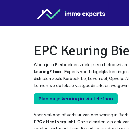
Overslaan naar inhoud
Star
EPC Keuring Bi
Woon je in Bierbeek en zoek je een betrouwbare
keuring?
Immo-Experts voert dagelijks keuringen 
districten zoals Korbeek-Lo, Lovenjoel, Opvelp. 
kennen we de lokale vastgoedmarkt en wetgeving
Plan nu je keuring in via telefoon
Voor verkoop of verhuur van een woning in Bier
EPC attest verplicht.
Onze diensten zijn ook va
soorten vastgoed. Immo-Experts garandeert een s