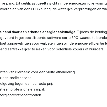
je pand. Dit certificaat geeft inzicht in hoe energiezuinig je wonin
voordelen van een EPC keuring, de wettelijke verplichtingen en wa
je pand door een erkende energiedeskundige.
Tijdens de keuring
voerd in gespecialiseerde software om je EPC-waarde te bereken
et aanbevelingen voor verbeteringen om de energie-efficiëntie te 
pand aantrekkelijker te maken voor potentiële kopers of huurders.
tricten van Bierbeek voor een vlotte afhandeling
r een snelle service
lgeving tegen een correcte prijs
met een professionele aanpak
nergieprestatiecertificaten