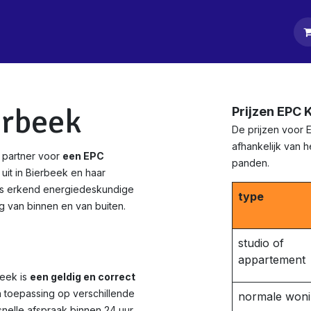
tpagina
Diensten
Klanten
Keurders
Blog
Contact
erbeek
Prijzen EPC 
De prijzen voor 
afhankelijk van 
 partner voor
een EPC
panden.
uit in Bierbeek en haar
Als erkend energiedeskundige
type
 van binnen en van buiten.
studio of
appartement
beek is
een geldig en correct
n toepassing op verschillende
normale won
nelle afspraak binnen 24 uur