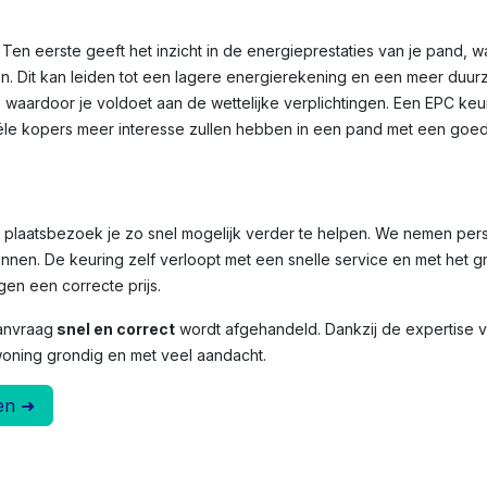
Ten eerste geeft het inzicht in de energieprestaties van je pand, 
n. Dit kan leiden tot een lagere energierekening en een meer duu
, waardoor je voldoet aan de wettelijke verplichtingen. Een EPC ke
le kopers meer interesse zullen hebben in een pand met een goed
et plaatsbezoek je zo snel mogelijk verder te helpen. We nemen per
nnen. De keuring zelf verloopt met een snelle service en met het g
en een correcte prijs.
anvraag
snel en correct
wordt afgehandeld. Dankzij de expertise
woning grondig en met veel aandacht.
en ➜