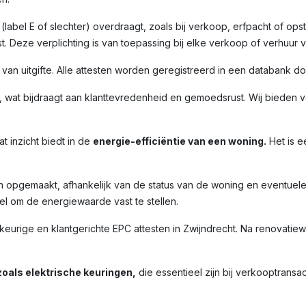
label E of slechter) overdraagt, zoals bij verkoop, erfpacht of opst
. Deze verplichting is van toepassing bij elke verkoop of verhuur 
m van uitgifte. Alle attesten worden geregistreerd in een databank 
 wat bijdraagt aan klanttevredenheid en gemoedsrust. Wij bieden ve
t inzicht biedt in de
energie-efficiëntie van een woning.
Het is e
n opgemaakt, afhankelijk van de status van de woning en eventuel
l om de energiewaarde vast te stellen.
urige en klantgerichte EPC attesten in
Zwijndrecht
. Na renovatiew
oals elektrische keuringen,
die essentieel zijn bij verkooptransac