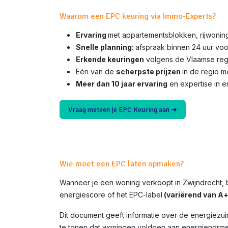
Waarom een EPC keuring via Immo-Experts?
Ervaring
met appartementsblokken, rijwonin
Snelle planning:
afspraak binnen 24 uur voo
Erkende keuringen
volgens de Vlaamse rege
Eén van de
scherpste prijzen
in de regio 
Meer dan 10 jaar ervaring
en expertise in e
Vraag meteen je EPC Keuring aan ➜
Wie moet een EPC laten opmaken?
Wanneer je een woning verkoopt in
Zwijndrecht
,
energiescore of het EPC-label
(variërend van A+ 
Dit document geeft informatie over de energiezui
te tonen dat woningen voldoen aan energienorme