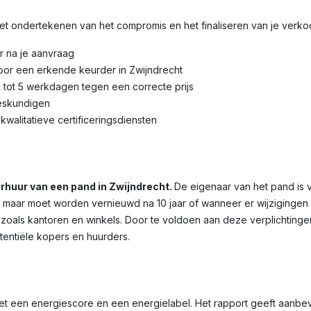
 het ondertekenen van het compromis en het finaliseren van je verk
r na je aanvraag
door een erkende keurder in
Zwijndrecht
3 tot 5 werkdagen tegen een correcte prijs
eskundigen
kwalitatieve certificeringsdiensten
verhuur van een pand in
Zwijndrecht
.
De eigenaar van het pand is 
dig, maar moet worden vernieuwd na 10 jaar of wanneer er wijziginge
 zoals kantoren en winkels. Door te voldoen aan deze verplichtinge
otentiële kopers en huurders.
et een energiescore en een energielabel. Het rapport geeft aanbe