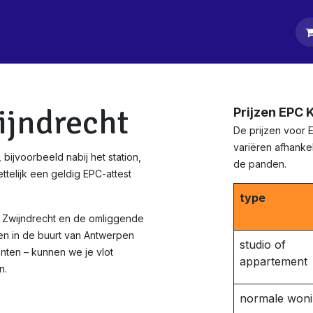
tpagina
Diensten
Klanten
Keurders
Blog
Contact
ijndrecht
Prijzen EPC 
De prijzen voor 
variëren afhankel
bijvoorbeeld nabij het station,
de panden.
ttelijk een geldig EPC-attest
type
n Zwijndrecht en de omliggende
en in de buurt van Antwerpen
studio of
nten – kunnen we je vlot
appartement
n.
normale won