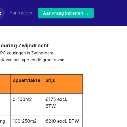
Aanmelden
Aanvraag indienen →
Keuring Zwijndrecht
EPC keuringen in
Zwijndrecht
ijk van het type en de grootte van
oppervlakte
prijs
0-100m2
€175 excl.
BTW
ing
100-250m2
€210 excl. BTW