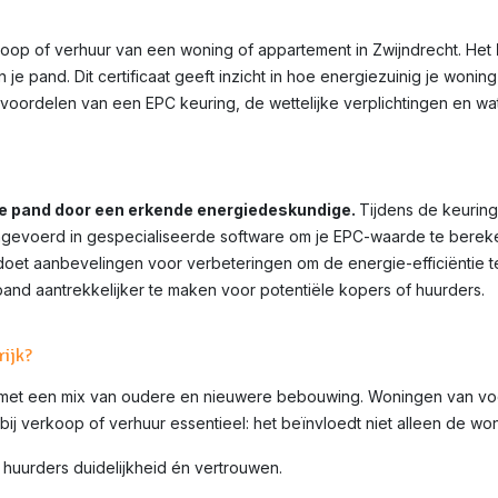
rkoop of verhuur van een woning of appartement in
Zwijndrecht
. Het
je pand. Dit certificaat geeft inzicht in hoe energiezuinig je wonin
voordelen van een EPC keuring, de wettelijke verplichtingen en wa
je pand door een erkende energiedeskundige.
Tijdens de keuring
voerd in gespecialiseerde software om je EPC-waarde te bereken
et aanbevelingen voor verbeteringen om de energie-efficiëntie te 
pand aantrekkelijker te maken voor potentiële kopers of huurders.
rijk?
te met een mix van oudere en nieuwere bebouwing. Woningen van v
 bij verkoop of verhuur essentieel: het beïnvloedt niet alleen de w
 huurders duidelijkheid én vertrouwen.