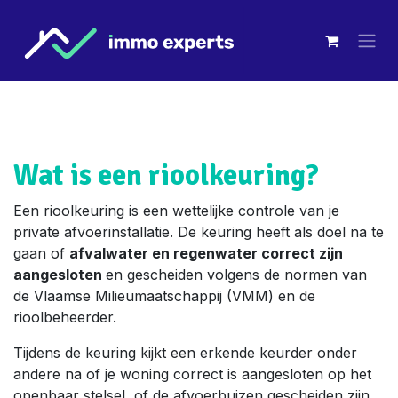
Overslaan naar inhoud
Wat is een rioolkeuring?
Een rioolkeuring is een wettelijke controle van je
private afvoerinstallatie. De keuring heeft als doel na te
gaan of
afvalwater en regenwater correct zijn
aangesloten
en gescheiden volgens de normen van
de Vlaamse Milieumaatschappij (VMM) en de
rioolbeheerder.
Tijdens de keuring kijkt een erkende keurder onder
andere na of je woning correct is aangesloten op het
openbaar stelsel, of de afvoerbuizen gescheiden zijn,