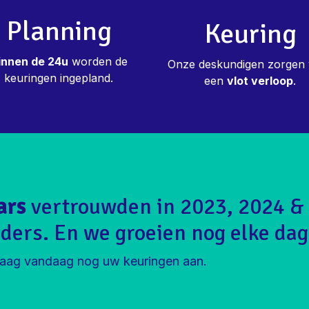
Planning
Keuring
innen de 24u
worden de
Onze deskundigen zorgen
keuringen ingepland.
een
vlot verloop
.
ars
vertrouwden in 2023, 2024 &
ders. En we groeien nog elke dag
aag vandaag nog uw keuringen aan.