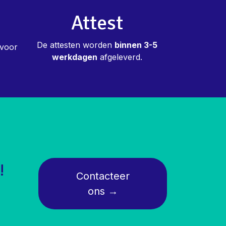
Attest
De attesten worden
binnen 3-5
 voor
werkdagen
afgeleverd.
!
Contacte
er
ons
→