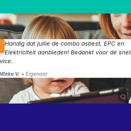
Handig dat jullie de combo asbest, EPC en
Elektriciteit aanbieden! Bedankt voor de snel
vice.
Mieke V.
• Eigenaar