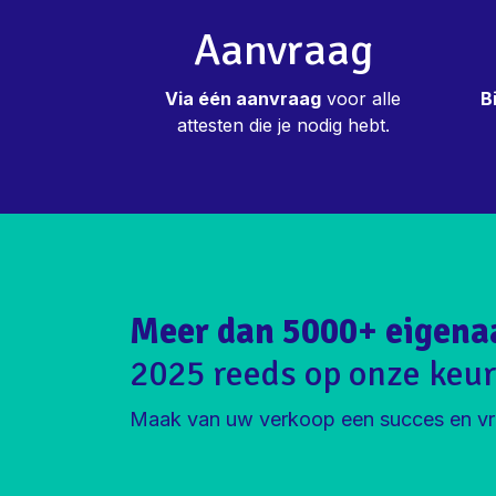
Aanvraag
Via één aanvraag
voor alle
B
attesten die je nodig hebt.
Meer dan 5000+ eigena
2025 reeds op onze keur
Maak van uw verkoop een succes en vr