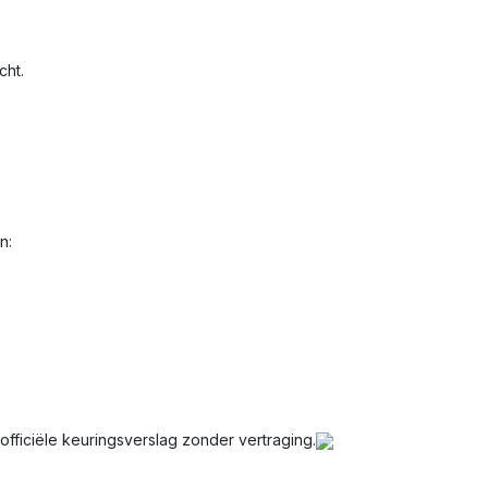
cht.
n:
fficiële keuringsverslag zonder vertraging.