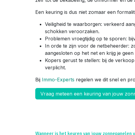
zelf tot de bekabeling, de omvormer en de aa
Een keuring is dus niet zomaar een formalit
Veiligheid te waarborgen: verkeerd aa
schokken veroorzaken.
Problemen vroegtijdig op te sporen: bij
In orde te zijn voor de netbeheerder: zo
aangesloten op het net en krijg je gee
Kopers gerust te stellen: bij de verko
verplicht.
Bij
Immo-Experts
regelen we dit snel en pr
Vraag meteen een keuring van jouw zo
Wanneer is het keuren van jouw zonnepanelen v