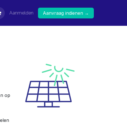
Aanmelden
Aanvraag indienen →
en op
nelen