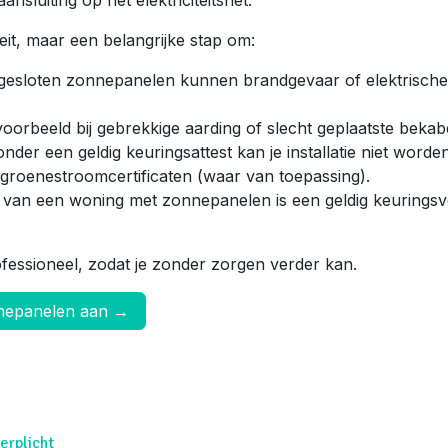
nsluiting op het elektriciteitsnet.
eit, maar een belangrijke stap om:
ngesloten zonnepanelen kunnen brandgevaar of elektrische
voorbeeld bij gebrekkige aarding of slecht geplaatste bekabe
nder een geldig keuringsattest kan je installatie niet worde
n groenestroomcertificaten (waar van toepassing).
op van een woning met zonnepanelen is een geldig keuringsv
ofessioneel, zodat je zonder zorgen verder kan.
nnepanelen aan →
erplicht