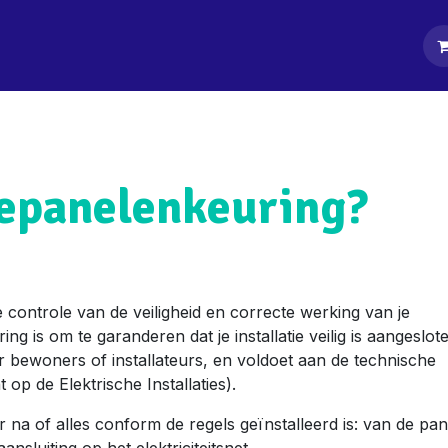
tpagina
Diensten
Klanten
Keurders
Blog
Contact
nepanelenkeuring?
 controle van de veiligheid en correcte werking van je
ng is om te garanderen dat je installatie veilig is aangeslot
or bewoners of installateurs, en voldoet aan de technische
 de Elektrische Installaties).
r na of alles conform de regels geïnstalleerd is: van de pa