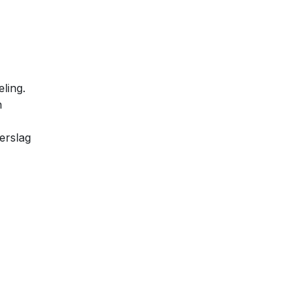
ling.
n
erslag