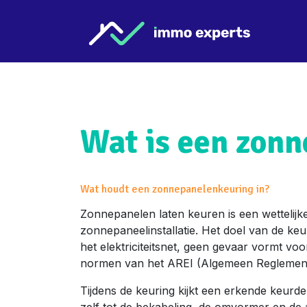
Overslaan naar inhoud
Star
Wat is een zon
Wat houdt een zonnepanelenkeuring in?
Zonnepanelen laten keuren is een wettelijke
zonnepaneelinstallatie. Het doel van de keuri
het elektriciteitsnet, geen gevaar vormt vo
normen van het AREI (Algemeen Reglement op
Tijdens de keuring kijkt een erkende keurde