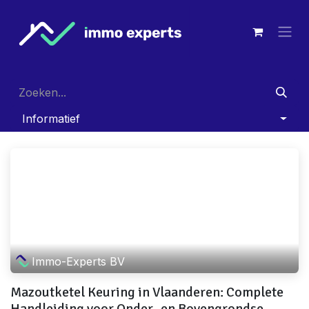
Overslaan naar inhoud
Informatief
Immo-Experts BV
Mazoutketel Keuring in Vlaanderen: Complete
Handleiding voor Onder- en Bovengrondse