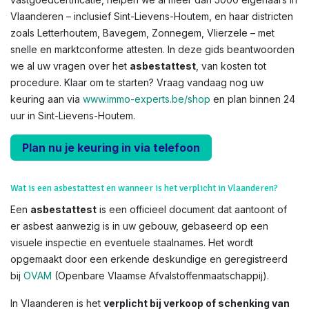
Vlaanderen – inclusief Sint-Lievens-Houtem, en haar districten
zoals Letterhoutem, Bavegem, Zonnegem, Vlierzele – met
snelle en marktconforme attesten. In deze gids beantwoorden
we al uw vragen over het
asbestattest
, van kosten tot
procedure. Klaar om te starten? Vraag vandaag nog uw
keuring aan via
www.immo-experts.be/shop
en plan binnen 24
uur in Sint-Lievens-Houtem.
Plan nu je keuring in via telefoon
Wat is een asbestattest en wanneer is het verplicht in Vlaanderen?
Een
asbestattest
is een officieel document dat aantoont of
er asbest aanwezig is in uw gebouw, gebaseerd op een
visuele inspectie en eventuele staalnames. Het wordt
opgemaakt door een erkende deskundige en geregistreerd
bij
OVAM
(Openbare Vlaamse Afvalstoffenmaatschappij).
In Vlaanderen is het
verplicht bij verkoop of schenking van