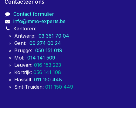
Contacteer ons
Contact formulier
info@immo-experts.be
Kantoren:
Antwerp:
03 361 70 04
Gent:
09 274 00 24
Brugge:
050 151 019
Mol:
014 141 509
Leuven:
016 153 223
Kortrijk:
056 141 108
Hasselt:
011 150 448
Sint-Truiden:
011 150 449
Copyright © ImmoExperts 2024
Aangeboden door
- De #1
Open source e-commerce