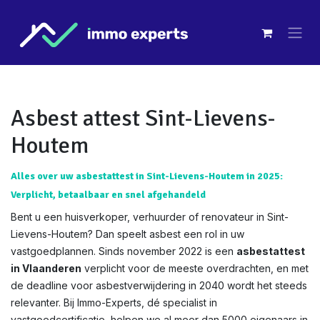
Overslaan naar inhoud
Asbest attest Sint-Lievens-
Houtem
Alles over uw asbestattest in Sint-Lievens-Houtem in 2025:
Verplicht, betaalbaar en snel afgehandeld
Bent u een huisverkoper, verhuurder of renovateur in Sint-
Lievens-Houtem? Dan speelt asbest een rol in uw
vastgoedplannen. Sinds november 2022 is een
asbestattest
in Vlaanderen
verplicht voor de meeste overdrachten, en met
de deadline voor asbestverwijdering in 2040 wordt het steeds
relevanter. Bij Immo-Experts, dé specialist in
vastgoedcertificatie, helpen we al meer dan 5000 eigenaars in