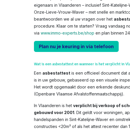
eigenaars in Vlaanderen – inclusief Sint-Katelijne-
Onze-Lieve-Vrouw-Waver – met snelle en marktcon
beantwoorden we al uw vragen over het
asbesta
procedure. Klaar om te starten? Vraag vandaag n
via
www.immo-experts.be/shop
en plan binnen 24 
Plan nu je keuring in via telefoon
Wat is een asbestattest en wanneer is het verplicht in V
Een
asbestattest
is een officieel document dat 
is in uw gebouw, gebaseerd op een visuele inspe
Het wordt opgemaakt door een erkende deskundi
(Openbare Vlaamse Afvalstoffenmaatschappij).
In Vlaanderen is het
verplicht bij verkoop of s
gebouwd voor 2001
. Dit geldt voor woningen, 
handelspanden in Sint-Katelijne-Waver en omstrek
constructies <20m² of als het attest recenter dan 