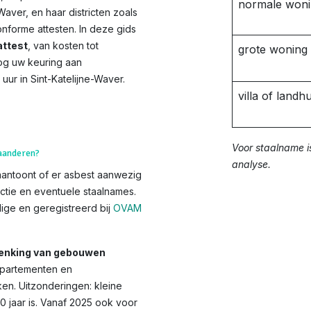
normale won
Waver, en haar districten zoals
forme attesten. In deze gids
ttest
, van kosten tot
grote woning
og uw keuring aan
uur in Sint-Katelijne-Waver.
villa of landhu
Voor staalname i
laanderen?
analyse.
aantoont of er asbest aanwezig
ctie en eventuele staalnames.
ge en geregistreerd bij
OVAM
chenking van gebouwen
appartementen en
en. Uitzonderingen: kleine
10 jaar is. Vanaf 2025 ook voor