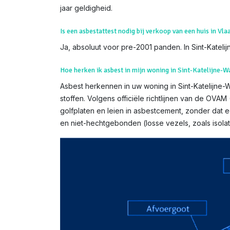
jaar geldigheid.
Is een asbestattest nodig bij verkoop van een huis in Vl
Ja, absoluut voor pre-2001 panden. In Sint-Katelij
Hoe herken ik asbest in mijn woning in Sint-Katelijne-W
Asbest herkennen in uw woning in Sint-Katelijne-Wa
stoffen. Volgens officiële richtlijnen van de OV
golfplaten en leien in asbestcement, zonder dat 
en niet-hechtgebonden (losse vezels, zoals isol