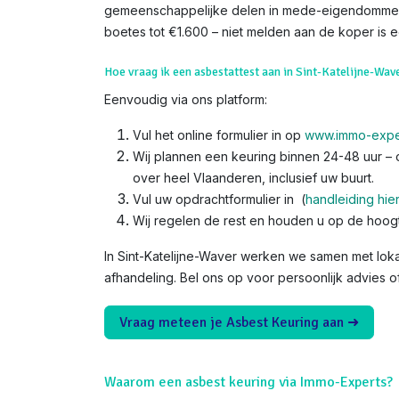
gemeenschappelijke delen in mede-eigendommen. 
boetes tot €1.600 – niet melden aan de koper is een
Hoe vraag ik een asbestattest aan in Sint-Katelijne-Wav
Eenvoudig via ons platform:
Vul het online formulier in op
www.immo-expe
Wij plannen een keuring binnen 24-48 uur – o
over heel Vlaanderen, inclusief uw buurt.
Vul uw opdrachtformulier in (
handleiding hie
Wij regelen de rest en houden u op de hoog
In Sint-Katelijne-Waver werken we samen met loka
afhandeling. Bel ons op voor persoonlijk advies o
Vraag meteen je Asbest Keuring aan ➜
Waarom een asbest keuring via Immo-Experts?