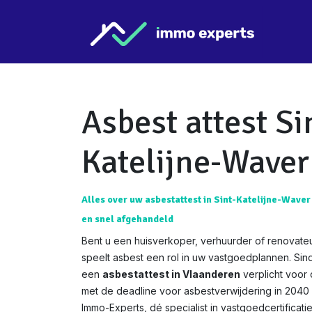
Overslaan naar inhoud
Star
Asbest attest Si
Katelijne-Waver
Alles over uw asbestattest in Sint-Katelijne-Waver 
en snel afgehandeld
Bent u een huisverkoper, verhuurder of renovateu
speelt asbest een rol in uw vastgoedplannen. Si
een
asbestattest in Vlaanderen
verplicht voor
met de deadline voor asbestverwijdering in 2040 w
Immo-Experts, dé specialist in vastgoedcertificat