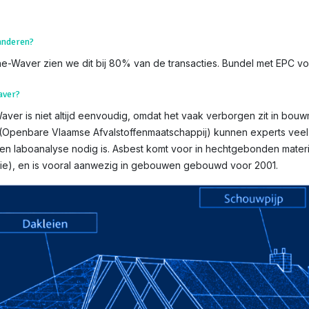
aanderen?
ne-Waver zien we dit bij 80% van de transacties. Bundel met EPC voo
aver?
ver is niet altijd eenvoudig, omdat het vaak verborgen zit in bouwm
AM (Openbare Vlaamse Afvalstoffenmaatschappij) kunnen experts vee
een laboanalyse nodig is. Asbest komt voor in hechtgebonden materia
atie), en is vooral aanwezig in gebouwen gebouwd voor 2001.