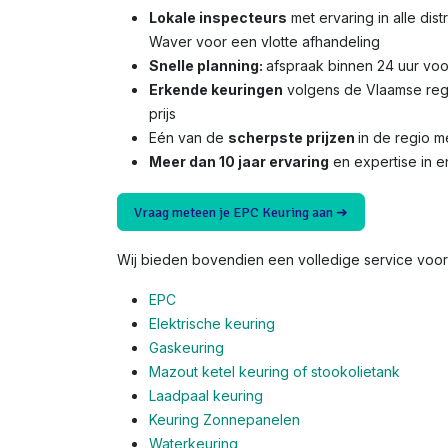
Lokale inspecteurs
met ervaring in alle dist
Waver voor een vlotte afhandeling
Snelle planning:
afspraak binnen 24 uur voo
Erkende keuringen
volgens de Vlaamse reg
prijs
Eén van de
scherpste prijzen
in de regio 
Meer dan 10 jaar ervaring
en expertise in e
Vraag meteen je EPC Keuring aan ➜
Wij bieden bovendien een volledige service voor 
EPC
Elektrische keuring
Gaskeuring
Mazout ketel keuring of stookolietank
Laadpaal keuring
Keuring Zonnepanelen
Waterkeuring