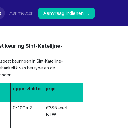
Aanmelden
Aanvraag indienen →
t keuring Sint-Katelijne-
sbest keuringen in Sint-Katelijne-
fhankelijk van het type en de
panden.
oppervlakte
prijs
0-100m2
€385 excl.
BTW