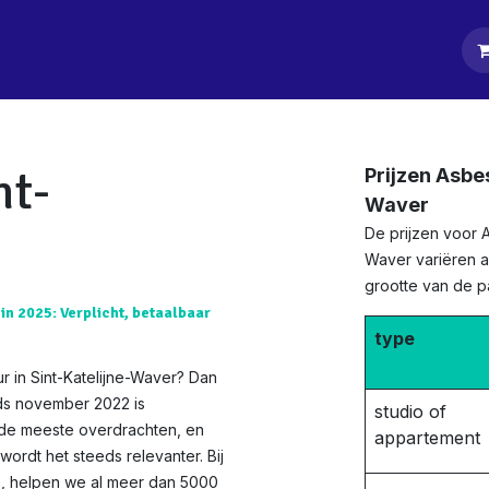
tpagina
Diensten
Klanten
Keurders
Blog
Contact
nt-
Prijzen Asbes
Waver
De prijzen voor A
Waver variëren a
grootte van de 
in 2025: Verplicht, betaalbaar
type
r in Sint-Katelijne-Waver? Dan
nds november 2022 is
studio of
 de meeste overdrachten, en
appartement
ordt het steeds relevanter. Bij
ie, helpen we al meer dan 5000