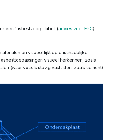
r een 'asbestveilig'-label. (
advies voor EPC
)
aterialen en visueel lijkt op onschadelijke
l asbesttoepassingen visueel herkennen, zoals
len (waar vezels stevig vastzitten, zoals cement)