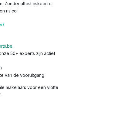
Zonder attest riskeert u
 risico!​
er?
rts.be
.
nze 50+ experts zijn actief
r
)
te van de vooruitgang
le makelaars voor een vlotte
f