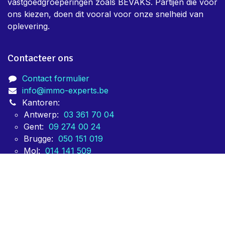
vastgoedgroeperingen zoals BEVAKS. Partijen die voor
ons kiezen, doen dit vooral voor onze snelheid van
oplevering.
Contacteer ons
Contact formulier
info@immo-experts.be
Kantoren:
Antwerp:
03 361 70 04
Gent:
09 274 00 24
Brugge:
050 151 019
Mol:
014 141 509
Leuven:
016 153 223
Kortrijk:
056 141 108
Hasselt:
011 150 448
Sint-Truiden:
011 150 449