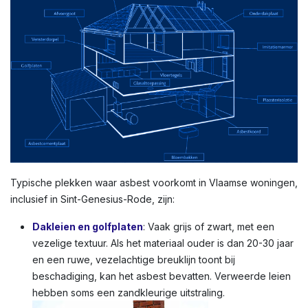
Typische plekken waar asbest voorkomt in Vlaamse woningen,
inclusief in Sint-Genesius-Rode, zijn:
Dakleien en golfplaten
: Vaak grijs of zwart, met een
vezelige textuur. Als het materiaal ouder is dan 20-30 jaar
en een ruwe, vezelachtige breuklijn toont bij
beschadiging, kan het asbest bevatten. Verweerde leien
hebben soms een zandkleurige uitstraling.