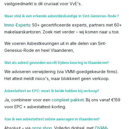
vastgoedmarkt is dit cruciaal voor VvE's.
Waar vind ik een erkende asbestdeskundige in Sint-Genesius-Rode ?
Immo-Experts
: 50+ gecertificeerde experts, partners met 60+
makelaarskantoren. Zoek niet verder – wij komen naar u toe.
We voeren Asbestkeuringen uit in alle delen van Sint-
Genesius-Rode en heel Vlaanderen,
Wat als asbest gevonden wordt tijdens keuring in Vlaanderen?
We adviseren verwijdering (via VMM-goedgekeurde firms).
Het attest meldt risico's, maar blokkeert geen verkoop.
Asbestattest en EPC: moet ik beide hebben bij verkoop?
Ja, combineer voor een
compleet pakket
. Bij ons vanaf €159
voor EPC + asbestattest-korting.
Kan ik een asbestattest online aanvragen in Vlaanderen?
Absoluut – via
onze shop
. Volledig digitaal, met
OVAM
-