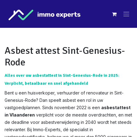
Overslaan naar inhoud
Asbest attest Sint-Genesius-
Rode
Alles over uw asbestattest in Sint-Genesius-Rode in 2025:
Verplicht, betaalbaar en snel afgehandeld
Bent u een huisverkoper, verhuurder of renovateur in Sint-
Genesius-Rode? Dan speelt asbest een rol in uw
vastgoedplannen. Sinds november 2022 is een
asbestattest
in Vlaanderen
verplicht voor de meeste overdrachten, en met
de deadline voor asbestverwijdering in 2040 wordt het steeds
relevanter. Bij Immo-Experts, dé specialist in
vastgoedcertificatie, helpen we al meer dan 5000 eigenaars in