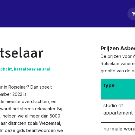
tpagina
Diensten
Klanten
Keurders
Blog
Contact
tselaar
Prijzen Asbe
De prijzen voor 
Rotselaar variëre
rplicht, betaalbaar en snel
grootte van de 
type
r in Rotselaar? Dan speelt
ember 2022 is
 de meeste overdrachten, en
studio of
ordt het steeds relevanter. Bij
appartement
ie, helpen we al meer dan 5000
haar districten zoals Wezemaal,
normale won
. In deze gids beantwoorden we