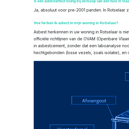
Is een asbestattest nodig bij verkoop van een huis in Vl
Ja, absoluut voor pre-2001 panden. In Rotselaar z
Hoe herken ik asbest in mijn woning in Rotselaar?
Asbest herkennen in uw woning in Rotselaar is niet
officiële richtlijnen van de OVAM (Openbare Vlaa
in asbestcement, zonder dat een laboanalyse nodi
hechtgebonden (losse vezels, zoals isolatie), e