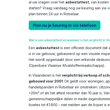
al uw vragen over het
asbestattest
, van kosten 
starten? Vraag vandaag nog uw keuring aan via
w
plan binnen 24 uur in Rotselaar.
Plan nu je keuring in via telefoon
Wat is een asbestattest en wanneer is het verplicht in V
Een
asbestattest
is een officieel document dat 
is in uw gebouw, gebaseerd op een visuele inspe
Het wordt opgemaakt door een erkende deskundi
(Openbare Vlaamse Afvalstoffenmaatschappij).
In Vlaanderen is het
verplicht bij verkoop of s
gebouwd voor 2001
. Dit geldt voor woningen, 
handelspanden in Rotselaar en omstreken. Uitzond
<20m² of als het attest recenter dan 10 jaar is. V
gemeenschappelijke delen in mede-eigendommen. 
boetes tot €1.600 – niet melden aan de koper is een