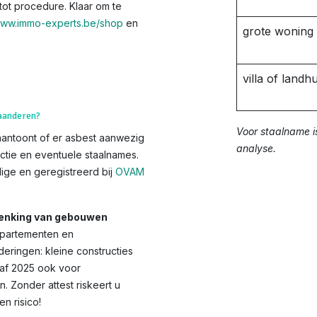
tot procedure. Klaar om te
ww.immo-experts.be/shop
en
grote woning
villa of landhu
laanderen?
Voor staalname i
aantoont of er asbest aanwezig
analyse.
ctie en eventuele staalnames.
ge en geregistreerd bij
OVAM
chenking van gebouwen
appartementen en
eringen: kleine constructies
anaf 2025 ook voor
Zonder attest riskeert u
 risico!​