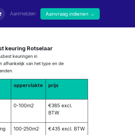
Aanmelden
Aanvraag indienen →
st keuring Rotselaar
Asbest keuringen in
n afhankelijk van het type en de
panden.
oppervlakte
prijs
0-100m2
€385 excl.
BTW
ing
100-250m2
€435 excl. BTW