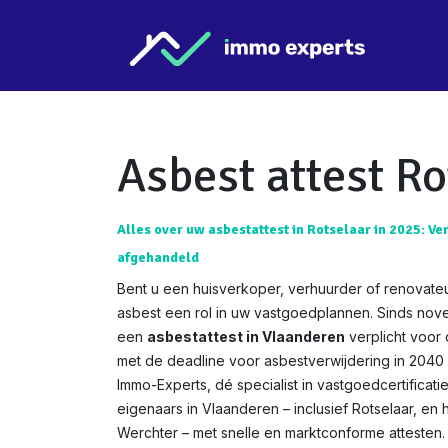
Overslaan naar inhoud
Star
Asbest attest Ro
Alles over uw asbestattest in Rotselaar in 2025: Ve
afgehandeld
Bent u een huisverkoper, verhuurder of renovateu
asbest een rol in uw vastgoedplannen. Sinds nov
een
asbestattest in Vlaanderen
verplicht voor
met de deadline voor asbestverwijdering in 2040 w
Immo-Experts, dé specialist in vastgoedcertificat
eigenaars in Vlaanderen – inclusief Rotselaar, en 
Werchter – met snelle en marktconforme attesten