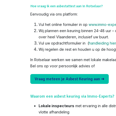
Hoe vraag ik een asbestattest aan in Rotselaar?
Eenvoudig via ons platform:
Vul het online formulier in op
www.immo-expe
Wij plannen een keuring binnen 24-48 uur – o
over heel Vlaanderen, inclusief uw buurt.
Vul uw opdrachtformulier in (
handleiding hie
Wij regelen de rest en houden u op de hoog
In Rotselaar werken we samen met lokale makelaar
Bel ons op voor persoonlijk advies of
Vraag meteen je Asbest Keuring aan ➜
Waarom een asbest keuring via Immo-Experts?
Lokale inspecteurs
met ervaring in alle dis
vlotte afhandeling