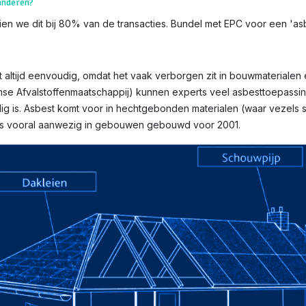
aanderen?
ien we dit bij 80% van de transacties. Bundel met EPC voor een 'asbe
 altijd eenvoudig, omdat het vaak verborgen zit in bouwmaterialen e
mse Afvalstoffenmaatschappij) kunnen experts veel asbesttoepassin
g is. Asbest komt voor in hechtgebonden materialen (waar vezels st
n is vooral aanwezig in gebouwen gebouwd voor 2001.