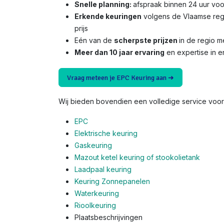
Snelle planning:
afspraak binnen 24 uur voo
Erkende keuringen
volgens de Vlaamse reg
prijs
Eén van de
scherpste prijzen
in de regio 
Meer dan 10 jaar ervaring
en expertise in e
Vraag meteen je EPC Keuring aan ➜
Wij bieden bovendien een volledige service voor 
EPC
Elektrische keuring
Gaskeuring
Mazout ketel keuring of stookolietank
Laadpaal keuring
Keuring Zonnepanelen
Waterkeuring
Rioolkeuring
Plaatsbeschrijvingen