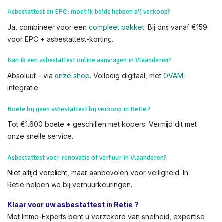
We voeren Asbestkeuringen uit in alle delen van Retie en heel
Vlaanderen,
Wat als asbest gevonden wordt tijdens keuring in Vlaanderen?
We adviseren verwijdering (via VMM-goedgekeurde firms).
Het attest meldt risico's, maar blokkeert geen verkoop.
Asbestattest en EPC: moet ik beide hebben bij verkoop?
Ja, combineer voor een
compleet pakket
. Bij ons vanaf €159
voor EPC + asbestattest-korting.
Kan ik een asbestattest online aanvragen in Vlaanderen?
Absoluut – via
onze shop
. Volledig digitaal, met
OVAM
-
integratie.
Boete bij geen asbestattest bij verkoop in Retie ?
Tot €1.600 boete + geschillen met kopers. Vermijd dit met
onze snelle service.