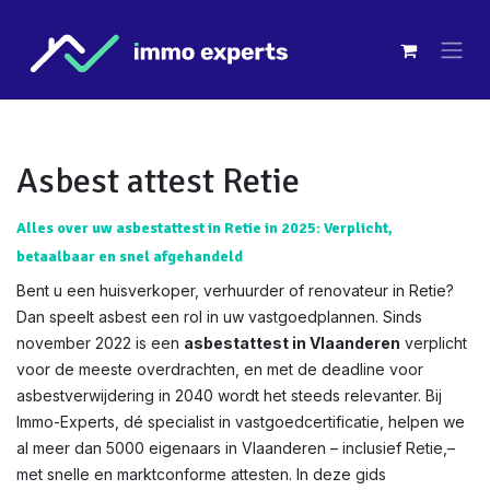
Overslaan naar inhoud
Asbest attest Retie
Alles over uw asbestattest in Retie in 2025: Verplicht,
betaalbaar en snel afgehandeld
Bent u een huisverkoper, verhuurder of renovateur in Retie?
Dan speelt asbest een rol in uw vastgoedplannen. Sinds
november 2022 is een
asbestattest in Vlaanderen
verplicht
voor de meeste overdrachten, en met de deadline voor
asbestverwijdering in 2040 wordt het steeds relevanter. Bij
Immo-Experts, dé specialist in vastgoedcertificatie, helpen we
al meer dan 5000 eigenaars in Vlaanderen – inclusief Retie,–
met snelle en marktconforme attesten. In deze gids