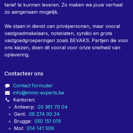
Immo-Experts is een team van keurders dat dag in,
dag uit bezig is om eigenaars te helpen met alle nodige
keuringen voor vastgoed. Er is in het team een zeer
sterk bewust zijn dat keuringen verplicht, en niet altijd
gewenst zijn, daarom is er bij ons een sterke focus om
snelheid en efficientie aan zo democratisch mogelijk
tarief te kunnen leveren. Zo maken we jouw verhaal
zo aangenaam mogelijk.
We staan in dienst van privépersonen, maar vooral
vastgoedmakelaars, notariaten, syndici en grote
vastgoedgroeperingen zoals BEVAKS. Partijen die voor
ons kiezen, doen dit vooral voor onze snelheid van
oplevering.
Contacteer ons
Contact formulier