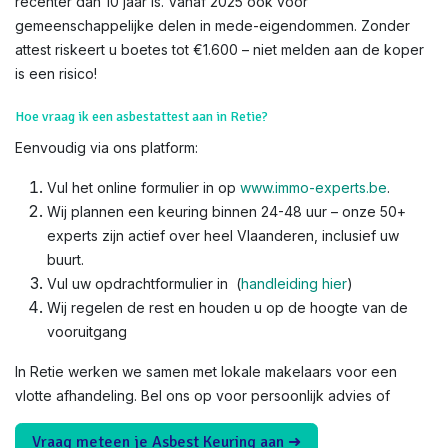
recenter dan 10 jaar is. Vanaf 2025 ook voor
gemeenschappelijke delen in mede-eigendommen. Zonder
attest riskeert u boetes tot €1.600 – niet melden aan de koper
is een risico!​
Hoe vraag ik een asbestattest aan in Retie?
Eenvoudig via ons platform:
Vul het online formulier in op
www.immo-experts.be
.
Wij plannen een keuring binnen 24-48 uur – onze 50+
experts zijn actief over heel Vlaanderen, inclusief uw
buurt.
Vul uw opdrachtformulier in (
handleiding hier
)
Wij regelen de rest en houden u op de hoogte van de
vooruitgang
In Retie werken we samen met lokale makelaars voor een
vlotte afhandeling. Bel ons op voor persoonlijk advies of
Vraag meteen je Asbest Keuring aan ➜