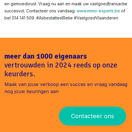
Asbestattest voor renovatie of verhuur in Vlaanderen?
Niet altijd verplicht, maar aanbevolen voor veiligheid. In
Retie helpen we bij verhuurkeuringen.
Klaar voor uw asbestattest in Retie ?
Met Immo-Experts bent u verzekerd van snelheid, expertise
en gemoedsrust. Vraag nu aan en maak uw vastgoedtransactie
succesvol. Contacteer ons vandaag:
www.immo-experts.be
of
bel 014 141 509. #AsbestattestRetie #VastgoedVlaanderen
meer dan 1000 eigenaars
vertrouwden in 2024 reeds op onze
keurders.
Maak van jouw verkoop een succes en vraag vandaag