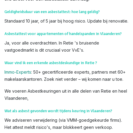
nauwkeurigheid.
Weet dat u
subsidies
kan krijgen voor het verwijderen van
asbest. Lees hiervoor alles op de
website van OVAM
Voor meer info, bezoek de officiële
OVAM-sites
:
Hoe asbest
herkennen?
en
Asbest in uw woning
. Als u twijfelt, contacteer
ons direct voor een asbestattest-aanvraag.
Geldigheidsduur van een asbestattest: hoe lang geldig?
Standaard 10 jaar, of 5 jaar bij hoog risico. Update bij renovatie.
Asbestattest voor appartementen of handelspanden in Vlaanderen?
Ja, voor alle overdrachten. In Retie 's bruisende
vastgoedmarkt is dit cruciaal voor VvE's.
Waar vind ik een erkende asbestdeskundige in Retie ?
Immo-Experts
: 50+ gecertificeerde experts, partners met 60+
makelaarskantoren. Zoek niet verder – wij komen naar u toe.