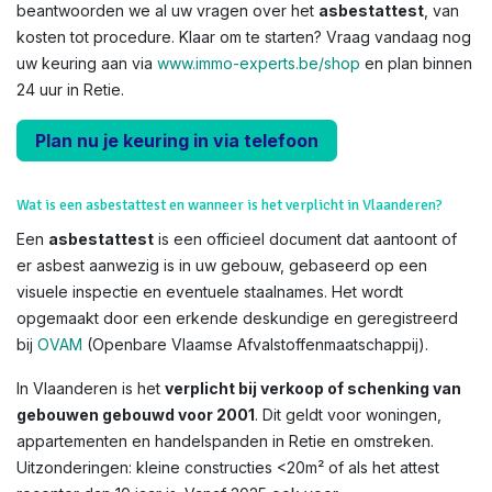
beantwoorden we al uw vragen over het
asbestattest
, van
kosten tot procedure. Klaar om te starten? Vraag vandaag nog
uw keuring aan via
www.immo-experts.be/shop
en plan binnen
24 uur in Retie.
Plan nu je keuring in via telefoon
Wat is een asbestattest en wanneer is het verplicht in Vlaanderen?
Een
asbestattest
is een officieel document dat aantoont of
er asbest aanwezig is in uw gebouw, gebaseerd op een
visuele inspectie en eventuele staalnames. Het wordt
opgemaakt door een erkende deskundige en geregistreerd
bij
OVAM
(Openbare Vlaamse Afvalstoffenmaatschappij).
In Vlaanderen is het
verplicht bij verkoop of schenking van
gebouwen gebouwd voor 2001
. Dit geldt voor woningen,
appartementen en handelspanden in Retie en omstreken.
Uitzonderingen: kleine constructies <20m² of als het attest