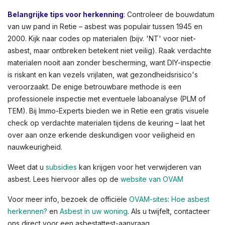
andere Vlaamse steden zien we dit vaak in oudere
rijwoningen of appartementen. Kleuren variëren: lichtgrijs
tot donkergrijs, witachtig, of groenachtig bij
vloerbedekkingen. Voor een volledig overzicht,
raadpleeg de OVAM-infographic die asbestlocaties in een
typische woning illustreert.
Belangrijke tips voor herkenning
: Controleer de bouwdatum
van uw pand in Retie – asbest was populair tussen 1945 en
2000. Kijk naar codes op materialen (bijv. 'NT' voor niet-
asbest, maar ontbreken betekent niet veilig). Raak verdachte
materialen nooit aan zonder bescherming, want DIY-inspectie
is riskant en kan vezels vrijlaten, wat gezondheidsrisico's
veroorzaakt. De enige betrouwbare methode is een
professionele inspectie met eventuele laboanalyse (PLM of
TEM). Bij Immo-Experts bieden we in Retie een gratis visuele
check op verdachte materialen tijdens de keuring – laat het
over aan onze erkende deskundigen voor veiligheid en