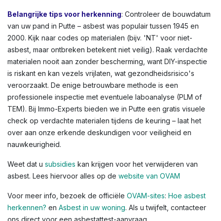
andere Vlaamse steden zien we dit vaak in oudere
rijwoningen of appartementen. Kleuren variëren: lichtgrijs
tot donkergrijs, witachtig, of groenachtig bij
vloerbedekkingen. Voor een volledig overzicht,
raadpleeg de OVAM-infographic die asbestlocaties in een
typische woning illustreert.
Belangrijke tips voor herkenning
: Controleer de bouwdatum
van uw pand in Putte – asbest was populair tussen 1945 en
2000. Kijk naar codes op materialen (bijv. 'NT' voor niet-
asbest, maar ontbreken betekent niet veilig). Raak verdachte
materialen nooit aan zonder bescherming, want DIY-inspectie
is riskant en kan vezels vrijlaten, wat gezondheidsrisico's
veroorzaakt. De enige betrouwbare methode is een
professionele inspectie met eventuele laboanalyse (PLM of
TEM). Bij Immo-Experts bieden we in Putte een gratis visuele
check op verdachte materialen tijdens de keuring – laat het
over aan onze erkende deskundigen voor veiligheid en