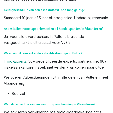
nauwkeurigheid.
Weet dat u
subsidies
kan krijgen voor het verwijderen van
asbest. Lees hiervoor alles op de
website van OVAM
Voor meer info, bezoek de officiële
OVAM-sites
:
Hoe asbest
herkennen?
en
Asbest in uw woning
. Als u twijfelt, contacteer
ons direct voor een asbestattest-aanvraag.
Geldigheidsduur van een asbestattest: hoe lang geldig?
Standaard 10 jaar, of 5 jaar bij hoog risico. Update bij renovatie.
Asbestattest voor appartementen of handelspanden in Vlaanderen?
Ja, voor alle overdrachten. In Putte 's bruisende
vastgoedmarkt is dit cruciaal voor VvE's.
Waar vind ik een erkende asbestdeskundige in Putte ?
Immo-Experts
: 50+ gecertificeerde experts, partners met 60+
makelaarskantoren. Zoek niet verder – wij komen naar u toe.