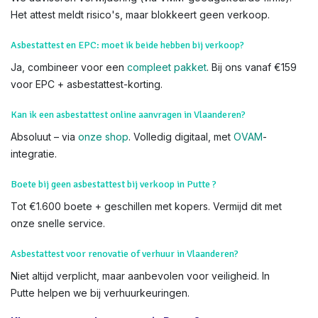
We voeren Asbestkeuringen uit in alle delen van Putte en heel
Vlaanderen,
Beerzel
Wat als asbest gevonden wordt tijdens keuring in Vlaanderen?
We adviseren verwijdering (via VMM-goedgekeurde firms).
Het attest meldt risico's, maar blokkeert geen verkoop.
Asbestattest en EPC: moet ik beide hebben bij verkoop?
Ja, combineer voor een
compleet pakket
. Bij ons vanaf €159
voor EPC + asbestattest-korting.
Kan ik een asbestattest online aanvragen in Vlaanderen?
Absoluut – via
onze shop
. Volledig digitaal, met
OVAM
-
integratie.
Boete bij geen asbestattest bij verkoop in Putte ?