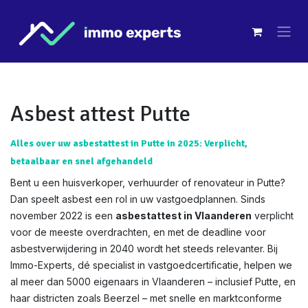
Overslaan naar inhoud
Asbest attest Putte
Alles over uw asbestattest in Putte in 2025: Verplicht,
betaalbaar en snel afgehandeld
Bent u een huisverkoper, verhuurder of renovateur in Putte?
Dan speelt asbest een rol in uw vastgoedplannen. Sinds
november 2022 is een
asbestattest in Vlaanderen
verplicht
voor de meeste overdrachten, en met de deadline voor
asbestverwijdering in 2040 wordt het steeds relevanter. Bij
Immo-Experts, dé specialist in vastgoedcertificatie, helpen we
al meer dan 5000 eigenaars in Vlaanderen – inclusief Putte, en
haar districten zoals Beerzel – met snelle en marktconforme