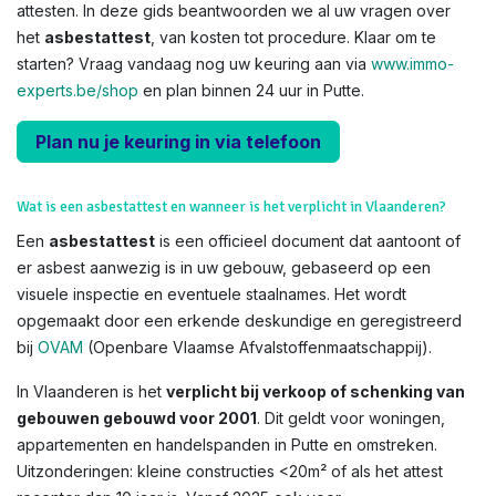
attesten. In deze gids beantwoorden we al uw vragen over
het
asbestattest
, van kosten tot procedure. Klaar om te
starten? Vraag vandaag nog uw keuring aan via
www.immo-
experts.be/shop
en plan binnen 24 uur in Putte.
Plan nu je keuring in via telefoon
Wat is een asbestattest en wanneer is het verplicht in Vlaanderen?
Een
asbestattest
is een officieel document dat aantoont of
er asbest aanwezig is in uw gebouw, gebaseerd op een
visuele inspectie en eventuele staalnames. Het wordt
opgemaakt door een erkende deskundige en geregistreerd
bij
OVAM
(Openbare Vlaamse Afvalstoffenmaatschappij).
In Vlaanderen is het
verplicht bij verkoop of schenking van
gebouwen gebouwd voor 2001
. Dit geldt voor woningen,
appartementen en handelspanden in Putte en omstreken.
Uitzonderingen: kleine constructies <20m² of als het attest