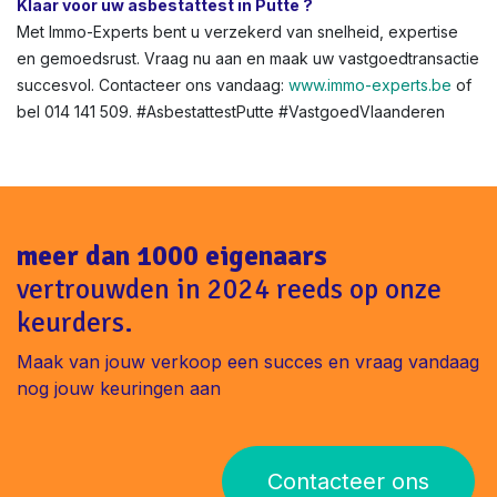
Tot €1.600 boete + geschillen met kopers. Vermijd dit met
onze snelle service.
Asbestattest voor renovatie of verhuur in Vlaanderen?
Niet altijd verplicht, maar aanbevolen voor veiligheid. In
Putte helpen we bij verhuurkeuringen.
Klaar voor uw asbestattest in Putte ?
Met Immo-Experts bent u verzekerd van snelheid, expertise
en gemoedsrust. Vraag nu aan en maak uw vastgoedtransactie
succesvol. Contacteer ons vandaag:
www.immo-experts.be
of
bel 014 141 509. #AsbestattestPutte #VastgoedVlaanderen
meer dan 1000 eigenaars
vertrouwden in 2024 reeds op onze