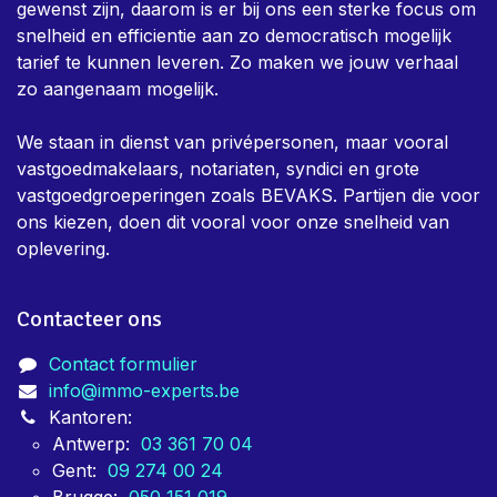
Over ons
Immo-Experts is een team van keurders dat dag in,
dag uit bezig is om eigenaars te helpen met alle nodige
keuringen voor vastgoed. Er is in het team een zeer
sterk bewust zijn dat keuringen verplicht, en niet altijd
gewenst zijn, daarom is er bij ons een sterke focus om
snelheid en efficientie aan zo democratisch mogelijk
tarief te kunnen leveren. Zo maken we jouw verhaal
zo aangenaam mogelijk.
We staan in dienst van privépersonen, maar vooral
vastgoedmakelaars, notariaten, syndici en grote
vastgoedgroeperingen zoals BEVAKS. Partijen die voor
ons kiezen, doen dit vooral voor onze snelheid van
oplevering.
Contacteer ons