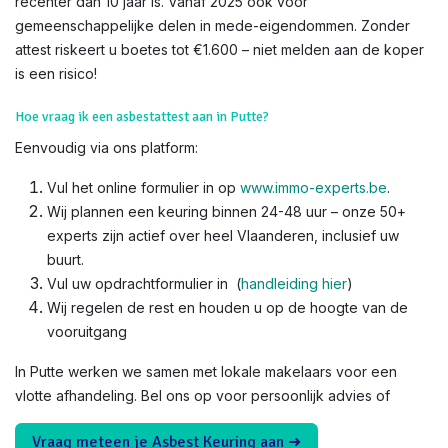
recenter dan 10 jaar is. Vanaf 2025 ook voor
gemeenschappelijke delen in mede-eigendommen. Zonder
attest riskeert u boetes tot €1.600 – niet melden aan de koper
is een risico!​
Hoe vraag ik een asbestattest aan in Putte?
Eenvoudig via ons platform:
Vul het online formulier in op
www.immo-experts.be
.
Wij plannen een keuring binnen 24-48 uur – onze 50+
experts zijn actief over heel Vlaanderen, inclusief uw
buurt.
Vul uw opdrachtformulier in (
handleiding hier
)
Wij regelen de rest en houden u op de hoogte van de
vooruitgang
In Putte werken we samen met lokale makelaars voor een
vlotte afhandeling. Bel ons op voor persoonlijk advies of
Vraag meteen je Asbest Keuring aan ➜