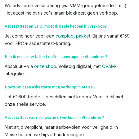
makelaarskantoren. Zoek niet verder – wij komen naar u toe.
We voeren Asbestkeuringen uit in alle delen van Meise en
heel Vlaanderen,
Wolvertem
Wat als asbest gevonden wordt tijdens keuring in Vlaanderen?
We adviseren verwijdering (via VMM-goedgekeurde firms).
Het attest meldt risico's, maar blokkeert geen verkoop.
Asbestattest en EPC: moet ik beide hebben bij verkoop?
Ja, combineer voor een
compleet pakket
. Bij ons vanaf €159
voor EPC + asbestattest-korting.
Kan ik een asbestattest online aanvragen in Vlaanderen?
Absoluut – via
onze shop
. Volledig digitaal, met
OVAM
-
integratie.
Boete bij geen asbestattest bij verkoop in Meise ?