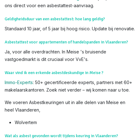
over aan onze erkende deskundigen voor veiligheid en
nauwkeurigheid.
Weet dat u
subsidies
kan krijgen voor het verwijderen van
asbest. Lees hiervoor alles op de
website van OVAM
Voor meer info, bezoek de officiële
OVAM-sites
:
Hoe asbest
herkennen?
en
Asbest in uw woning
. Als u twijfelt, contacteer
ons direct voor een asbestattest-aanvraag.
Geldigheidsduur van een asbestattest: hoe lang geldig?
Standaard 10 jaar, of 5 jaar bij hoog risico. Update bij renovatie.
Asbestattest voor appartementen of handelspanden in Vlaanderen?
Ja, voor alle overdrachten. In Meise 's bruisende
vastgoedmarkt is dit cruciaal voor VvE's.
Waar vind ik een erkende asbestdeskundige in Meise ?
Immo-Experts
: 50+ gecertificeerde experts, partners met 60+