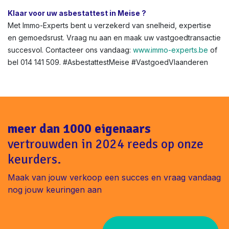
Tot €1.600 boete + geschillen met kopers. Vermijd dit met
onze snelle service.
Asbestattest voor renovatie of verhuur in Vlaanderen?
Niet altijd verplicht, maar aanbevolen voor veiligheid. In
Meise helpen we bij verhuurkeuringen.
Klaar voor uw asbestattest in Meise ?
Met Immo-Experts bent u verzekerd van snelheid, expertise
en gemoedsrust. Vraag nu aan en maak uw vastgoedtransactie
succesvol. Contacteer ons vandaag:
www.immo-experts.be
of
bel 014 141 509. #AsbestattestMeise #VastgoedVlaanderen
meer dan 1000 eigenaars
vertrouwden in 2024 reeds op onze