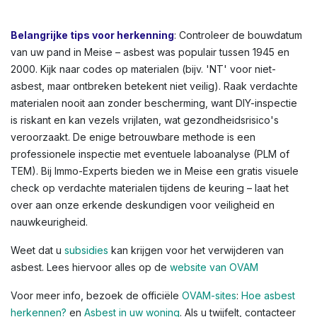
bloembakken, of afdichtingskit rond ramen. In Meise en
andere Vlaamse steden zien we dit vaak in oudere
rijwoningen of appartementen. Kleuren variëren: lichtgrijs
tot donkergrijs, witachtig, of groenachtig bij
vloerbedekkingen. Voor een volledig overzicht,
raadpleeg de OVAM-infographic die asbestlocaties in een
typische woning illustreert.
Belangrijke tips voor herkenning
: Controleer de bouwdatum
van uw pand in Meise – asbest was populair tussen 1945 en
2000. Kijk naar codes op materialen (bijv. 'NT' voor niet-
asbest, maar ontbreken betekent niet veilig). Raak verdachte
materialen nooit aan zonder bescherming, want DIY-inspectie
is riskant en kan vezels vrijlaten, wat gezondheidsrisico's
veroorzaakt. De enige betrouwbare methode is een
professionele inspectie met eventuele laboanalyse (PLM of
TEM). Bij Immo-Experts bieden we in Meise een gratis visuele
check op verdachte materialen tijdens de keuring – laat het