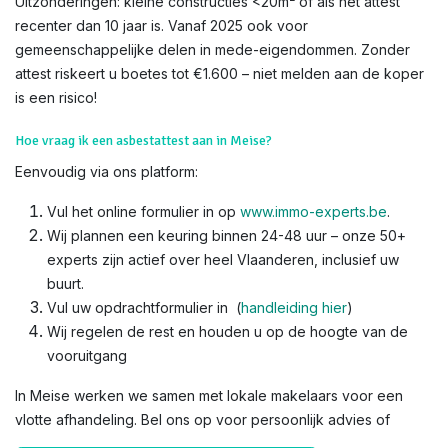
Uitzonderingen: kleine constructies <20m² of als het attest
recenter dan 10 jaar is. Vanaf 2025 ook voor
gemeenschappelijke delen in mede-eigendommen. Zonder
attest riskeert u boetes tot €1.600 – niet melden aan de koper
is een risico!​
Hoe vraag ik een asbestattest aan in Meise?
Eenvoudig via ons platform:
Vul het online formulier in op
www.immo-experts.be
.
Wij plannen een keuring binnen 24-48 uur – onze 50+
experts zijn actief over heel Vlaanderen, inclusief uw
buurt.
Vul uw opdrachtformulier in (
handleiding hier
)
Wij regelen de rest en houden u op de hoogte van de
vooruitgang
In Meise werken we samen met lokale makelaars voor een
vlotte afhandeling. Bel ons op voor persoonlijk advies of