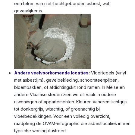
Isolatie rond leidingen, verwarmingsbuizen en
radiatoren
:
Dit ziet eruit als witachtig of grijs, pluizig
materiaal, soms gewikkeld in doek of met een korrelige
textuur. Het is vaak broos en laat vezels los bij aanraking –
een teken van niet-hechtgebonden asbest, wat
gevaarlijker is.
Andere veelvoorkomende locaties:
Vloertegels (vinyl
met asbestlijm), gevelbekleding, schoorsteenpijpen,