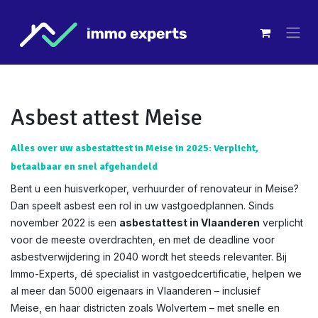
Overslaan naar inhoud
Asbest attest Meise
Alles over uw asbestattest in Meise in 2025: Verplicht,
betaalbaar en snel afgehandeld
Bent u een huisverkoper, verhuurder of renovateur in Meise?
Dan speelt asbest een rol in uw vastgoedplannen. Sinds
november 2022 is een
asbestattest in Vlaanderen
verplicht
voor de meeste overdrachten, en met de deadline voor
asbestverwijdering in 2040 wordt het steeds relevanter. Bij
Immo-Experts, dé specialist in vastgoedcertificatie, helpen we
al meer dan 5000 eigenaars in Vlaanderen – inclusief
Meise, en haar districten zoals Wolvertem – met snelle en