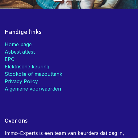
Bedankt voor de snelle service en
advies
Mieke V.
• Eigenaar
Handige links
Home page
Asbest attest
EPC
Elektrische keuring
Stookolie of mazouttank
Privacy Policy
Algemene voorwaarden