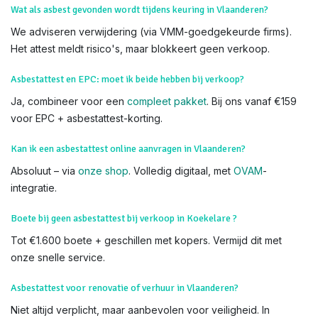
makelaarskantoren. Zoek niet verder – wij komen naar u toe.
We voeren Asbestkeuringen uit in alle delen van Koekelare en
heel Vlaanderen,
Bovekerke
Zande
Wat als asbest gevonden wordt tijdens keuring in Vlaanderen?
We adviseren verwijdering (via VMM-goedgekeurde firms).
Het attest meldt risico's, maar blokkeert geen verkoop.
Asbestattest en EPC: moet ik beide hebben bij verkoop?
Ja, combineer voor een
compleet pakket
. Bij ons vanaf €159
voor EPC + asbestattest-korting.
Kan ik een asbestattest online aanvragen in Vlaanderen?
Absoluut – via
onze shop
. Volledig digitaal, met
OVAM
-
integratie.