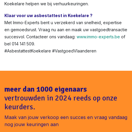
Boete bij geen asbestattest bij verkoop in Koekelare ?
Tot €1.600 boete + geschillen met kopers. Vermijd dit met
onze snelle service.
Asbestattest voor renovatie of verhuur in Vlaanderen?
Niet altijd verplicht, maar aanbevolen voor veiligheid. In
Koekelare helpen we bij verhuurkeuringen.
Klaar voor uw asbestattest in Koekelare ?
Met Immo-Experts bent u verzekerd van snelheid, expertise
en gemoedsrust. Vraag nu aan en maak uw vastgoedtransactie
succesvol. Contacteer ons vandaag:
www.immo-experts.be
of
bel 014 141 509.
#AsbestattestKoekelare #VastgoedVlaanderen