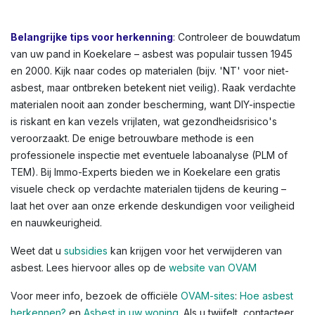
bloembakken, of afdichtingskit rond ramen. In
Koekelare en andere Vlaamse steden zien we dit vaak in
oudere rijwoningen of appartementen. Kleuren variëren:
lichtgrijs tot donkergrijs, witachtig, of groenachtig bij
vloerbedekkingen. Voor een volledig overzicht,
raadpleeg de OVAM-infographic die asbestlocaties in een
typische woning illustreert.
Belangrijke tips voor herkenning
: Controleer de bouwdatum
van uw pand in Koekelare – asbest was populair tussen 1945
en 2000. Kijk naar codes op materialen (bijv. 'NT' voor niet-
asbest, maar ontbreken betekent niet veilig). Raak verdachte
materialen nooit aan zonder bescherming, want DIY-inspectie
is riskant en kan vezels vrijlaten, wat gezondheidsrisico's
veroorzaakt. De enige betrouwbare methode is een
professionele inspectie met eventuele laboanalyse (PLM of
TEM). Bij Immo-Experts bieden we in Koekelare een gratis
visuele check op verdachte materialen tijdens de keuring –