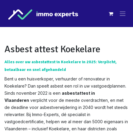
Overslaan naar inhoud
Asbest attest Koekelare
Alles over uw asbestattest in Koekelare in 2025: Verplicht,
betaalbaar en snel afgehandeld
Bent u een huisverkoper, verhuurder of renovateur in
Koekelare? Dan speelt asbest een rol in uw vastgoedplannen.
Sinds november 2022 is een
asbestattest in
Vlaanderen
verplicht voor de meeste overdrachten, en met
de deadline voor asbestverwijdering in 2040 wordt het steeds
relevanter. Bij Immo-Experts, dé specialist in
vastgoedcertificatie, helpen we al meer dan 5000 eigenaars in
Vlaanderen – inclusief Koekelare, en haar districten zoals