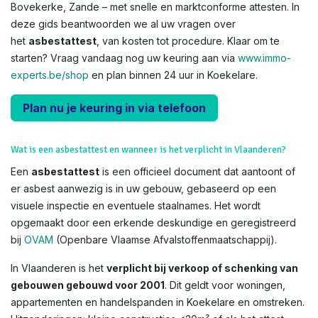
Bovekerke, Zande – met snelle en marktconforme attesten. In
deze gids beantwoorden we al uw vragen over
het
asbestattest
, van kosten tot procedure. Klaar om te
starten? Vraag vandaag nog uw keuring aan via
www.immo-
experts.be/shop
en plan binnen 24 uur in Koekelare.
Plan nu je keuring in via telefoon
Wat is een asbestattest en wanneer is het verplicht in Vlaanderen?
Een
asbestattest
is een officieel document dat aantoont of
er asbest aanwezig is in uw gebouw, gebaseerd op een
visuele inspectie en eventuele staalnames. Het wordt
opgemaakt door een erkende deskundige en geregistreerd
bij
OVAM
(Openbare Vlaamse Afvalstoffenmaatschappij).
In Vlaanderen is het
verplicht bij verkoop of schenking van
gebouwen gebouwd voor 2001
. Dit geldt voor woningen,
appartementen en handelspanden in Koekelare en omstreken.