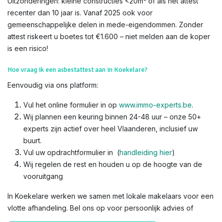
Uitzonderingen: kleine constructies <20m² of als het attest
recenter dan 10 jaar is. Vanaf 2025 ook voor
gemeenschappelijke delen in mede-eigendommen. Zonder
attest riskeert u boetes tot €1.600 – niet melden aan de koper
is een risico!​
Hoe vraag ik een asbestattest aan in Koekelare?
Eenvoudig via ons platform:
Vul het online formulier in op
www.immo-experts.be
.
Wij plannen een keuring binnen 24-48 uur – onze 50+
experts zijn actief over heel Vlaanderen, inclusief uw
buurt.
Vul uw opdrachtformulier in (
handleiding hier
)
Wij regelen de rest en houden u op de hoogte van de
vooruitgang
In Koekelare werken we samen met lokale makelaars voor een
vlotte afhandeling. Bel ons op voor persoonlijk advies of