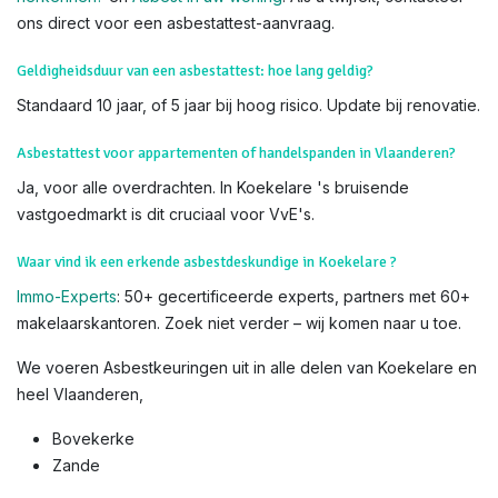
laat het over aan onze erkende deskundigen voor veiligheid
en nauwkeurigheid.
Weet dat u
subsidies
kan krijgen voor het verwijderen van
asbest. Lees hiervoor alles op de
website van OVAM
Voor meer info, bezoek de officiële
OVAM-sites
:
Hoe asbest
herkennen?
en
Asbest in uw woning
. Als u twijfelt, contacteer
ons direct voor een asbestattest-aanvraag.
Geldigheidsduur van een asbestattest: hoe lang geldig?
Standaard 10 jaar, of 5 jaar bij hoog risico. Update bij renovatie.
Asbestattest voor appartementen of handelspanden in Vlaanderen?
Ja, voor alle overdrachten. In Koekelare 's bruisende
vastgoedmarkt is dit cruciaal voor VvE's.
Waar vind ik een erkende asbestdeskundige in Koekelare ?
Immo-Experts
: 50+ gecertificeerde experts, partners met 60+