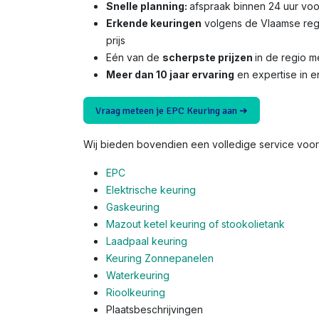
Snelle planning:
afspraak binnen 24 uur voo
Erkende keuringen
volgens de Vlaamse reg
prijs
Eén van de
scherpste prijzen
in de regio 
Meer dan 10 jaar ervaring
en expertise in e
Vraag meteen je EPC Keuring aan ➜
Wij bieden bovendien een volledige service voor 
EPC
Elektrische keuring
Gaskeuring
Mazout ketel keuring of stookolietank
Laadpaal keuring
Keuring Zonnepanelen
Waterkeuring
Rioolkeuring
Plaatsbeschrijvingen