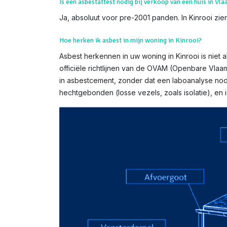
Is een asbestattest nodig bij verkoop van een huis in Vl
Ja, absoluut voor pre-2001 panden. In Kinrooi zien
Hoe herken ik asbest in mijn woning in Kinrooi?
Asbest herkennen in uw woning in Kinrooi is niet a
officiële richtlijnen van de OVAM (Openbare Vlaa
in asbestcement, zonder dat een laboanalyse nodi
hechtgebonden (losse vezels, zoals isolatie), e