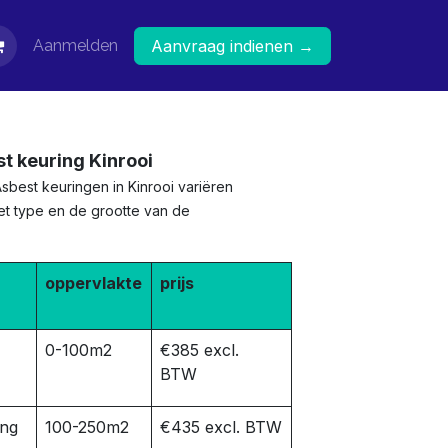
Aanmelden
Aanvraag indienen →
st keuring Kinrooi
sbest keuringen in Kinrooi variëren
het type en de grootte van de
oppervlakte
prijs
0-100m2
€385 excl.
BTW
ing
100-250m2
€435 excl. BTW