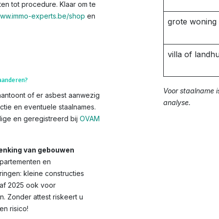
ten tot procedure. Klaar om te
ww.immo-experts.be/shop
en
grote woning
villa of landhu
laanderen?
Voor staalname i
aantoont of er asbest aanwezig
analyse.
ctie en eventuele staalnames.
ge en geregistreerd bij
OVAM
chenking van gebouwen
appartementen en
ingen: kleine constructies
anaf 2025 ook voor
Zonder attest riskeert u
 risico!​