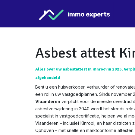
Overslaan naar inhoud
Star
Asbest attest Ki
Alles over uw asbestattest in Kinrooi in 2025: Verpl
afgehandeld
Bent u een huisverkoper, verhuurder of renovateu
een rol in uw vastgoedplannen. Sinds november 
Vlaanderen
verplicht voor de meeste overdracht
asbestverwijdering in 2040 wordt het steeds relev
specialist in vastgoedcertificatie, helpen we al m
Vlaanderen – inclusief Kinrooi, en haar districten
Ophoven – met snelle en marktconforme attesten