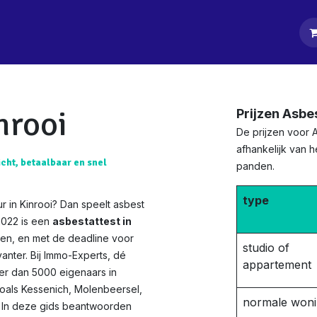
tpagina
Diensten
Klanten
Keurders
Blog
Contact
nrooi
Prijzen Asbe
De prijzen voor A
afhankelijk van 
icht, betaalbaar en snel
panden.
type
r in Kinrooi? Dan speelt asbest
2022 is een
asbestattest in
en, en met de deadline voor
studio of
anter. Bij Immo-Experts, dé
appartement
eer dan 5000 eigenaars in
 zoals Kessenich, Molenbeersel,
normale won
. In deze gids beantwoorden