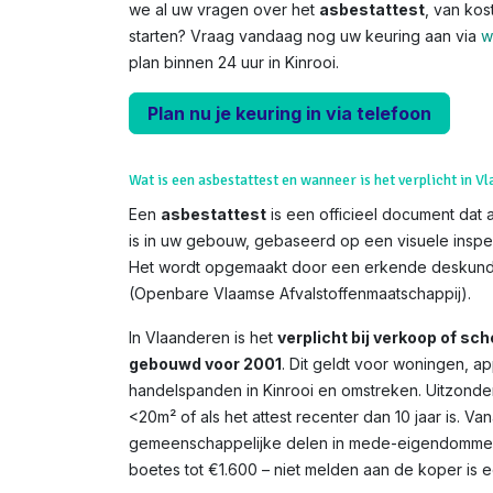
we al uw vragen over het
asbestattest
, van kos
starten? Vraag vandaag nog uw keuring aan via
w
plan binnen 24 uur in Kinrooi.
Plan nu je keuring in via telefoon
Wat is een asbestattest en wanneer is het verplicht in V
Een
asbestattest
is een officieel document dat 
is in uw gebouw, gebaseerd op een visuele inspe
Het wordt opgemaakt door een erkende deskundi
(Openbare Vlaamse Afvalstoffenmaatschappij).
In Vlaanderen is het
verplicht bij verkoop of s
gebouwd voor 2001
. Dit geldt voor woningen, 
handelspanden in Kinrooi en omstreken. Uitzonder
<20m² of als het attest recenter dan 10 jaar is. V
gemeenschappelijke delen in mede-eigendommen. 
boetes tot €1.600 – niet melden aan de koper is een