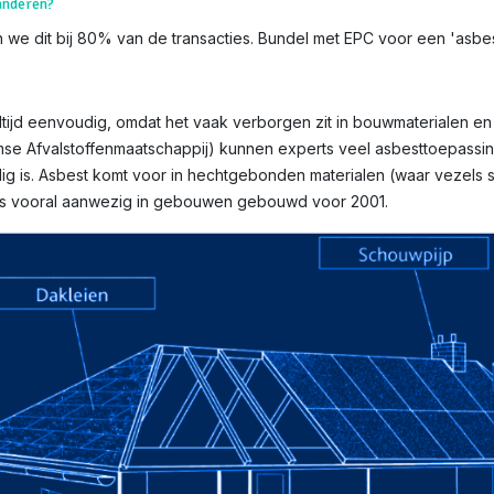
aanderen?
 we dit bij 80% van de transacties. Bundel met EPC voor een 'asbestv
ltijd eenvoudig, omdat het vaak verborgen zit in bouwmaterialen en v
mse Afvalstoffenmaatschappij) kunnen experts veel asbesttoepassin
g is. Asbest komt voor in hechtgebonden materialen (waar vezels st
n is vooral aanwezig in gebouwen gebouwd voor 2001.