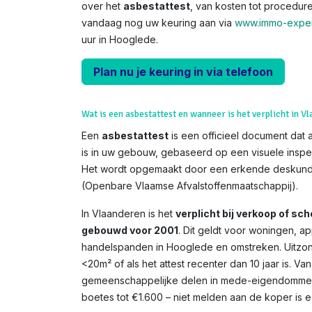
over het
asbestattest
, van kosten tot procedure
vandaag nog uw keuring aan via
www.immo-exper
uur in Hooglede.
Plan nu je keuring in via telefoon
Wat is een asbestattest en wanneer is het verplicht in V
Een
asbestattest
is een officieel document dat 
is in uw gebouw, gebaseerd op een visuele inspe
Het wordt opgemaakt door een erkende deskundi
(Openbare Vlaamse Afvalstoffenmaatschappij).
In Vlaanderen is het
verplicht bij verkoop of s
gebouwd voor 2001
. Dit geldt voor woningen, 
handelspanden in Hooglede en omstreken. Uitzond
<20m² of als het attest recenter dan 10 jaar is. V
gemeenschappelijke delen in mede-eigendommen. 
boetes tot €1.600 – niet melden aan de koper is een