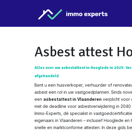
Overslaan naar inhoud
Star
Asbest attest H
Alles over uw asbestattest in Hooglede in 2025: Ver
afgehandeld
Bent u een huisverkoper, verhuurder of renovate
asbest een rol in uw vastgoedplannen. Sinds nov
een
asbestattest in Vlaanderen
verplicht voor
met de deadline voor asbestverwijdering in 2040 w
Immo-Experts, dé specialist in vastgoedcertificat
eigenaars in Vlaanderen – inclusief Hooglede en ha
snelle en marktconforme attesten. In deze gids 