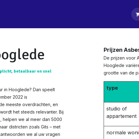
tpagina
Diensten
Klanten
Keurders
Blog
Contact
ooglede
Prijzen Asbe
De prijzen voor 
Hooglede variëre
plicht, betaalbaar en snel
grootte van de 
type
ur in Hooglede? Dan speelt
ember 2022 is
 de meeste overdrachten, en
studio of
ordt het steeds relevanter. Bij
appartement
ie, helpen we al meer dan 5000
ar districten zoals Gits – met
normale won
beantwoorden we al uw vragen