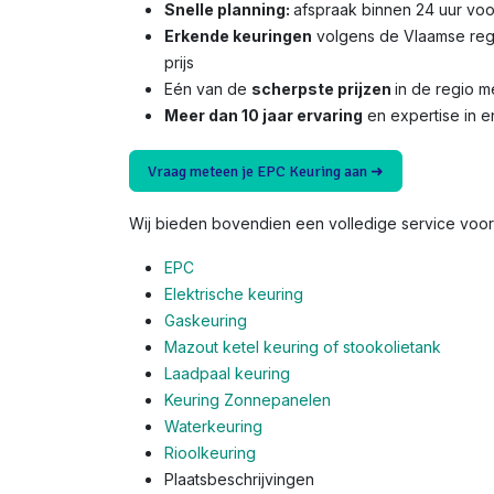
Snelle planning:
afspraak binnen 24 uur voo
Erkende keuringen
volgens de Vlaamse reg
prijs
Eén van de
scherpste prijzen
in de regio 
Meer dan 10 jaar ervaring
en expertise in e
Vraag meteen je EPC Keuring aan ➜
Wij bieden bovendien een volledige service voor 
EPC
Elektrische keuring
Gaskeuring
Mazout ketel keuring of stookolietank
Laadpaal keuring
Keuring Zonnepanelen
Waterkeuring
Rioolkeuring
Plaatsbeschrijvingen