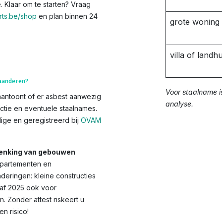
. Klaar om te starten? Vraag
ts.be/shop
en plan binnen 24
grote woning
villa of landhu
laanderen?
Voor staalname i
aantoont of er asbest aanwezig
analyse.
ctie en eventuele staalnames.
ge en geregistreerd bij
OVAM
chenking van gebouwen
appartementen en
eringen: kleine constructies
anaf 2025 ook voor
Zonder attest riskeert u
 risico!​