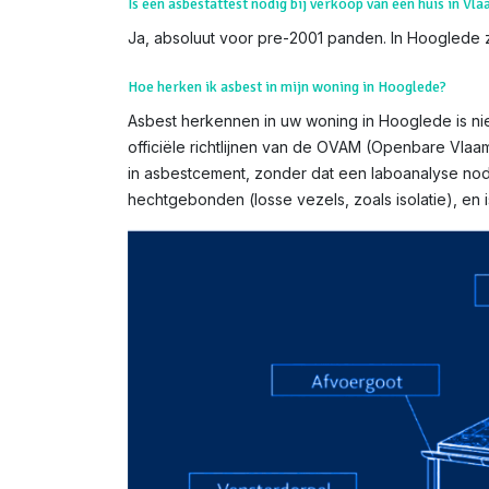
Is een asbestattest nodig bij verkoop van een huis in Vl
Ja, absoluut voor pre-2001 panden. In Hooglede zi
Hoe herken ik asbest in mijn woning in Hooglede?
Asbest herkennen in uw woning in Hooglede is niet
officiële richtlijnen van de OVAM (Openbare Vlaa
in asbestcement, zonder dat een laboanalyse nodi
hechtgebonden (losse vezels, zoals isolatie), e