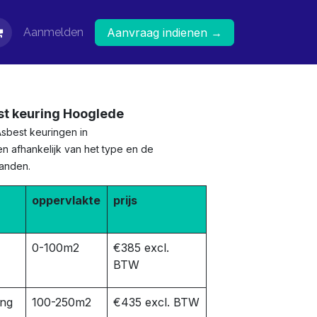
Aanmelden
Aanvraag indienen →
st keuring Hooglede
Asbest keuringen in
n afhankelijk van het type en de
panden.
oppervlakte
prijs
0-100m2
€385 excl.
BTW
ing
100-250m2
€435 excl. BTW