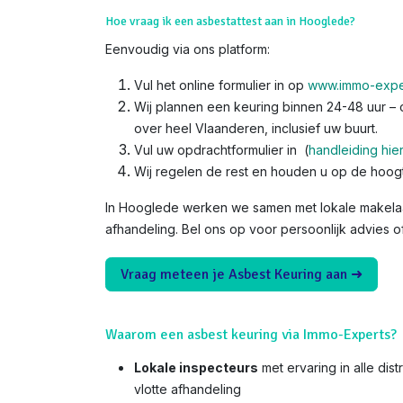
Hoe vraag ik een asbestattest aan in Hooglede?
Eenvoudig via ons platform:
Vul het online formulier in op
www.immo-expe
Wij plannen een keuring binnen 24-48 uur – o
over heel Vlaanderen, inclusief uw buurt.
Vul uw opdrachtformulier in (
handleiding hie
Wij regelen de rest en houden u op de hoog
In Hooglede werken we samen met lokale makelaa
afhandeling. Bel ons op voor persoonlijk advies o
Vraag meteen je Asbest Keuring aan ➜
Waarom een asbest keuring via Immo-Experts?
Lokale inspecteurs
met ervaring in alle di
vlotte afhandeling