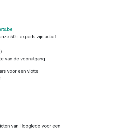
rts.be
.
nze 50+ experts zijn actief
r
)
te van de vooruitgang
rs voor een vlotte
f
stricten van Hooglede voor een