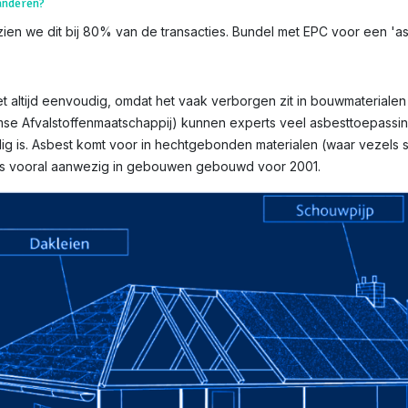
aanderen?
en we dit bij 80% van de transacties. Bundel met EPC voor een 'asbe
 altijd eenvoudig, omdat het vaak verborgen zit in bouwmaterialen e
mse Afvalstoffenmaatschappij) kunnen experts veel asbesttoepassin
g is. Asbest komt voor in hechtgebonden materialen (waar vezels st
n is vooral aanwezig in gebouwen gebouwd voor 2001.