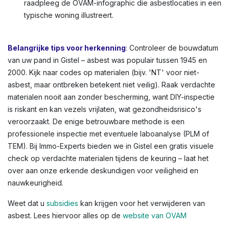
met asbestlijm), gevelbekleding, schoorsteenpijpen,
bloembakken, of afdichtingskit rond ramen. In Gistel en
andere Vlaamse steden zien we dit vaak in oudere
rijwoningen of appartementen. Kleuren variëren: lichtgrijs
tot donkergrijs, witachtig, of groenachtig bij
vloerbedekkingen. Voor een volledig overzicht,
raadpleeg de OVAM-infographic die asbestlocaties in een
typische woning illustreert.
Belangrijke tips voor herkenning
: Controleer de bouwdatum
van uw pand in Gistel – asbest was populair tussen 1945 en
2000. Kijk naar codes op materialen (bijv. 'NT' voor niet-
asbest, maar ontbreken betekent niet veilig). Raak verdachte
materialen nooit aan zonder bescherming, want DIY-inspectie
is riskant en kan vezels vrijlaten, wat gezondheidsrisico's
veroorzaakt. De enige betrouwbare methode is een
professionele inspectie met eventuele laboanalyse (PLM of
TEM). Bij Immo-Experts bieden we in Gistel een gratis visuele