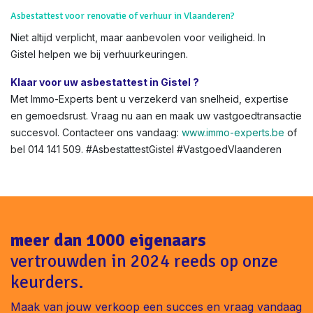
Absoluut – via
onze shop
. Volledig digitaal, met
OVAM
-
integratie.
Boete bij geen asbestattest bij verkoop in Gistel ?
Tot €1.600 boete + geschillen met kopers. Vermijd dit met
onze snelle service.
Asbestattest voor renovatie of verhuur in Vlaanderen?
Niet altijd verplicht, maar aanbevolen voor veiligheid. In
Gistel helpen we bij verhuurkeuringen.
Klaar voor uw asbestattest in Gistel ?
Met Immo-Experts bent u verzekerd van snelheid, expertise
en gemoedsrust. Vraag nu aan en maak uw vastgoedtransactie
succesvol. Contacteer ons vandaag:
www.immo-experts.be
of
bel 014 141 509. #AsbestattestGistel #VastgoedVlaanderen