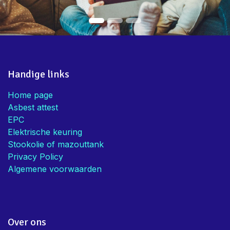
EPC en Elektriciteit aanbieden!
Bedankt voor de snelle service en
advies
Mieke V.
• Eigenaar
Handige links
Home page
Asbest attest
EPC
Elektrische keuring
Stookolie of mazouttank