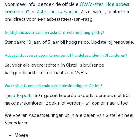
check op verdachte materialen tijdens de keuring – laat het
over aan onze erkende deskundigen voor veiligheid en
nauwkeurigheid.
Weet dat u
subsidies
kan krijgen voor het verwijderen van
asbest. Lees hiervoor alles op de
website van OVAM
Voor meer info, bezoek de officiële
OVAM-sites
:
Hoe asbest
herkennen?
en
Asbest in uw woning
. Als u twijfelt, contacteer
ons direct voor een asbestattest-aanvraag.
Geldigheidsduur van een asbestattest: hoe lang geldig?
Standaard 10 jaar, of 5 jaar bij hoog risico. Update bij renovatie.
Asbestattest voor appartementen of handelspanden in Vlaanderen?
Ja, voor alle overdrachten. In Gistel 's bruisende
vastgoedmarkt is dit cruciaal voor VvE's.
Waar vind ik een erkende asbestdeskundige in Gistel ?