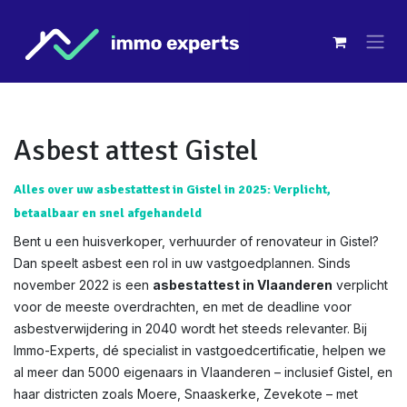
Overslaan naar inhoud
Asbest attest Gistel
Alles over uw asbestattest in Gistel in 2025: Verplicht,
betaalbaar en snel afgehandeld
Bent u een huisverkoper, verhuurder of renovateur in Gistel?
Dan speelt asbest een rol in uw vastgoedplannen. Sinds
november 2022 is een
asbestattest in Vlaanderen
verplicht
voor de meeste overdrachten, en met de deadline voor
asbestverwijdering in 2040 wordt het steeds relevanter. Bij
Immo-Experts, dé specialist in vastgoedcertificatie, helpen we
al meer dan 5000 eigenaars in Vlaanderen – inclusief Gistel, en
haar districten zoals Moere, Snaaskerke, Zevekote – met