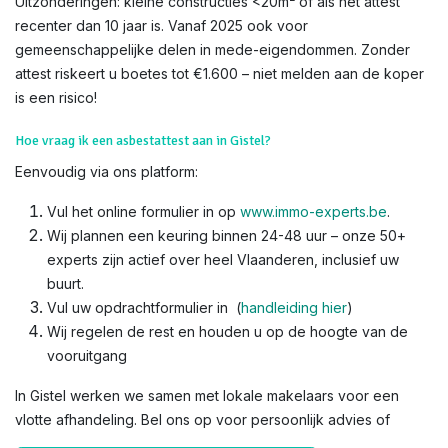
Uitzonderingen: kleine constructies <20m² of als het attest
recenter dan 10 jaar is. Vanaf 2025 ook voor
gemeenschappelijke delen in mede-eigendommen. Zonder
attest riskeert u boetes tot €1.600 – niet melden aan de koper
is een risico!​
Hoe vraag ik een asbestattest aan in Gistel?
Eenvoudig via ons platform:
Vul het online formulier in op
www.immo-experts.be
.
Wij plannen een keuring binnen 24-48 uur – onze 50+
experts zijn actief over heel Vlaanderen, inclusief uw
buurt.
Vul uw opdrachtformulier in (
handleiding hier
)
Wij regelen de rest en houden u op de hoogte van de
vooruitgang
In Gistel werken we samen met lokale makelaars voor een
vlotte afhandeling. Bel ons op voor persoonlijk advies of