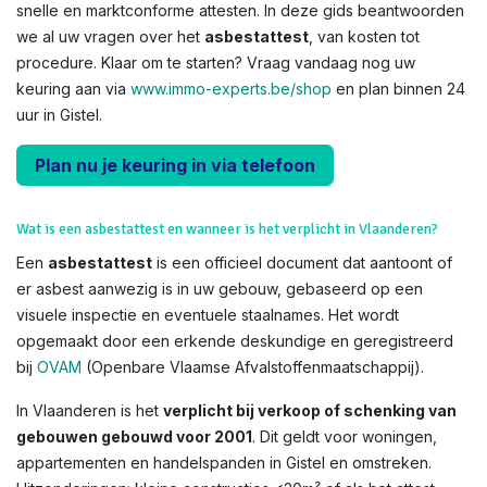
snelle en marktconforme attesten. In deze gids beantwoorden
we al uw vragen over het
asbestattest
, van kosten tot
procedure. Klaar om te starten? Vraag vandaag nog uw
keuring aan via
www.immo-experts.be/shop
en plan binnen 24
uur in Gistel.
Plan nu je keuring in via telefoon
Wat is een asbestattest en wanneer is het verplicht in Vlaanderen?
Een
asbestattest
is een officieel document dat aantoont of
er asbest aanwezig is in uw gebouw, gebaseerd op een
visuele inspectie en eventuele staalnames. Het wordt
opgemaakt door een erkende deskundige en geregistreerd
bij
OVAM
(Openbare Vlaamse Afvalstoffenmaatschappij).
In Vlaanderen is het
verplicht bij verkoop of schenking van
gebouwen gebouwd voor 2001
. Dit geldt voor woningen,
appartementen en handelspanden in Gistel en omstreken.