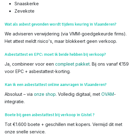
Immo-Experts
: 50+ gecertificeerde experts, partners met 60+
makelaarskantoren. Zoek niet verder – wij komen naar u toe.
We voeren Asbestkeuringen uit in alle delen van Gistel en heel
Vlaanderen,
Moere
Snaaskerke
Zevekote
Wat als asbest gevonden wordt tijdens keuring in Vlaanderen?
We adviseren verwijdering (via VMM-goedgekeurde firms).
Het attest meldt risico's, maar blokkeert geen verkoop.
Asbestattest en EPC: moet ik beide hebben bij verkoop?
Ja, combineer voor een
compleet pakket
. Bij ons vanaf €159
voor EPC + asbestattest-korting.
Kan ik een asbestattest online aanvragen in Vlaanderen?