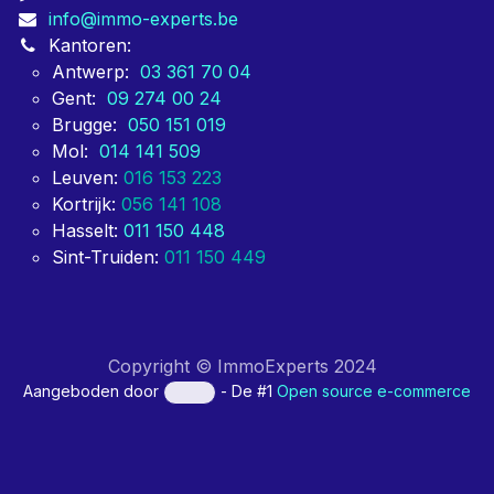
vastgoedgroeperingen zoals BEVAKS. Partijen die voor
ons kiezen, doen dit vooral voor onze snelheid van
oplevering.
Contacteer ons
Contact formulier
info@immo-experts.be
Kantoren:
Antwerp:
03 361 70 04
Gent:
09 274 00 24
Brugge:
050 151 019
Mol:
014 141 509
Leuven:
016 153 223
Kortrijk:
056 141 108
Hasselt:
011 150 448
Sint-Truiden:
011 150 449