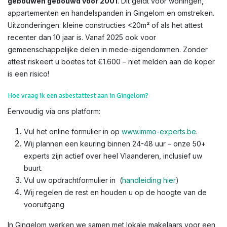
gebouwen gebouwd voor 2001
. Dit geldt voor woningen,
appartementen en handelspanden in Gingelom en omstreken.
Uitzonderingen: kleine constructies <20m² of als het attest
recenter dan 10 jaar is. Vanaf 2025 ook voor
gemeenschappelijke delen in mede-eigendommen. Zonder
attest riskeert u boetes tot €1.600 – niet melden aan de koper
is een risico!​
Hoe vraag ik een asbestattest aan in Gingelom?
Eenvoudig via ons platform:
Vul het online formulier in op
www.immo-experts.be
.
Wij plannen een keuring binnen 24-48 uur – onze 50+
experts zijn actief over heel Vlaanderen, inclusief uw
buurt.
Vul uw opdrachtformulier in (
handleiding hier
)
Wij regelen de rest en houden u op de hoogte van de
vooruitgang
In Gingelom werken we samen met lokale makelaars voor een