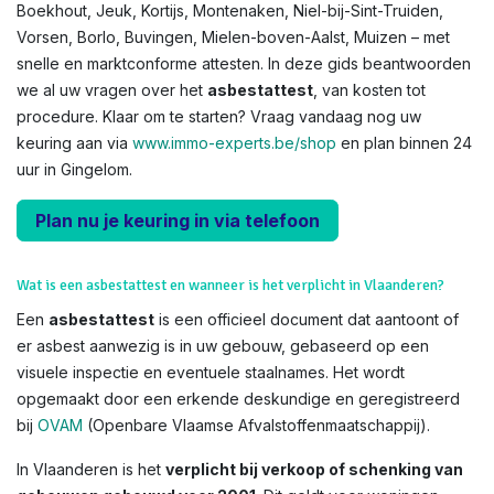
Boekhout, Jeuk, Kortijs, Montenaken, Niel-bij-Sint-Truiden,
Vorsen, Borlo, Buvingen, Mielen-boven-Aalst, Muizen – met
snelle en marktconforme attesten. In deze gids beantwoorden
we al uw vragen over het
asbestattest
, van kosten tot
procedure. Klaar om te starten? Vraag vandaag nog uw
keuring aan via
www.immo-experts.be/shop
en plan binnen 24
uur in Gingelom.
Plan nu je keuring in via telefoon
Wat is een asbestattest en wanneer is het verplicht in Vlaanderen?
Een
asbestattest
is een officieel document dat aantoont of
er asbest aanwezig is in uw gebouw, gebaseerd op een
visuele inspectie en eventuele staalnames. Het wordt
opgemaakt door een erkende deskundige en geregistreerd
bij
OVAM
(Openbare Vlaamse Afvalstoffenmaatschappij).
In Vlaanderen is het
verplicht bij verkoop of schenking van