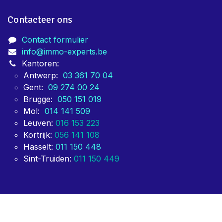
Contacteer ons
Contact formulier
info@immo-experts.be
Kantoren:
Antwerp:
03 361 70 04
Gent:
09 274 00 24
Brugge:
050 151 019
Mol:
014 141 509
Leuven:
016 153 223
Kortrijk:
056 141 108
Hasselt:
011 150 448
Sint-Truiden:
011 150 449
Copyright © ImmoExperts 2024
Aangeboden door
- De #1
Open source e-commerce