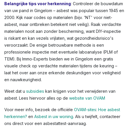
Belangrijke tips voor herkenning
: Controleer de bouwdatum
van uw pand in Gingelom – asbest was populair tussen 1945 en
2000. Kijk naar codes op materialen (bijv. 'NT' voor niet-
asbest, maar ontbreken betekent niet veilig). Raak verdachte
materialen nooit aan zonder bescherming, want DIY-inspectie
is riskant en kan vezels vrijlaten, wat gezondheidsrisico's
veroorzaakt. De enige betrouwbare methode is een
professionele inspectie met eventuele laboanalyse (PLM of
TEM). Bij Immo-Experts bieden we in Gingelom een gratis
visuele check op verdachte materialen tijdens de keuring –
laat het over aan onze erkende deskundigen voor veiligheid
en nauwkeurigheid.
Weet dat u
subsidies
kan krijgen voor het verwijderen van
asbest. Lees hiervoor alles op de
website van OVAM
Voor meer info, bezoek de officiële
OVAM-sites
:
Hoe asbest
herkennen?
en
Asbest in uw woning
. Als u twijfelt, contacteer
ons direct voor een asbestattest-aanvraag.