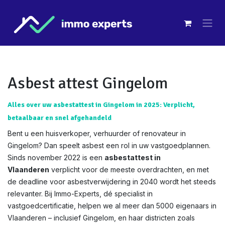
Overslaan naar inhoud
Asbest attest Gingelom
Alles over uw asbestattest in Gingelom in 2025: Verplicht,
betaalbaar en snel afgehandeld
Bent u een huisverkoper, verhuurder of renovateur in
Gingelom? Dan speelt asbest een rol in uw vastgoedplannen.
Sinds november 2022 is een
asbestattest in
Vlaanderen
verplicht voor de meeste overdrachten, en met
de deadline voor asbestverwijdering in 2040 wordt het steeds
relevanter. Bij Immo-Experts, dé specialist in
vastgoedcertificatie, helpen we al meer dan 5000 eigenaars in
Vlaanderen – inclusief Gingelom, en haar districten zoals