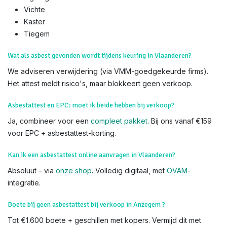
Immo-Experts
: 50+ gecertificeerde experts, partners met 60+
makelaarskantoren. Zoek niet verder – wij komen naar u toe.
We voeren Asbestkeuringen uit in alle delen van Anzegem en
heel Vlaanderen,
Gijzelbrechtegem,
Ingooigem
Vichte
Kaster
Tiegem
Wat als asbest gevonden wordt tijdens keuring in Vlaanderen?
We adviseren verwijdering (via VMM-goedgekeurde firms).
Het attest meldt risico's, maar blokkeert geen verkoop.
Asbestattest en EPC: moet ik beide hebben bij verkoop?
Ja, combineer voor een
compleet pakket
. Bij ons vanaf €159
voor EPC + asbestattest-korting.