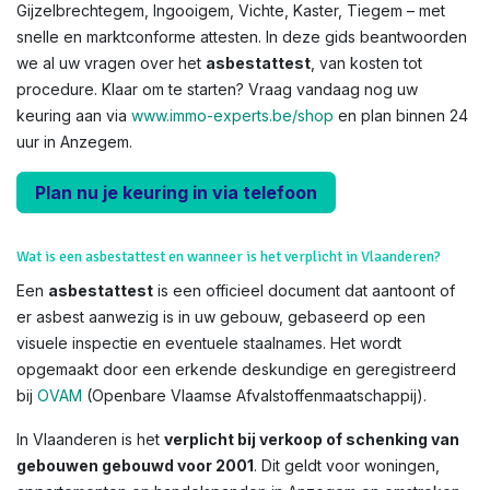
Gijzelbrechtegem, Ingooigem, Vichte, Kaster, Tiegem – met
snelle en marktconforme attesten. In deze gids beantwoorden
we al uw vragen over het
asbestattest
, van kosten tot
procedure. Klaar om te starten? Vraag vandaag nog uw
keuring aan via
www.immo-experts.be/shop
en plan binnen 24
uur in Anzegem.
Plan nu je keuring in via telefoon
Wat is een asbestattest en wanneer is het verplicht in Vlaanderen?
Een
asbestattest
is een officieel document dat aantoont of
er asbest aanwezig is in uw gebouw, gebaseerd op een
visuele inspectie en eventuele staalnames. Het wordt
opgemaakt door een erkende deskundige en geregistreerd
bij
OVAM
(Openbare Vlaamse Afvalstoffenmaatschappij).
In Vlaanderen is het
verplicht bij verkoop of schenking van
gebouwen gebouwd voor 2001
. Dit geldt voor woningen,