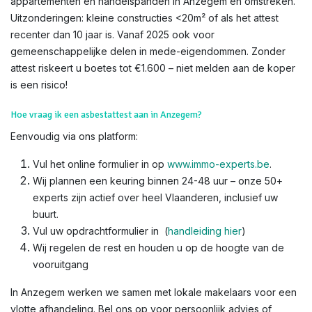
appartementen en handelspanden in Anzegem en omstreken.
Uitzonderingen: kleine constructies <20m² of als het attest
recenter dan 10 jaar is. Vanaf 2025 ook voor
gemeenschappelijke delen in mede-eigendommen. Zonder
attest riskeert u boetes tot €1.600 – niet melden aan de koper
is een risico!​
Hoe vraag ik een asbestattest aan in Anzegem?
Eenvoudig via ons platform:
Vul het online formulier in op
www.immo-experts.be
.
Wij plannen een keuring binnen 24-48 uur – onze 50+
experts zijn actief over heel Vlaanderen, inclusief uw
buurt.
Vul uw opdrachtformulier in (
handleiding hier
)
Wij regelen de rest en houden u op de hoogte van de
vooruitgang
In Anzegem werken we samen met lokale makelaars voor een
vlotte afhandeling. Bel ons op voor persoonlijk advies of