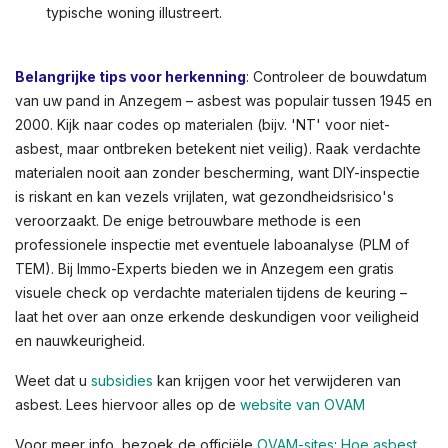
met asbestlijm), gevelbekleding, schoorsteenpijpen,
bloembakken, of afdichtingskit rond ramen. In
Anzegem en andere Vlaamse steden zien we dit vaak in
oudere rijwoningen of appartementen. Kleuren variëren:
lichtgrijs tot donkergrijs, witachtig, of groenachtig bij
vloerbedekkingen. Voor een volledig overzicht,
raadpleeg de OVAM-infographic die asbestlocaties in een
typische woning illustreert.
Belangrijke tips voor herkenning
: Controleer de bouwdatum
van uw pand in Anzegem – asbest was populair tussen 1945 en
2000. Kijk naar codes op materialen (bijv. 'NT' voor niet-
asbest, maar ontbreken betekent niet veilig). Raak verdachte
materialen nooit aan zonder bescherming, want DIY-inspectie
is riskant en kan vezels vrijlaten, wat gezondheidsrisico's
veroorzaakt. De enige betrouwbare methode is een
professionele inspectie met eventuele laboanalyse (PLM of
TEM). Bij Immo-Experts bieden we in Anzegem een gratis