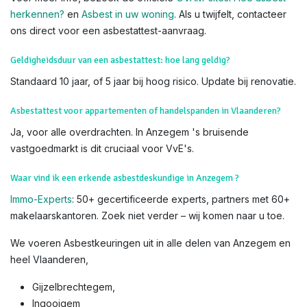
visuele check op verdachte materialen tijdens de keuring –
laat het over aan onze erkende deskundigen voor veiligheid
en nauwkeurigheid.
Weet dat u
subsidies
kan krijgen voor het verwijderen van
asbest. Lees hiervoor alles op de
website van OVAM
Voor meer info, bezoek de officiële
OVAM-sites
:
Hoe asbest
herkennen?
en
Asbest in uw woning
. Als u twijfelt, contacteer
ons direct voor een asbestattest-aanvraag.
Geldigheidsduur van een asbestattest: hoe lang geldig?
Standaard 10 jaar, of 5 jaar bij hoog risico. Update bij renovatie.
Asbestattest voor appartementen of handelspanden in Vlaanderen?
Ja, voor alle overdrachten. In Anzegem 's bruisende
vastgoedmarkt is dit cruciaal voor VvE's.
Waar vind ik een erkende asbestdeskundige in Anzegem ?