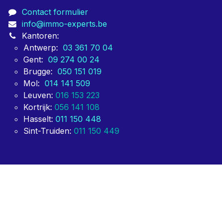
vastgoedmakelaars, notariaten, syndici en grote
vastgoedgroeperingen zoals BEVAKS. Partijen die voor
ons kiezen, doen dit vooral voor onze snelheid van
oplevering.
Contacteer ons
Contact formulier
info@immo-experts.be
Kantoren:
Antwerp:
03 361 70 04
Gent:
09 274 00 24
Brugge:
050 151 019
Mol:
014 141 509
Leuven:
016 153 223
Kortrijk:
056 141 108
Hasselt:
011 150 448
Sint-Truiden:
011 150 449