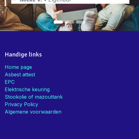
Handig dat jullie de combo asbest,
EPC en Elektriciteit aanbieden!
Bedankt voor de snelle service en
advies
Mieke V.
• Eigenaar
Handige links
Home page
Asbest attest
EPC
Elektrische keuring