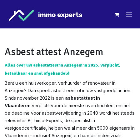
Overslaan naar inhoud
Asbest attest Anzegem
Alles over uw asbestattest in Anzegem in 2025: Verplicht,
betaalbaar en snel afgehandeld
Bent u een huisverkoper, verhuurder of renovateur in
Anzegem? Dan speelt asbest een rol in uw vastgoedplannen.
Sinds november 2022 is een
asbestattest in
Vlaanderen
verplicht voor de meeste overdrachten, en met
de deadline voor asbestverwijdering in 2040 wordt het steeds
relevanter. Bij Immo-Experts, dé specialist in
vastgoedcertificatie, helpen we al meer dan 5000 eigenaars in
Vlaanderen – inclusief Anzegem, en haar districten zoals