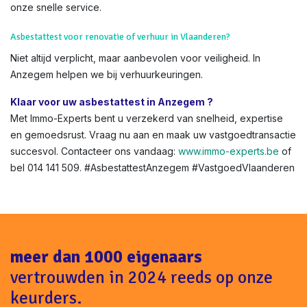
Kan ik een asbestattest online aanvragen in Vlaanderen?
Absoluut – via
onze shop
. Volledig digitaal, met
OVAM
-
integratie.
Boete bij geen asbestattest bij verkoop in Anzegem ?
Tot €1.600 boete + geschillen met kopers. Vermijd dit met
onze snelle service.
Asbestattest voor renovatie of verhuur in Vlaanderen?
Niet altijd verplicht, maar aanbevolen voor veiligheid. In
Anzegem helpen we bij verhuurkeuringen.
Klaar voor uw asbestattest in Anzegem ?
Met Immo-Experts bent u verzekerd van snelheid, expertise
en gemoedsrust. Vraag nu aan en maak uw vastgoedtransactie
succesvol. Contacteer ons vandaag:
www.immo-experts.be
of
bel 014 141 509. #AsbestattestAnzegem #VastgoedVlaanderen