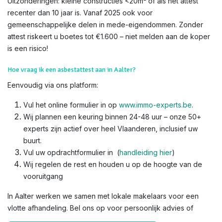
Uitzonderingen: kleine constructies <20m² of als het attest
recenter dan 10 jaar is. Vanaf 2025 ook voor
gemeenschappelijke delen in mede-eigendommen. Zonder
attest riskeert u boetes tot €1.600 – niet melden aan de koper
is een risico!​
Hoe vraag ik een asbestattest aan in Aalter?
Eenvoudig via ons platform:
Vul het online formulier in op
www.immo-experts.be
.
Wij plannen een keuring binnen 24-48 uur – onze 50+
experts zijn actief over heel Vlaanderen, inclusief uw
buurt.
Vul uw opdrachtformulier in (
handleiding hier
)
Wij regelen de rest en houden u op de hoogte van de
vooruitgang
In Aalter werken we samen met lokale makelaars voor een
vlotte afhandeling. Bel ons op voor persoonlijk advies of