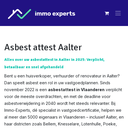
Overslaan naar inhoud
Asbest attest Aalter
Alles over uw asbestattest in Aalter in 2025: Verplicht,
betaalbaar en snel afgehandeld
Bent u een huisverkoper, verhuurder of renovateur in Aalter?
Dan speelt asbest een rol in uw vastgoedplannen. Sinds
november 2022 is een
asbestattest in Vlaanderen
verplicht
voor de meeste overdrachten, en met de deadline voor
asbestverwijdering in 2040 wordt het steeds relevanter. Bij
Immo-Experts, dé specialist in vastgoedcertificatie, helpen we
al meer dan 5000 eigenaars in Vlaanderen – inclusief Aalter, en
haar districten zoals Bellem, Knesselare, Lotenhulle, Poeke,