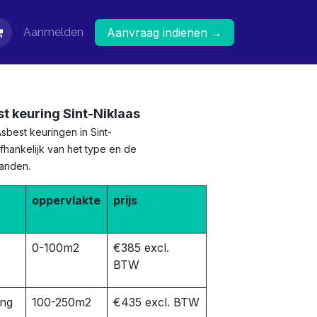
Aanmelden
Aanvraag indienen →
st keuring Sint-Niklaas
sbest keuringen in Sint-
fhankelijk van het type en de
panden.
oppervlakte
prijs
0-100m2
€385 excl.
BTW
ing
100-250m2
€435 excl. BTW