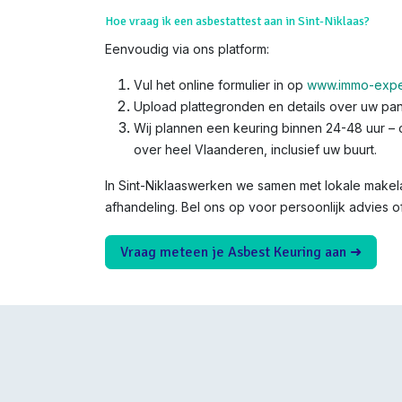
Hoe vraag ik een asbestattest aan in Sint-Niklaas?
Eenvoudig via ons platform:
Vul het online formulier in op
www.immo-expe
Upload plattegronden en details over uw pand
Wij plannen een keuring binnen 24-48 uur – o
over heel Vlaanderen, inclusief uw buurt.
In Sint-Niklaaswerken we samen met lokale makela
afhandeling. Bel ons op voor persoonlijk advies o
Vraag meteen je Asbest Keuring aan ➜