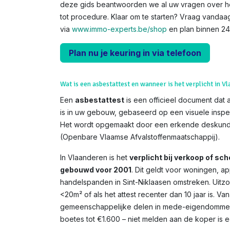
deze gids beantwoorden we al uw vragen over 
tot procedure. Klaar om te starten? Vraag vanda
via
www.immo-experts.be/shop
en plan binnen 24 
Plan nu je keuring in via telefoon
Wat is een asbestattest en wanneer is het verplicht in V
Een
asbestattest
is een officieel document dat 
is in uw gebouw, gebaseerd op een visuele inspe
Het wordt opgemaakt door een erkende deskundi
(Openbare Vlaamse Afvalstoffenmaatschappij).
In Vlaanderen is het
verplicht bij verkoop of s
gebouwd voor 2001
. Dit geldt voor woningen, 
handelspanden in Sint-Niklaasen omstreken. Uitzo
<20m² of als het attest recenter dan 10 jaar is. V
gemeenschappelijke delen in mede-eigendommen. 
boetes tot €1.600 – niet melden aan de koper is een