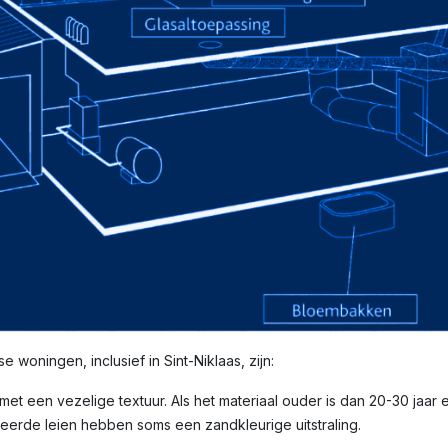
woningen, inclusief in Sint-Niklaas, zijn:
, met een vezelige textuur. Als het materiaal ouder is dan 20-30 jaar 
eerde leien hebben soms een zandkleurige uitstraling.