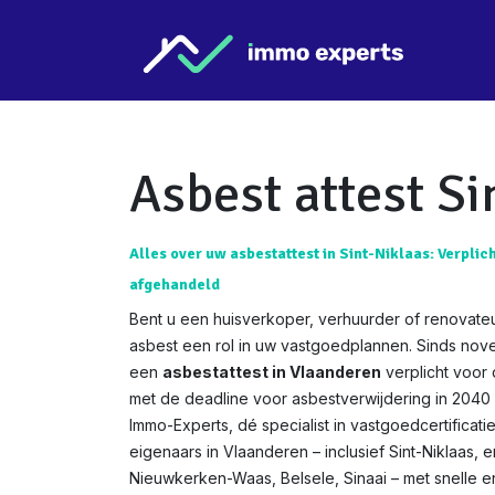
Overslaan naar inhoud
Star
Asbest attest Si
Alles over uw asbestattest in Sint-Niklaas: Verplic
afgehandeld
Bent u een huisverkoper, verhuurder of renovateur
asbest een rol in uw vastgoedplannen. Sinds nov
een
asbestattest in Vlaanderen
verplicht voor
met de deadline voor asbestverwijdering in 2040 w
Immo-Experts, dé specialist in vastgoedcertificat
eigenaars in Vlaanderen – inclusief Sint-Niklaas, e
Nieuwkerken-Waas, Belsele, Sinaai – met snelle e