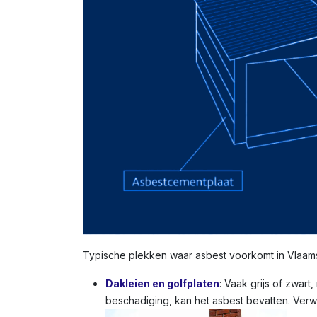
Typische plekken waar asbest voorkomt in Vlaamse 
Dakleien en golfplaten
: Vaak grijs of zwart
beschadiging, kan het asbest bevatten. Verw