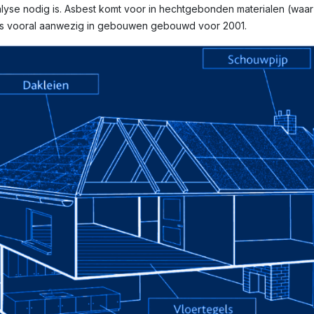
yse nodig is. Asbest komt voor in hechtgebonden materialen (waar v
n is vooral aanwezig in gebouwen gebouwd voor 2001.