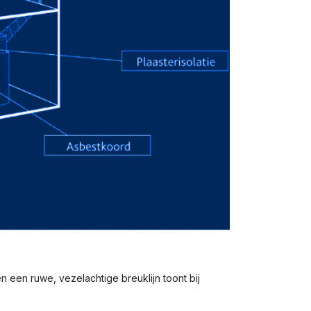
en een ruwe, vezelachtige breuklijn toont bij