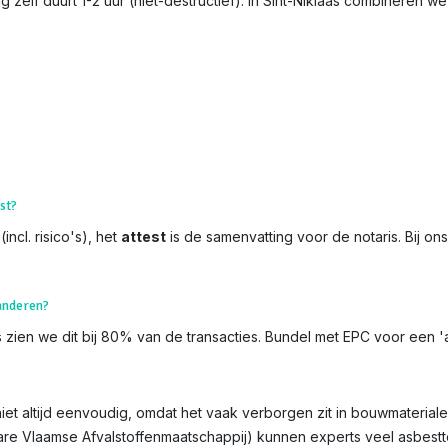
 zelf duurt 1-2 uur (niet-destructief). In Sint-Niklaas combineren w
st?
incl. risico's), het
attest
is de samenvatting voor de notaris. Bij on
aanderen?
 zien we dit bij 80% van de transacties. Bundel met EPC voor een 'as
iet altijd eenvoudig, omdat het vaak verborgen zit in bouwmaterialen
bare Vlaamse Afvalstoffenmaatschappij) kunnen experts veel asbest