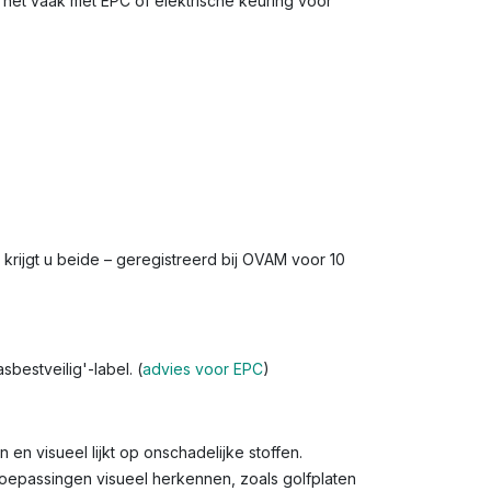
e het vaak met EPC of elektrische keuring voor
s krijgt u beide – geregistreerd bij OVAM voor 10
bestveilig'-label. (
advies voor EPC
)
 en visueel lijkt op onschadelijke stoffen.
toepassingen visueel herkennen, zoals golfplaten