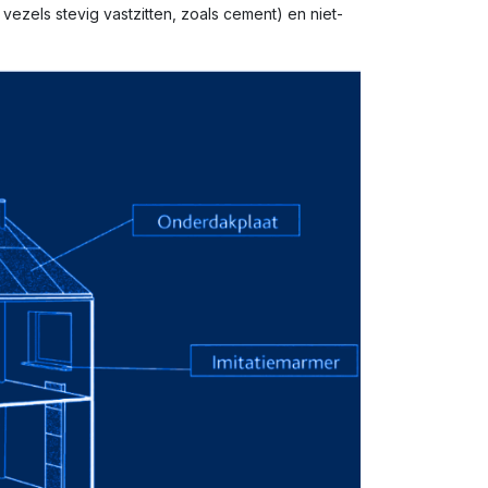
ezels stevig vastzitten, zoals cement) en niet-