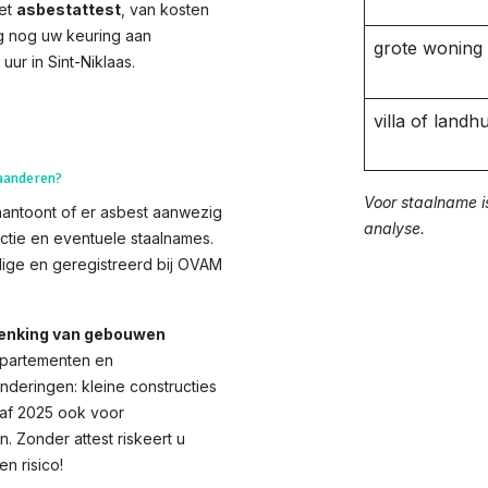
het
asbestattest
, van kosten
ag nog uw keuring aan
grote woning
uur in Sint-Niklaas.
villa of landhu
laanderen?
Voor staalname i
aantoont of er asbest aanwezig
analyse.
ctie en eventuele staalnames.
ge en geregistreerd bij OVAM
chenking van gebouwen
appartementen en
nderingen: kleine constructies
anaf 2025 ook voor
Zonder attest riskeert u
 risico!​