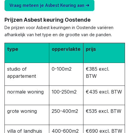
Vraag meteen je Asbest Keuring aan ➜
Prijzen Asbest keuring Oostende
De prijzen voor Asbest keuringen in Oostende variëren
afhankelijk van het type en de grootte van de panden.
type
oppervlakte
prijs
studio of
0-100m2
€385 excl.
appartement
BTW
normale woning
100-250m2
€435 excl. BTW
grote woning
250-400m2
€535 excl. BTW
villa of landhuis
400-600m2
€690 excl. BTW