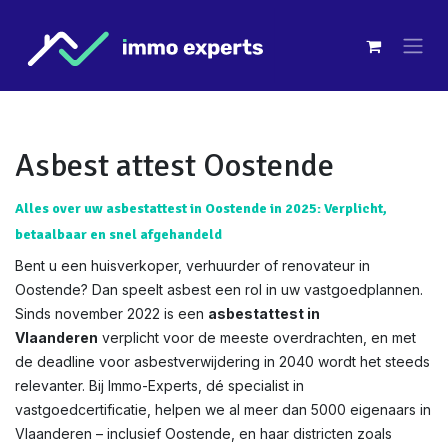
Overslaan naar inhoud
Asbest attest Oostende
Alles over uw asbestattest in Oostende in 2025: Verplicht,
betaalbaar en snel afgehandeld
Bent u een huisverkoper, verhuurder of renovateur in
Oostende? Dan speelt asbest een rol in uw vastgoedplannen.
Sinds november 2022 is een
asbestattest in
Vlaanderen
verplicht voor de meeste overdrachten, en met
de deadline voor asbestverwijdering in 2040 wordt het steeds
relevanter. Bij Immo-Experts, dé specialist in
vastgoedcertificatie, helpen we al meer dan 5000 eigenaars in
Vlaanderen – inclusief Oostende, en haar districten zoals