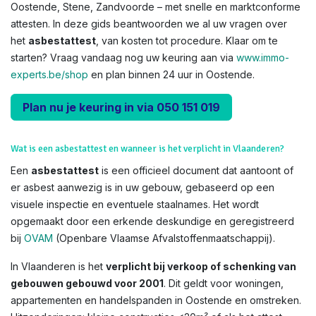
Oostende, Stene, Zandvoorde – met snelle en marktconforme
attesten. In deze gids beantwoorden we al uw vragen over
het
asbestattest
, van kosten tot procedure. Klaar om te
starten? Vraag vandaag nog uw keuring aan via
www.immo-
experts.be/shop
en plan binnen 24 uur in Oostende.
Plan nu je keuring in via 050 151 019
Wat is een asbestattest en wanneer is het verplicht in Vlaanderen?
Een
asbestattest
is een officieel document dat aantoont of
er asbest aanwezig is in uw gebouw, gebaseerd op een
visuele inspectie en eventuele staalnames. Het wordt
opgemaakt door een erkende deskundige en geregistreerd
bij
OVAM
(Openbare Vlaamse Afvalstoffenmaatschappij).
In Vlaanderen is het
verplicht bij verkoop of schenking van
gebouwen gebouwd voor 2001
. Dit geldt voor woningen,
appartementen en handelspanden in Oostende en omstreken.