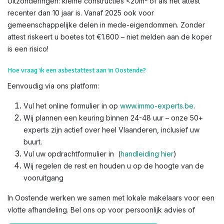
Uitzonderingen: kleine constructies <20m² of als het attest
recenter dan 10 jaar is. Vanaf 2025 ook voor
gemeenschappelijke delen in mede-eigendommen. Zonder
attest riskeert u boetes tot €1.600 – niet melden aan de koper
is een risico!​
Hoe vraag ik een asbestattest aan in Oostende?
Eenvoudig via ons platform:
Vul het online formulier in op
www.immo-experts.be
.
Wij plannen een keuring binnen 24-48 uur – onze 50+
experts zijn actief over heel Vlaanderen, inclusief uw
buurt.
Vul uw opdrachtformulier in (
handleiding hier
)
Wij regelen de rest en houden u op de hoogte van de
vooruitgang
In Oostende werken we samen met lokale makelaars voor een
vlotte afhandeling. Bel ons op voor persoonlijk advies of