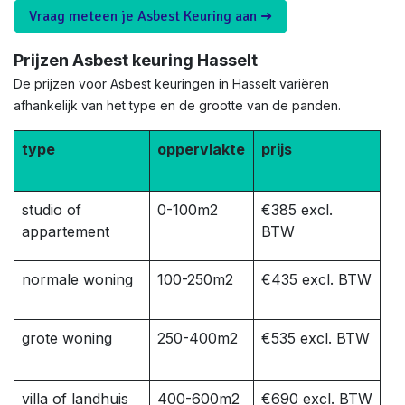
Vraag meteen je Asbest Keuring aan ➜
Prijzen Asbest keuring Hasselt
De prijzen voor Asbest keuringen in Hasselt variëren
afhankelijk van het type en de grootte van de panden.
type
oppervlakte
prijs
studio of
0-100m2
€385 excl.
appartement
BTW
normale woning
100-250m2
€435 excl. BTW
grote woning
250-400m2
€535 excl. BTW
villa of landhuis
400-600m2
€690 excl. BTW