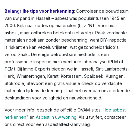
Belangrijke tips voor herkenning
: Controleer de bouwdatum
van uw pand in Hasselt – asbest was populair tussen 1945 en
2000. Kijk naar codes op materialen (bijv. 'NT' voor niet-
asbest, maar ontbreken betekent niet veilig). Raak verdachte
materialen nooit aan zonder bescherming, want DIY-inspectie
is riskant en kan vezels vrijlaten, wat gezondheidsrisico's
veroorzaakt. De enige betrouwbare methode is een
professionele inspectie met eventuele laboanalyse (PLM of
TEM). Bij Immo-Experts bieden we in Hasselt, Sint-Lambrechts-
Herk, Wimmertingen, Kermt, Kortessem, Spalbeek, Kuringen,
Stokrooie, Stevoort een gratis visuele check op verdachte
materialen tijdens de keuring – laat het over aan onze erkende
deskundigen voor veiligheid en nauwkeurigheid.
Voor meer info, bezoek de officiële OVAM-sites:
Hoe asbest
herkennen?
en
Asbest in uw woning
. Als u twijfelt, contacteer
ons direct voor een asbestattest-aanvraag.