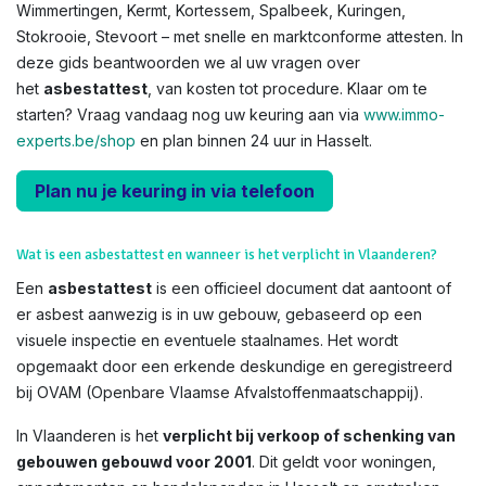
Wimmertingen, Kermt, Kortessem, Spalbeek, Kuringen,
Stokrooie, Stevoort – met snelle en marktconforme attesten. In
deze gids beantwoorden we al uw vragen over
het
asbestattest
, van kosten tot procedure. Klaar om te
starten? Vraag vandaag nog uw keuring aan via
www.immo-
experts.be/shop
en plan binnen 24 uur in Hasselt.
Plan nu je keuring in via telefoon
Wat is een asbestattest en wanneer is het verplicht in Vlaanderen?
Een
asbestattest
is een officieel document dat aantoont of
er asbest aanwezig is in uw gebouw, gebaseerd op een
visuele inspectie en eventuele staalnames. Het wordt
opgemaakt door een erkende deskundige en geregistreerd
bij OVAM (Openbare Vlaamse Afvalstoffenmaatschappij).
In Vlaanderen is het
verplicht bij verkoop of schenking van
gebouwen gebouwd voor 2001
. Dit geldt voor woningen,