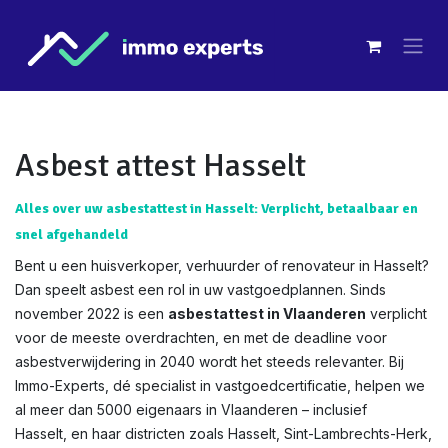
Overslaan naar inhoud
Asbest attest Hasselt
Alles over uw asbestattest in Hasselt: Verplicht, betaalbaar en
snel afgehandeld
Bent u een huisverkoper, verhuurder of renovateur in Hasselt?
Dan speelt asbest een rol in uw vastgoedplannen. Sinds
november 2022 is een
asbestattest in Vlaanderen
verplicht
voor de meeste overdrachten, en met de deadline voor
asbestverwijdering in 2040 wordt het steeds relevanter. Bij
Immo-Experts, dé specialist in vastgoedcertificatie, helpen we
al meer dan 5000 eigenaars in Vlaanderen – inclusief
Hasselt, en haar districten zoals Hasselt, Sint-Lambrechts-Herk,