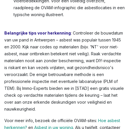
vloerbedekkingen. Voor een volledig overzicht,
raadpleeg de OVAM-infographic die asbestlocaties in een
typische woning illustreert.
Belangrijke tips voor herkenning
: Controleer de bouwdatum
van uw pand in Antwerpen – asbest was populair tussen 1945
en 2000. Kijk naar codes op materialen (bijv. 'NT' voor niet-
asbest, maar ontbreken betekent niet veilig). Raak verdachte
materialen nooit aan zonder bescherming, want DIY-inspectie
is riskant en kan vezels vrijlaten, wat gezondheidsrisico's
veroorzaakt. De enige betrouwbare methode is een
professionele inspectie met eventuele laboanalyse (PLM of
TEM). Bij Immo-Experts bieden we in [STAD] een gratis visuele
check op verdachte materialen tijdens de keuring – laat het
over aan onze erkende deskundigen voor veiligheid en
nauwkeurigheid.
Voor meer info, bezoek de officiële OVAM-sites:
Hoe asbest
herkennen?
en
Asbest in uw woning
. Als u twijfelt, contacteer