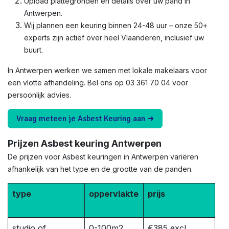
Upload plattegronden en details over uw pand in
Antwerpen.
Wij plannen een keuring binnen 24-48 uur – onze 50+
experts zijn actief over heel Vlaanderen, inclusief uw
buurt.
In Antwerpen werken we samen met lokale makelaars voor
een vlotte afhandeling. Bel ons op 03 361 70 04 voor
persoonlijk advies.
Vraag meteen je Asbest Keuring aan ➜
Prijzen Asbest keuring Antwerpen
De prijzen voor Asbest keuringen in Antwerpen variëren
afhankelijk van het type en de grootte van de panden.
type
oppervlakte
prijs
studio of
0-100m2
€385 excl.