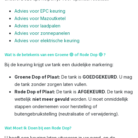
Advies voor EPC keuring
Advies voor Mazoutketel
Advies voor laadpalen
Advies voor zonnepanelen
Advies voor el
ektrische keuring
Wat is de betekenis van een Groene
🟢
of Rode Dop
🔴
?
Bij de keuring krijgt uw tank een duidelijke markering:
Groene Dop of Plaat:
De tank is
GOEDGEKEURD
. U mag
de tank zonder zorgen laten vullen.
Rode Dop of Plaat:
De tank is
AFGEKEURD
. De tank mag
wettelijk
niet meer gevuld
worden. U moet onmiddellijk
stappen ondernemen voor herstelling of
buitengebruikstelling (neutralisatie of verwijdering).
Wat Moet Ik Doen bij een Rode Dop?
U heeft een keuring laten uitvoeren in uw pand, en de