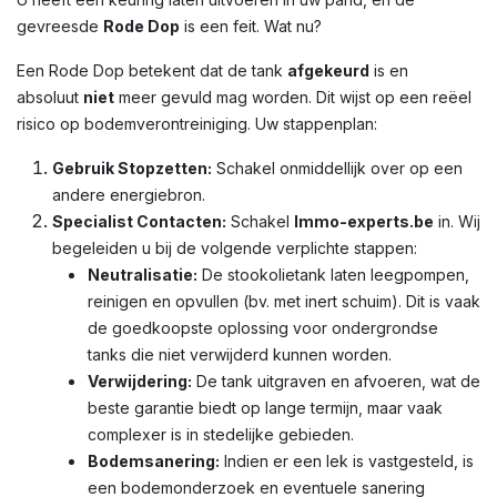
gevreesde
Rode Dop
is een feit. Wat nu?
Een Rode Dop betekent dat de tank
afgekeurd
is en
absoluut
niet
meer gevuld mag worden. Dit wijst op een reëel
risico op bodemverontreiniging. Uw stappenplan:
Gebruik Stopzetten:
Schakel onmiddellijk over op een
andere energiebron.
Specialist Contacten:
Schakel
Immo-experts.be
in. Wij
begeleiden u bij de volgende verplichte stappen:
Neutralisatie:
De stookolietank laten leegpompen,
reinigen en opvullen (bv. met inert schuim). Dit is vaak
de goedkoopste oplossing voor ondergrondse
tanks die niet verwijderd kunnen worden.
Verwijdering:
De tank uitgraven en afvoeren, wat de
beste garantie biedt op lange termijn, maar vaak
complexer is in stedelijke gebieden.
Bodemsanering:
Indien er een lek is vastgesteld, is
een bodemonderzoek en eventuele sanering