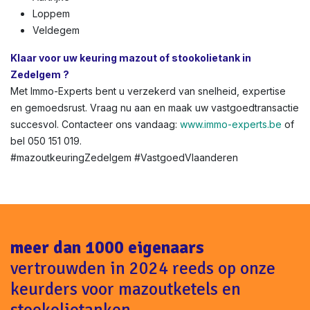
Loppem
Veldegem​
Klaar voor uw keuring mazout of stookolietank in
Zedelgem ?
Met Immo-Experts bent u verzekerd van snelheid, expertise
en gemoedsrust. Vraag nu aan en maak uw vastgoedtransactie
succesvol. Contacteer ons vandaag:
www.immo-experts.be
of
bel 050 151 019.
#mazoutkeuringZedelgem #VastgoedVlaanderen
meer dan 1000 eigenaars
vertrouwden in 2024 reeds op onze
keurders voor mazoutketels en
stookolietanken.