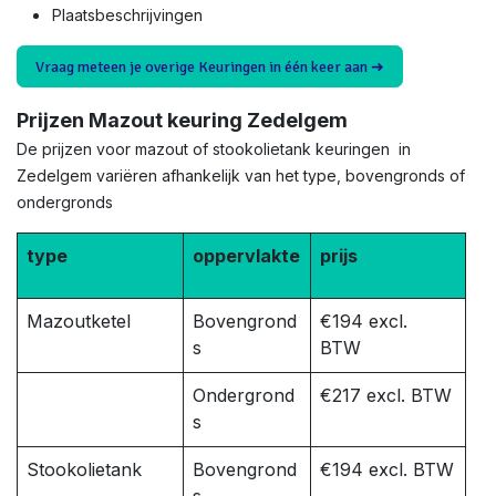
Plaatsbeschrijvingen
Vraag meteen je overige Keuringen in één keer aan ➜
Prijzen Mazout keuring Zedelgem
De prijzen voor mazout of stookolietank keuringen in
Zedelgem variëren afhankelijk van het type, bovengronds of
ondergronds
type
oppervlakte
prijs
Mazoutketel
Bovengrond
€194 excl.
s
BTW
Ondergrond
€217 excl. BTW
s
Stookolietank
Bovengrond
€194 excl. BTW