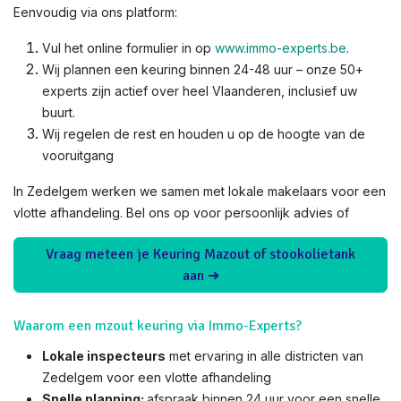
Eenvoudig via ons platform:
Vul het online formulier in op
www.immo-experts.be
.
Wij plannen een keuring binnen 24-48 uur – onze 50+
experts zijn actief over heel Vlaanderen, inclusief uw
buurt.
Wij regelen de rest en houden u op de hoogte van de
vooruitgang
In Zedelgem werken we samen met lokale makelaars voor een
vlotte afhandeling. Bel ons op voor persoonlijk advies of
Vraag meteen je Keuring Mazout of stookolietank
aan ➜
Waarom een mzout keuring via Immo-Experts?
Lokale inspecteurs
met ervaring in alle districten van
Zedelgem voor een vlotte afhandeling
Snelle planning:
afspraak binnen 24 uur voor een snelle