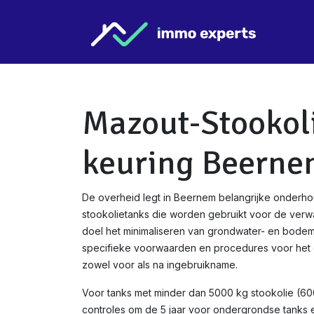
Overslaan naar inhoud
Star
Mazout-Stookol
keuring Beern
De overheid legt in Beernem belangrijke onderho
stookolietanks die worden gebruikt voor de verw
doel het minimaliseren van grondwater- en bodemve
specifieke voorwaarden en procedures voor het c
zowel voor als na ingebruikname.
Voor tanks met minder dan 5000 kg stookolie (600
controles om de 5 jaar voor ondergrondse tanks en