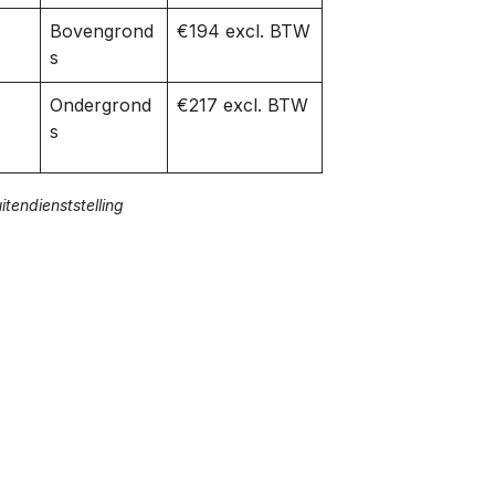
k
Bovengrond
€194 excl. BTW
s
Ondergrond
€217 excl. BTW
s
tendienststelling