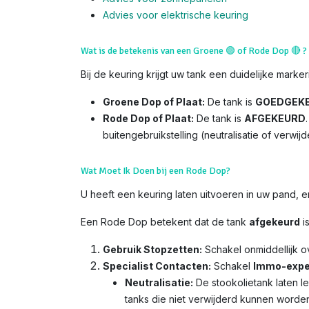
Advies voor el
ektrische keuring
Wat is de betekenis van een Groene
🟢
of Rode Dop
🔴
?
Bij de keuring krijgt uw tank een duidelijke marker
Groene Dop of Plaat:
De tank is
GOEDGEK
Rode Dop of Plaat:
De tank is
AFGEKEURD
buitengebruikstelling (neutralisatie of verwijd
Wat Moet Ik Doen bij een Rode Dop?
U heeft een keuring laten uitvoeren in uw pand,
Een Rode Dop betekent dat de tank
afgekeurd
i
Gebruik Stopzetten:
Schakel onmiddellijk 
Specialist Contacten:
Schakel
Immo-expe
Neutralisatie:
De stookolietank laten l
tanks die niet verwijderd kunnen worde