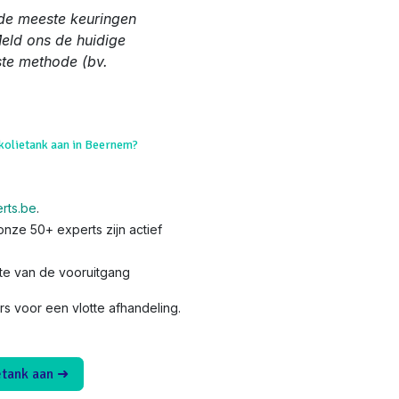
de meeste keuringen
Meld ons de huidige
ste methode (bv.
okolietank aan in Beernem?
rts.be
.
nze 50+ experts zijn actief
te van de vooruitgang
 voor een vlotte afhandeling.
etank aan ➜