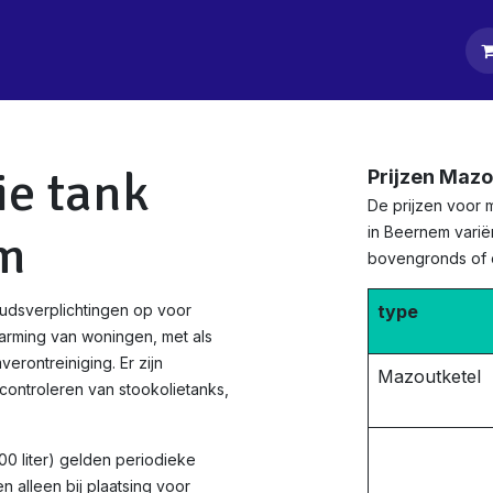
tpagina
Diensten
Klanten
Keurders
Blog
Contact
ie tank
Prijzen Maz
De prijzen voor 
in Beernem variër
em
bovengronds of
udsverplichtingen op voor
type
arming van woningen, met als
rontreiniging. Er zijn
Mazoutketel
ontroleren van stookolietanks,
0 liter) gelden periodieke
 alleen bij plaatsing voor