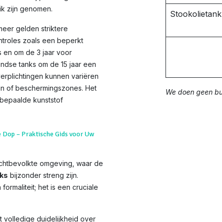
ik zijn genomen.
Stookolietan
meer gelden striktere
ntroles zoals een beperkt
 en om de 3 jaar voor
dse tanks om de 15 jaar een
rplichtingen kunnen variëren
den of beschermingszones. Het
We doen geen bui
 bepaalde kunststof
e Dop – Praktische Gids voor Uw
chtbevolkte omgeving, waar de
nks
bijzonder streng zijn.
formaliteit; het is een cruciale
 volledige duidelijkheid over