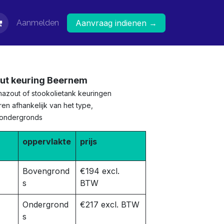
Aanmelden
Aanvraag indienen →
out keuring Beernem
mazout of stookolietank keuringen
en afhankelijk van het type,
 ondergronds
oppervlakte
prijs
Bovengrond
€194 excl.
s
BTW
Ondergrond
€217 excl. BTW
s