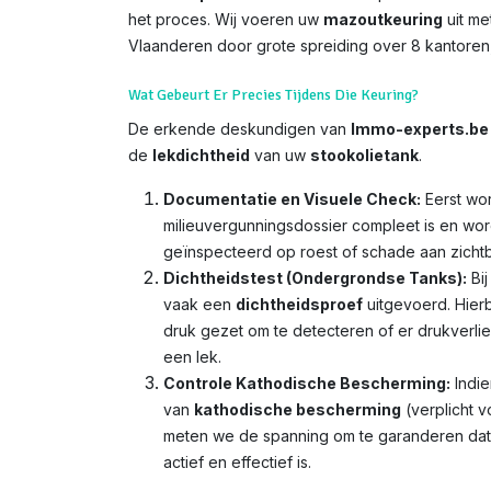
het proces. Wij voeren uw
mazoutkeuring
uit me
Vlaanderen door grote spreiding over 8 kantoren
Wat Gebeurt Er Precies Tijdens Die Keuring?
De erkende deskundigen van
Immo-experts.be
de
lekdichtheid
van uw
stookolietank
.
Documentatie en Visuele Check:
Eerst wor
milieuvergunningsdossier compleet is en wor
geïnspecteerd op roest of schade aan zicht
Dichtheidstest (Ondergrondse Tanks):
Bij
vaak een
dichtheidsproef
uitgevoerd. Hierb
druk gezet om te detecteren of er drukverlies
een lek.
Controle Kathodische Bescherming:
Indie
van
kathodische bescherming
(verplicht v
meten we de spanning om te garanderen da
actief en effectief is.