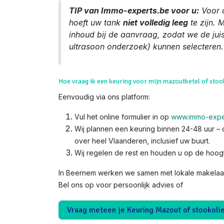
TIP van Immo-experts.be voor u:
Voor 
hoeft uw tank
niet volledig leeg
te zijn. 
inhoud bij de aanvraag, zodat we de jui
ultrasoon onderzoek) kunnen selecteren.
Hoe vraag ik een keuring voor mijn mazoutketel of sto
Eenvoudig via ons platform:
Vul het online formulier in op
www.immo-expe
Wij plannen een keuring binnen 24-48 uur – o
over heel Vlaanderen, inclusief uw buurt.
Wij regelen de rest en houden u op de hoog
In Beernem werken we samen met lokale makelaars
Bel ons op voor persoonlijk advies of
Vraag meteen je Keuring Mazout of stookoli