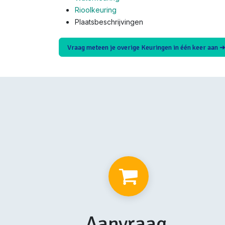
Rioolkeuring
Plaatsbeschrijvingen
Vraag meteen je overige Keuringen in één keer aan 
Aanvraag