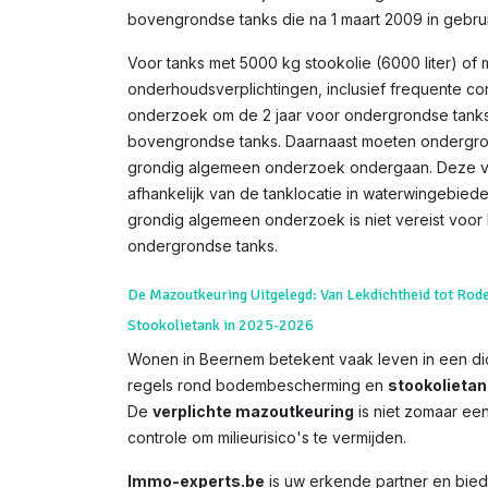
bovengrondse tanks die na 1 maart 2009 in gebru
Voor tanks met 5000 kg stookolie (6000 liter) of 
onderhoudsverplichtingen, inclusief frequente co
onderzoek om de 2 jaar voor ondergrondse tanks
bovengrondse tanks. Daarnaast moeten ondergron
grondig algemeen onderzoek ondergaan. Deze ve
afhankelijk van de tanklocatie in waterwingebie
grondig algemeen onderzoek is niet vereist voor
ondergrondse tanks.
De Mazoutkeuring Uitgelegd: Van Lekdichtheid tot Rod
Stookolietank in 2025-2026
Wonen in Beernem betekent vaak leven in een di
regels rond bodembescherming en
stookolieta
De
verplichte mazoutkeuring
is niet zomaar een 
controle om milieurisico's te vermijden.
Immo-experts.be
is uw erkende partner en biedt