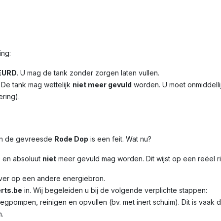
ing:
EURD
. U mag de tank zonder zorgen laten vullen.
. De tank mag wettelijk
niet meer gevuld
worden. U moet onmiddelli
ering).
 en de gevreesde
Rode Dop
is een feit. Wat nu?
s en absoluut
niet
meer gevuld mag worden. Dit wijst op een reëel r
over op een andere energiebron.
rts.be
in. Wij begeleiden u bij de volgende verplichte stappen:
eegpompen, reinigen en opvullen (bv. met inert schuim). Dit is va
n.