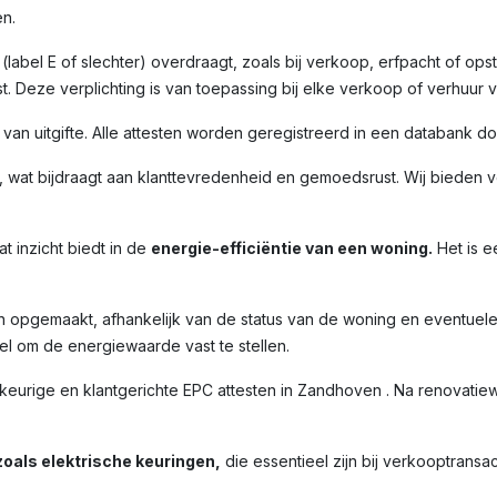
n.
label E of slechter) overdraagt, zoals bij verkoop, erfpacht of opst
. Deze verplichting is van toepassing bij elke verkoop of verhuur 
m van uitgifte. Alle attesten worden geregistreerd in een databank 
 wat bijdraagt aan klanttevredenheid en gemoedsrust. Wij bieden ve
t inzicht biedt in de
energie-efficiëntie van een woning.
Het is e
n opgemaakt, afhankelijk van de status van de woning en eventuel
l om de energiewaarde vast te stellen.
rige en klantgerichte EPC attesten in Zandhoven . Na renovatiewe
oals elektrische keuringen,
die essentieel zijn bij verkooptransac