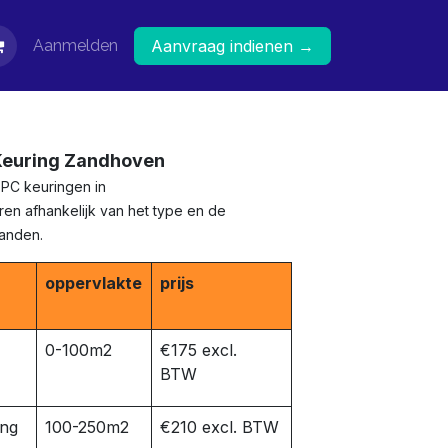
Aanmelden
Aanvraag indienen →
 Keuring Zandhoven
EPC keuringen in
en afhankelijk van het type en de
panden.
oppervlakte
prijs
0-100m2
€175 excl.
BTW
ing
100-250m2
€210 excl. BTW