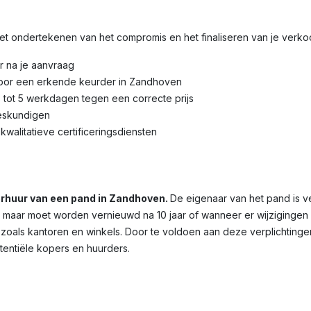
 het ondertekenen van het compromis en het finaliseren van je verk
r na je aanvraag
door een erkende keurder in Zandhoven
3 tot 5 werkdagen tegen een correcte prijs
eskundigen
kwalitatieve certificeringsdiensten
verhuur van een pand in Zandhoven.
De eigenaar van het pand is v
dig, maar moet worden vernieuwd na 10 jaar of wanneer er wijziginge
 zoals kantoren en winkels. Door te voldoen aan deze verplichtinge
otentiële kopers en huurders.