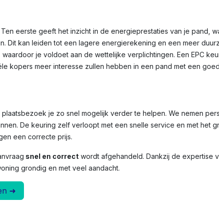
Ten eerste geeft het inzicht in de energieprestaties van je pand, 
n. Dit kan leiden tot een lagere energierekening en een meer duu
, waardoor je voldoet aan de wettelijke verplichtingen. Een EPC ke
le kopers meer interesse zullen hebben in een pand met een goed
et plaatsbezoek je zo snel mogelijk verder te helpen. We nemen per
nnen. De keuring zelf verloopt met een snelle service en met het g
en een correcte prijs.
anvraag
snel en correct
wordt afgehandeld. Dankzij de expertise
woning grondig en met veel aandacht.
en ➜