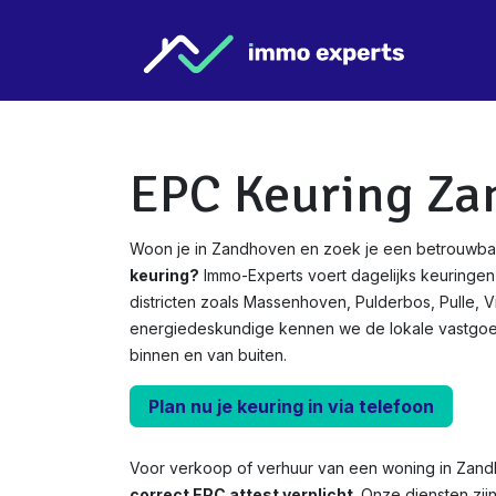
Overslaan naar inhoud
Star
EPC Keuring Za
Woon je in Zandhoven en zoek je een betrouwba
keuring?
Immo-Experts voert dagelijks keuringen
districten zoals Massenhoven, Pulderbos, Pulle, V
energiedeskundige kennen we de lokale vastgo
binnen en van buiten.
Plan nu je keuring in via telefoon
Voor verkoop of verhuur van een woning in Zan
correct EPC attest verplicht.
Onze diensten zij