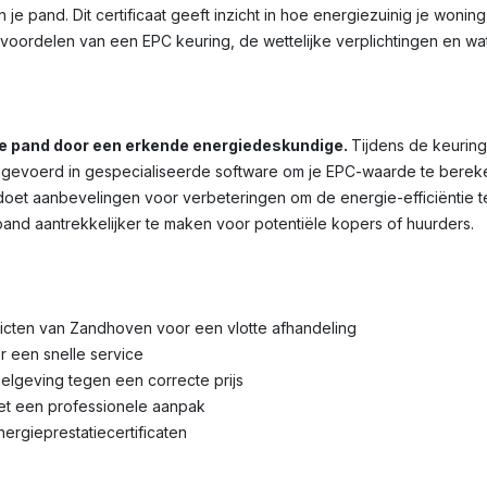
je pand. Dit certificaat geeft inzicht in hoe energiezuinig je wonin
voordelen van een EPC keuring, de wettelijke verplichtingen en wa
je pand door een erkende energiedeskundige.
Tijdens de keuring
voerd in gespecialiseerde software om je EPC-waarde te bereken
et aanbevelingen voor verbeteringen om de energie-efficiëntie te 
pand aantrekkelijker te maken voor potentiële kopers of huurders.
tricten van Zandhoven voor een vlotte afhandeling
r een snelle service
lgeving tegen een correcte prijs
met een professionele aanpak
nergieprestatiecertificaten