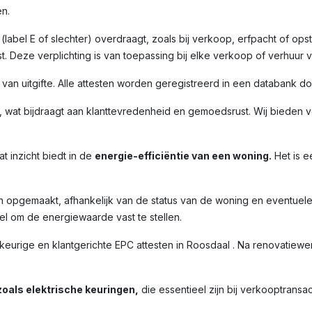
n.
label E of slechter) overdraagt, zoals bij verkoop, erfpacht of opst
. Deze verplichting is van toepassing bij elke verkoop of verhuur 
m van uitgifte. Alle attesten worden geregistreerd in een databank 
 wat bijdraagt aan klanttevredenheid en gemoedsrust. Wij bieden ve
t inzicht biedt in de
energie-efficiëntie van een woning.
Het is e
n opgemaakt, afhankelijk van de status van de woning en eventuel
l om de energiewaarde vast te stellen.
ige en klantgerichte EPC attesten in Roosdaal . Na renovatiewerk
oals elektrische keuringen,
die essentieel zijn bij verkooptransac