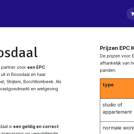
tpagina
Diensten
Klanten
Keurders
Blog
Contact
osdaal
Prijzen EPC 
De prijzen voor 
afhankelijk van 
 partner voor
een EPC
panden.
uit in Roosdaal en haar
, Strijtem, Borchtlombeek. Als
type
 vastgoedmarkt en wetgeving
studio of
appartement
daal is
een geldig en correct
normale won
n toepassing op verschillende