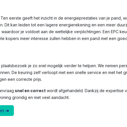
Ten eerste geeft het inzicht in de energieprestaties van je pand, 
n. Dit kan leiden tot een lagere energierekening en een meer duu
, waardoor je voldoet aan de wettelijke verplichtingen. Een EPC ke
le kopers meer interesse zullen hebben in een pand met een goed
et plaatsbezoek je zo snel mogelijk verder te helpen. We nemen per
nnen. De keuring zelf verloopt met een snelle service en met het g
en een correcte prijs.
anvraag
snel en correct
wordt afgehandeld. Dankzij de expertise
woning grondig en met veel aandacht.
en ➜