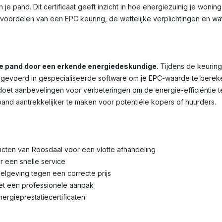
je pand. Dit certificaat geeft inzicht in hoe energiezuinig je wonin
voordelen van een EPC keuring, de wettelijke verplichtingen en wa
je pand door een erkende energiedeskundige.
Tijdens de keuring
voerd in gespecialiseerde software om je EPC-waarde te bereken
et aanbevelingen voor verbeteringen om de energie-efficiëntie te 
pand aantrekkelijker te maken voor potentiële kopers of huurders.
tricten van Roosdaal voor een vlotte afhandeling
r een snelle service
lgeving tegen een correcte prijs
met een professionele aanpak
nergieprestatiecertificaten