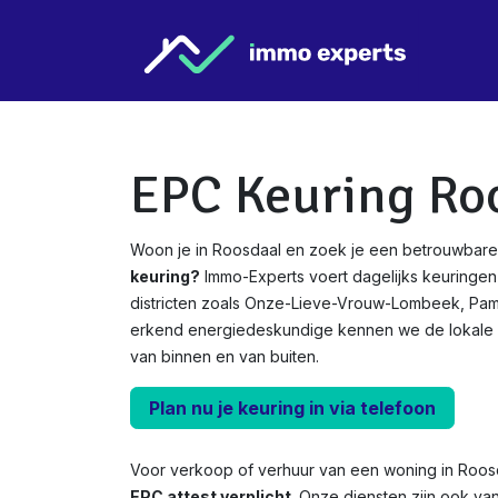
Overslaan naar inhoud
Star
EPC Keuring Ro
Woon je in Roosdaal en zoek je een betrouwbare
keuring?
Immo-Experts voert dagelijks keuringen 
districten zoals Onze-Lieve-Vrouw-Lombeek, Pamel
erkend energiedeskundige kennen we de lokale
van binnen en van buiten.
Plan nu je keuring in via telefoon
Voor verkoop of verhuur van een woning in Roos
EPC attest verplicht.
Onze diensten zijn ook va