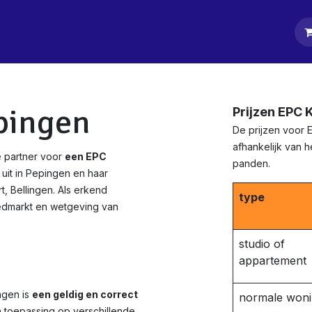
tpagina
Diensten
Klanten
Keurders
Blog
Contact
pingen
Prijzen EPC 
De prijzen voor 
afhankelijk van 
 partner voor
een EPC
panden.
uit in Pepingen en haar
t, Bellingen. Als erkend
type
edmarkt en wetgeving van
studio of
appartement
ngen is
een geldig en correct
normale won
n toepassing op verschillende