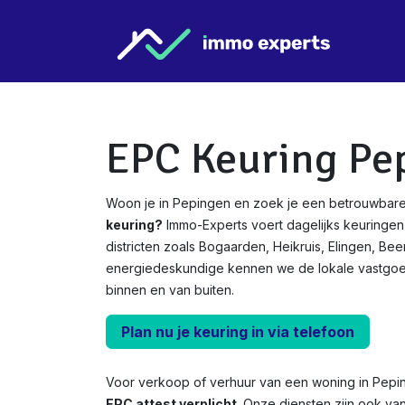
Overslaan naar inhoud
Star
EPC Keuring Pe
Woon je in Pepingen en zoek je een betrouwbare
keuring?
Immo-Experts voert dagelijks keuringen 
districten zoals Bogaarden, Heikruis, Elingen, Beer
energiedeskundige kennen we de lokale vastgo
binnen en van buiten.
Plan nu je keuring in via telefoon
Voor verkoop of verhuur van een woning in Pepi
EPC attest verplicht.
Onze diensten zijn ook va