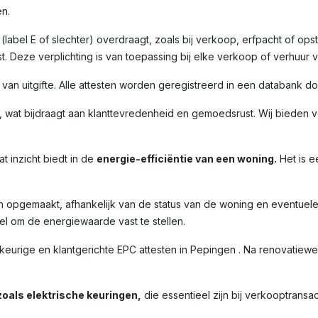
n.
label E of slechter) overdraagt, zoals bij verkoop, erfpacht of opst
. Deze verplichting is van toepassing bij elke verkoop of verhuur 
m van uitgifte. Alle attesten worden geregistreerd in een databank 
 wat bijdraagt aan klanttevredenheid en gemoedsrust. Wij bieden ve
t inzicht biedt in de
energie-efficiëntie van een woning.
Het is e
n opgemaakt, afhankelijk van de status van de woning en eventuel
l om de energiewaarde vast te stellen.
ige en klantgerichte EPC attesten in Pepingen . Na renovatiewerk
oals elektrische keuringen,
die essentieel zijn bij verkooptransac