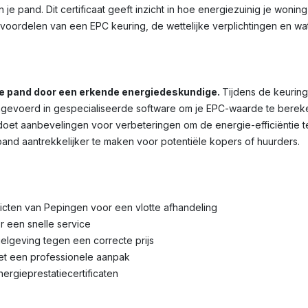
je pand. Dit certificaat geeft inzicht in hoe energiezuinig je wonin
voordelen van een EPC keuring, de wettelijke verplichtingen en wa
je pand door een erkende energiedeskundige.
Tijdens de keuring
voerd in gespecialiseerde software om je EPC-waarde te bereken
et aanbevelingen voor verbeteringen om de energie-efficiëntie te 
pand aantrekkelijker te maken voor potentiële kopers of huurders.
tricten van Pepingen voor een vlotte afhandeling
r een snelle service
lgeving tegen een correcte prijs
met een professionele aanpak
nergieprestatiecertificaten