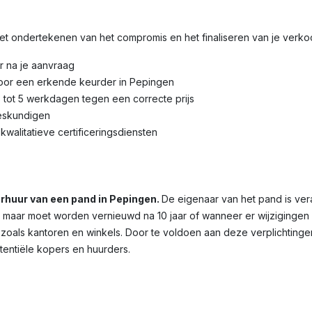
 het ondertekenen van het compromis en het finaliseren van je verk
r na je aanvraag
door een erkende keurder in Pepingen
3 tot 5 werkdagen tegen een correcte prijs
eskundigen
kwalitatieve certificeringsdiensten
verhuur van een pand in Pepingen.
De eigenaar van het pand is ver
dig, maar moet worden vernieuwd na 10 jaar of wanneer er wijziginge
 zoals kantoren en winkels. Door te voldoen aan deze verplichtinge
otentiële kopers en huurders.