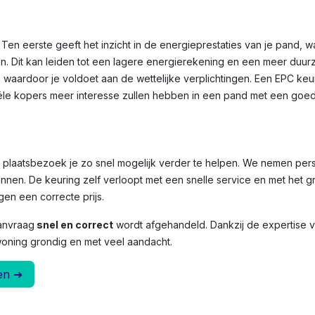
Ten eerste geeft het inzicht in de energieprestaties van je pand, 
n. Dit kan leiden tot een lagere energierekening en een meer duu
, waardoor je voldoet aan de wettelijke verplichtingen. Een EPC ke
le kopers meer interesse zullen hebben in een pand met een goed
et plaatsbezoek je zo snel mogelijk verder te helpen. We nemen per
nnen. De keuring zelf verloopt met een snelle service en met het g
en een correcte prijs.
anvraag
snel en correct
wordt afgehandeld. Dankzij de expertise
woning grondig en met veel aandacht.
en ➜