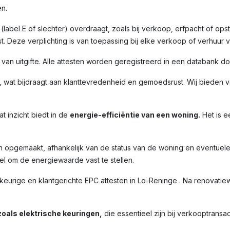
n.
label E of slechter) overdraagt, zoals bij verkoop, erfpacht of opst
. Deze verplichting is van toepassing bij elke verkoop of verhuur 
m van uitgifte. Alle attesten worden geregistreerd in een databank 
 wat bijdraagt aan klanttevredenheid en gemoedsrust. Wij bieden ve
t inzicht biedt in de
energie-efficiëntie van een woning.
Het is e
n opgemaakt, afhankelijk van de status van de woning en eventuel
l om de energiewaarde vast te stellen.
ige en klantgerichte EPC attesten in Lo-Reninge . Na renovatiewe
oals elektrische keuringen,
die essentieel zijn bij verkooptransac