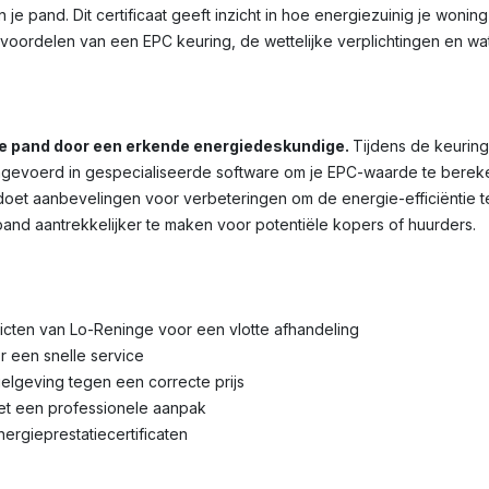
je pand. Dit certificaat geeft inzicht in hoe energiezuinig je wonin
voordelen van een EPC keuring, de wettelijke verplichtingen en wa
je pand door een erkende energiedeskundige.
Tijdens de keuring
voerd in gespecialiseerde software om je EPC-waarde te bereken
et aanbevelingen voor verbeteringen om de energie-efficiëntie te 
pand aantrekkelijker te maken voor potentiële kopers of huurders.
tricten van Lo-Reninge voor een vlotte afhandeling
r een snelle service
lgeving tegen een correcte prijs
met een professionele aanpak
nergieprestatiecertificaten