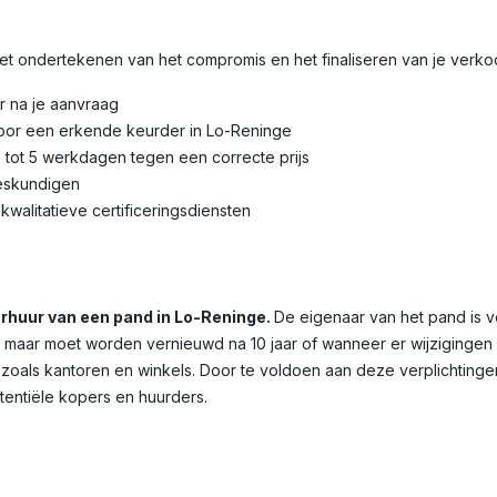
 het ondertekenen van het compromis en het finaliseren van je verk
r na je aanvraag
door een erkende keurder in Lo-Reninge
3 tot 5 werkdagen tegen een correcte prijs
eskundigen
kwalitatieve certificeringsdiensten
verhuur van een pand in Lo-Reninge.
De eigenaar van het pand is v
dig, maar moet worden vernieuwd na 10 jaar of wanneer er wijziginge
 zoals kantoren en winkels. Door te voldoen aan deze verplichtinge
otentiële kopers en huurders.