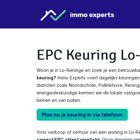
Overslaan naar inhoud
Star
EPC Keuring Lo
Woon je in Lo-Reninge en zoek je een betrouwba
keuring?
Immo-Experts voert dagelijks keuringen 
districten zoals Noordschote, Pollinkhove, Rening
energiedeskundige kennen we de lokale vastgo
binnen en van buiten.
Plan nu je keuring in via telefoon
Voor verkoop of verhuur van een woning in Lo-R
correct EPC attest verplicht.
Onze diensten zij