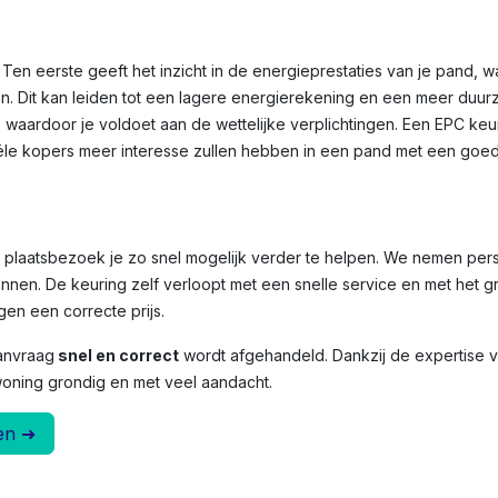
Ten eerste geeft het inzicht in de energieprestaties van je pand, 
n. Dit kan leiden tot een lagere energierekening en een meer duu
, waardoor je voldoet aan de wettelijke verplichtingen. Een EPC ke
le kopers meer interesse zullen hebben in een pand met een goed
et plaatsbezoek je zo snel mogelijk verder te helpen. We nemen per
nnen. De keuring zelf verloopt met een snelle service en met het g
en een correcte prijs.
anvraag
snel en correct
wordt afgehandeld. Dankzij de expertise
woning grondig en met veel aandacht.
en ➜