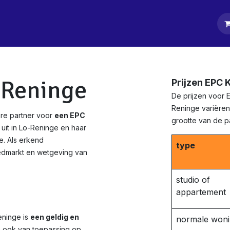
tpagina
Diensten
Klanten
Keurders
Blog
Contact
-Reninge
Prijzen EPC 
De prijzen voor 
Reninge variëren
re partner voor
een EPC
grootte van de 
uit in Lo-Reninge en haar
e. Als erkend
type
edmarkt en wetgeving van
studio of
appartement
eninge is
een geldig en
normale won
n ook van toepassing op