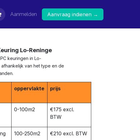
Aanmelden
Aanvraag indienen →
Keuring Lo-Reninge
EPC keuringen in Lo-
 afhankelijk van het type en de
panden.
oppervlakte
prijs
0-100m2
€175 excl.
BTW
ing
100-250m2
€210 excl. BTW