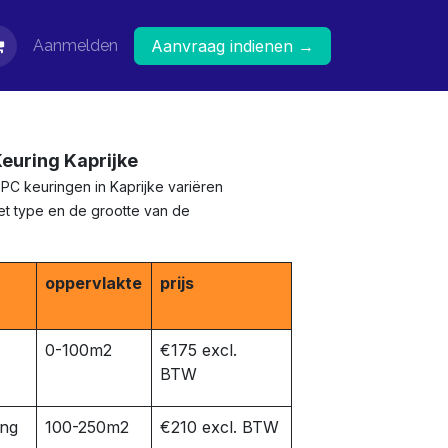
Aanmelden
Aanvraag indienen →
Keuring Kaprijke
EPC keuringen in Kaprijke variëren
het type en de grootte van de
oppervlakte
prijs
0-100m2
€175 excl.
BTW
ing
100-250m2
€210 excl. BTW