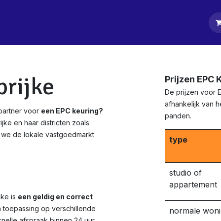
tpagina
Diensten
Klanten
Keurders
Blog
Contact
rijke
Prijzen EPC 
De prijzen voor 
afhankelijk van 
partner voor
een EPC keuring?
panden.
jke en haar districten zoals
we de lokale vastgoedmarkt
type
studio of
appartement
jke is
een geldig en correct
n toepassing op verschillende
normale won
nelle afspraak binnen 24 uur