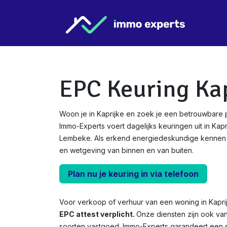
Overslaan naar inhoud
Star
EPC Keuring Kap
Woon je in Kaprijke en zoek je een betrouwbare 
Immo-Experts voert dagelijks keuringen uit in Kapri
Lembeke. Als erkend energiedeskundige kennen 
en wetgeving van binnen en van buiten.
Plan nu je keuring in via telefoon
Voor verkoop of verhuur van een woning in Kapri
EPC attest verplicht.
Onze diensten zijn ook va
soorten vastgoed. Immo-Experts garandeert een s