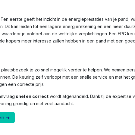
Ten eerste geeft het inzicht in de energieprestaties van je pand, 
n. Dit kan leiden tot een lagere energierekening en een meer duu
, waardoor je voldoet aan de wettelijke verplichtingen. Een EPC ke
le kopers meer interesse zullen hebben in een pand met een goed
et plaatsbezoek je zo snel mogelijk verder te helpen. We nemen per
nnen. De keuring zelf verloopt met een snelle service en met het g
en een correcte prijs.
anvraag
snel en correct
wordt afgehandeld. Dankzij de expertise
woning grondig en met veel aandacht.
en ➜