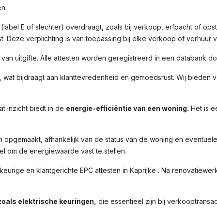
n.
label E of slechter) overdraagt, zoals bij verkoop, erfpacht of opst
. Deze verplichting is van toepassing bij elke verkoop of verhuur 
m van uitgifte. Alle attesten worden geregistreerd in een databank 
 wat bijdraagt aan klanttevredenheid en gemoedsrust. Wij bieden ve
t inzicht biedt in de
energie-efficiëntie van een woning.
Het is e
n opgemaakt, afhankelijk van de status van de woning en eventuel
l om de energiewaarde vast te stellen.
ige en klantgerichte EPC attesten in Kaprijke . Na renovatiewerke
oals elektrische keuringen,
die essentieel zijn bij verkooptransac