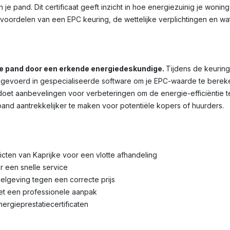
je pand. Dit certificaat geeft inzicht in hoe energiezuinig je wonin
voordelen van een EPC keuring, de wettelijke verplichtingen en wa
je pand door een erkende energiedeskundige.
Tijdens de keuring
voerd in gespecialiseerde software om je EPC-waarde te bereken
et aanbevelingen voor verbeteringen om de energie-efficiëntie te 
pand aantrekkelijker te maken voor potentiële kopers of huurders.
tricten van Kaprijke voor een vlotte afhandeling
r een snelle service
lgeving tegen een correcte prijs
met een professionele aanpak
nergieprestatiecertificaten