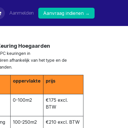
Aanmelden
Aanvraag indienen →
 Keuring Hoegaarden
EPC keuringen in
ren afhankelijk van het type en de
panden.
oppervlakte
prijs
0-100m2
€175 excl.
BTW
ing
100-250m2
€210 excl. BTW