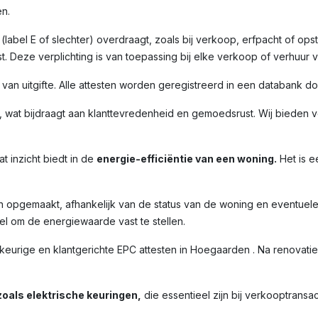
n.
label E of slechter) overdraagt, zoals bij verkoop, erfpacht of opst
. Deze verplichting is van toepassing bij elke verkoop of verhuur 
m van uitgifte. Alle attesten worden geregistreerd in een databank 
 wat bijdraagt aan klanttevredenheid en gemoedsrust. Wij bieden ve
t inzicht biedt in de
energie-efficiëntie van een woning.
Het is e
n opgemaakt, afhankelijk van de status van de woning en eventuel
l om de energiewaarde vast te stellen.
rige en klantgerichte EPC attesten in Hoegaarden . Na renovatiew
oals elektrische keuringen,
die essentieel zijn bij verkooptransac