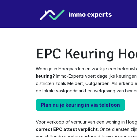
Overslaan naar inhoud
Star
EPC Keuring Ho
Woon je in Hoegaarden en zoek je een betrouwb
keuring?
Immo-Experts voert dagelijks keuringen
districten zoals Meldert, Outgaarden. Als erken
de lokale vastgoedmarkt en wetgeving van binnen
Plan nu je keuring in via telefoon
Voor verkoop of verhuur van een woning in Hoe
correct EPC attest verplicht.
Onze diensten zij
verschillende soorten vastgoed. Immo-Experts ga