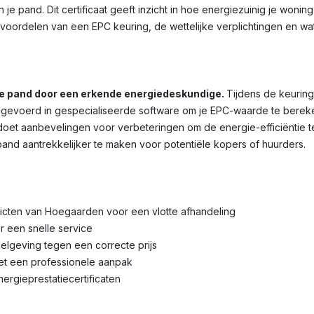
je pand. Dit certificaat geeft inzicht in hoe energiezuinig je wonin
voordelen van een EPC keuring, de wettelijke verplichtingen en wa
je pand door een erkende energiedeskundige.
Tijdens de keuring
voerd in gespecialiseerde software om je EPC-waarde te bereken
et aanbevelingen voor verbeteringen om de energie-efficiëntie te 
pand aantrekkelijker te maken voor potentiële kopers of huurders.
stricten van Hoegaarden voor een vlotte afhandeling
r een snelle service
lgeving tegen een correcte prijs
met een professionele aanpak
nergieprestatiecertificaten