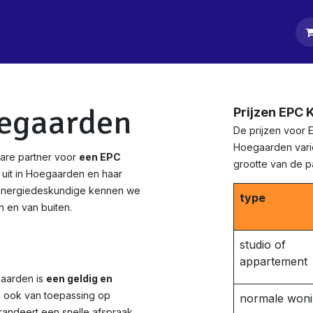
tpagina
Diensten
Klanten
Keurders
Blog
Contact
egaarden
Prijzen EPC
De prijzen voor 
Hoegaarden varië
are partner voor
een EPC
grootte van de 
 uit in Hoegaarden en haar
d energiedeskundige kennen we
type
 en van buiten.
studio of
appartement
gaarden is
een geldig en
n ook van toepassing op
normale won
randeert een snelle afspraak