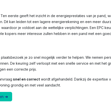
Ten eerste geeft het inzicht in de energieprestaties van je pand, 
n. Dit kan leiden tot een lagere energierekening en een meer duu
, waardoor je voldoet aan de wettelijke verplichtingen. Een EPC ke
le kopers meer interesse zullen hebben in een pand met een goed
et plaatsbezoek je zo snel mogelijk verder te helpen. We nemen per
nnen. De keuring zelf verloopt met een snelle service en met het g
en een correcte prijs.
anvraag
snel en correct
wordt afgehandeld. Dankzij de expertise
woning grondig en met veel aandacht.
en ➜