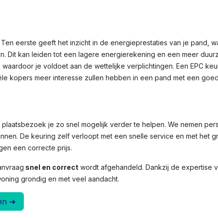
Ten eerste geeft het inzicht in de energieprestaties van je pand, 
n. Dit kan leiden tot een lagere energierekening en een meer duu
, waardoor je voldoet aan de wettelijke verplichtingen. Een EPC ke
le kopers meer interesse zullen hebben in een pand met een goed
et plaatsbezoek je zo snel mogelijk verder te helpen. We nemen per
nnen. De keuring zelf verloopt met een snelle service en met het g
en een correcte prijs.
anvraag
snel en correct
wordt afgehandeld. Dankzij de expertise
woning grondig en met veel aandacht.
en ➜