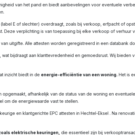
nigheid van het pand en biedt aanbevelingen voor eventuele verbet
n.
label E of slechter) overdraagt, zoals bij verkoop, erfpacht of opst
. Deze verplichting is van toepassing bij elke verkoop of verhuur 
m van uitgifte. Alle attesten worden geregistreerd in een databank 
 wat bijdraagt aan klanttevredenheid en gemoedsrust. Wij bieden ve
t inzicht biedt in de
energie-efficiëntie van een woning.
Het is e
n opgemaakt, afhankelijk van de status van de woning en eventuel
l om de energiewaarde vast te stellen.
ige en klantgerichte EPC attesten in Hechtel-Eksel . Na renovati
oals elektrische keuringen,
die essentieel zijn bij verkooptransac