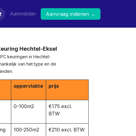
Aanmelden
Aanvraag indienen →
Keuring Hechtel-Eksel
EPC keuringen in Hechtel-
hankelijk van het type en de
panden.
oppervlakte
prijs
0-100m2
€175 excl.
BTW
ing
100-250m2
€210 excl. BTW