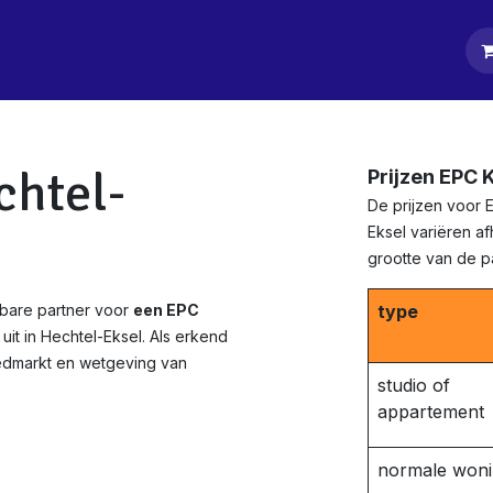
tpagina
Diensten
Klanten
Keurders
Blog
Contact
chtel-
Prijzen EPC 
De prijzen voor 
Eksel variëren af
grootte van de 
wbare partner voor
een EPC
type
it in Hechtel-Eksel. Als erkend
edmarkt en wetgeving van
studio of
appartement
normale won