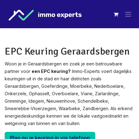
Overslaan naar inhoud
EPC Keuring Geraardsbergen
Woon je in Geraardsbergen en zoek je een betrouwbare
partner voor
een EPC keuring?
Immo-Experts voert dagelijks
keuringen uit in de stad en haar districten zoals
Geraardsbergen, Goeferdinge, Moerbeke, Nederboelare,
Onkerzele, Ophasselt, Overboelare, Viane, Zarlardinge,
Grimminge, Idegem, Nieuwenhove, Schendelbeke,
Smeerebbe-Vloerzegem, Waarbeke, Zandbergen. Als erkend
energiedeskundige kennen we de lokale vastgoedmarkt en
wetgeving van binnen en van buiten.
Plan nu je keuring in via telefoon