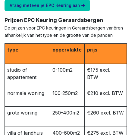
Vraag meteen je EPC Keuring aan ➜
Prijzen EPC Keuring Geraardsbergen
De prijzen voor EPC keuringen in Geraardsbergen variëren
afhankelijk van het type en de grootte van de panden.
type
oppervlakte
prijs
studio of
0-100m2
€175 excl.
appartement
BTW
normale woning
100-250m2
€210 excl. BTW
grote woning
250-400m2
€260 excl. BTW
villa of landhuis
400-600m2
€275 excl. BTW