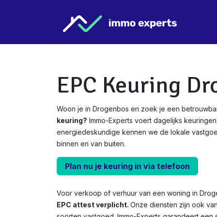
Overslaan naar inhoud
Star
EPC Keuring Dr
Woon je in Drogenbos en zoek je een betrouwba
keuring?
Immo-Experts voert dagelijks keuringen 
energiedeskundige kennen we de lokale vastgo
binnen en van buiten.
Plan nu je keuring in via telefoon
Voor verkoop of verhuur van een woning in Drog
EPC attest verplicht.
Onze diensten zijn ook va
soorten vastgoed. Immo-Experts garandeert een s