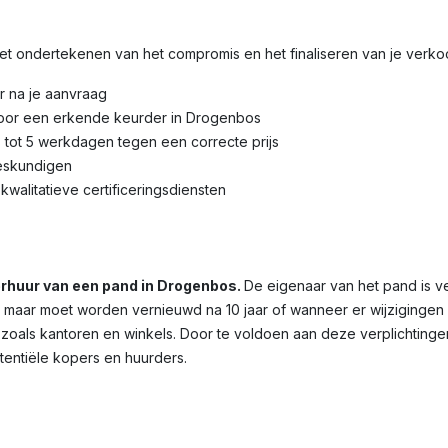
 het ondertekenen van het compromis en het finaliseren van je verk
r na je aanvraag
door een erkende keurder in Drogenbos
3 tot 5 werkdagen tegen een correcte prijs
eskundigen
kwalitatieve certificeringsdiensten
verhuur van een pand in Drogenbos.
De eigenaar van het pand is v
dig, maar moet worden vernieuwd na 10 jaar of wanneer er wijziginge
 zoals kantoren en winkels. Door te voldoen aan deze verplichtinge
otentiële kopers en huurders.