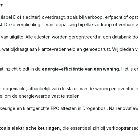
n.
label E of slechter) overdraagt, zoals bij verkoop, erfpacht of opst
. Deze verplichting is van toepassing bij elke verkoop of verhuur 
m van uitgifte. Alle attesten worden geregistreerd in een databank 
 wat bijdraagt aan klanttevredenheid en gemoedsrust. Wij bieden ve
t inzicht biedt in de
energie-efficiëntie van een woning.
Het is e
n opgemaakt, afhankelijk van de status van de woning en eventuel
l om de energiewaarde vast te stellen.
ige en klantgerichte EPC attesten in Drogenbos . Na renovatiewe
oals elektrische keuringen,
die essentieel zijn bij verkooptransac