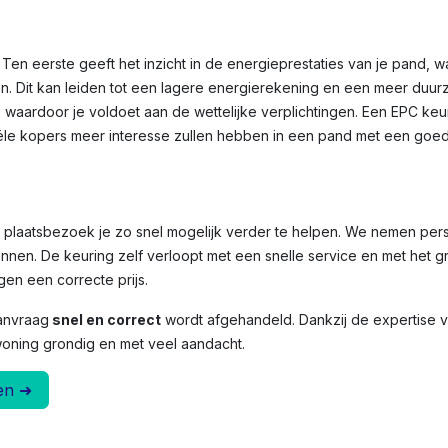
Ten eerste geeft het inzicht in de energieprestaties van je pand, 
n. Dit kan leiden tot een lagere energierekening en een meer duu
, waardoor je voldoet aan de wettelijke verplichtingen. Een EPC ke
le kopers meer interesse zullen hebben in een pand met een goed
et plaatsbezoek je zo snel mogelijk verder te helpen. We nemen per
nnen. De keuring zelf verloopt met een snelle service en met het g
en een correcte prijs.
anvraag
snel en correct
wordt afgehandeld. Dankzij de expertise
woning grondig en met veel aandacht.
en ➜