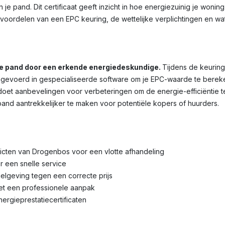
je pand. Dit certificaat geeft inzicht in hoe energiezuinig je wonin
voordelen van een EPC keuring, de wettelijke verplichtingen en wa
je pand door een erkende energiedeskundige.
Tijdens de keuring
voerd in gespecialiseerde software om je EPC-waarde te bereken
et aanbevelingen voor verbeteringen om de energie-efficiëntie te 
pand aantrekkelijker te maken voor potentiële kopers of huurders.
tricten van Drogenbos voor een vlotte afhandeling
r een snelle service
lgeving tegen een correcte prijs
met een professionele aanpak
nergieprestatiecertificaten