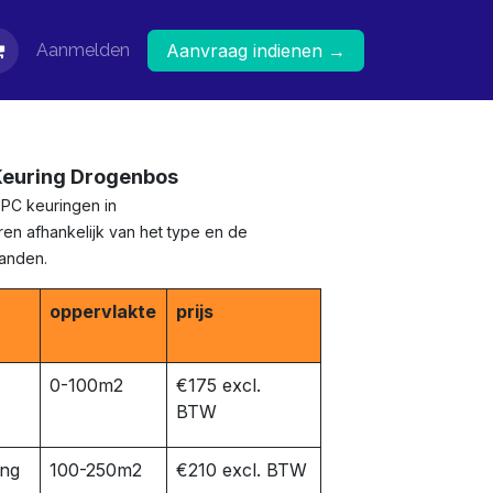
Aanmelden
Aanvraag indienen →
 Keuring Drogenbos
EPC keuringen in
en afhankelijk van het type en de
panden.
oppervlakte
prijs
0-100m2
€175 excl.
BTW
ing
100-250m2
€210 excl. BTW