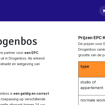
tpagina
Diensten
Klanten
Keurders
Blog
Contact
ogenbos
Prijzen EPC
De prijzen voor 
Drogenbos variër
re partner voor
een EPC
grootte van de 
uit in Drogenbos. Als erkend
edmarkt en wetgeving van
type
studio of
appartement
enbos is
een geldig en correct
n toepassing op verschillende
normale won
nelle afspraak binnen 24 uur