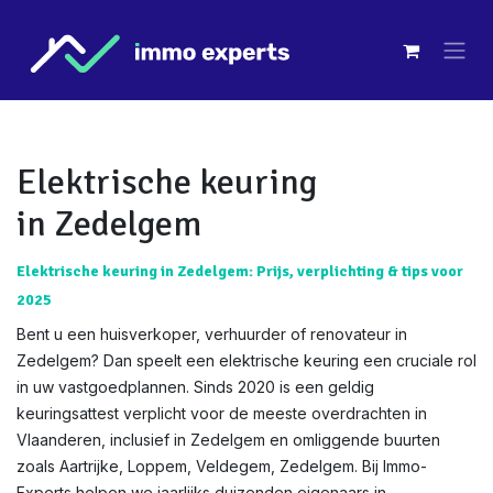
Overslaan naar inhoud
Elektrische keuring
in Zedelgem
Elektrische keuring in Zedelgem: Prijs, verplichting & tips voor
2025
Bent u een huisverkoper, verhuurder of renovateur in
Zedelgem? Dan speelt een elektrische keuring een cruciale rol
in uw vastgoedplannen. Sinds 2020 is een geldig
keuringsattest verplicht voor de meeste overdrachten in
Vlaanderen, inclusief in Zedelgem en omliggende buurten
zoals Aartrijke, Loppem, Veldegem, Zedelgem. Bij Immo-
Experts helpen we jaarlijks duizenden eigenaars in