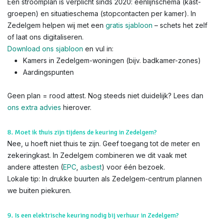
Een stroomplan is verplicht sinds 2020: éénlijnschema (kast-
groepen) en situatieschema (stopcontacten per kamer). In
Zedelgem helpen wij met een
gratis sjabloon
– schets het zelf
of laat ons digitaliseren.
Download ons sjabloon
en vul in:
Kamers in Zedelgem-woningen (bijv. badkamer-zones)
Aardingspunten
Geen plan = rood attest. Nog steeds niet duidelijk? Lees dan
ons extra advies
hierover.
8. Moet ik thuis zijn tijdens de keuring in Zedelgem?
Nee, u hoeft niet thuis te zijn. Geef toegang tot de meter en
zekeringkast. In Zedelgem combineren we dit vaak met
andere attesten (
EPC
,
asbest
) voor één bezoek.
Lokale tip: In drukke buurten als Zedelgem-centrum plannen
we buiten piekuren.
9. Is een elektrische keuring nodig bij verhuur in Zedelgem?