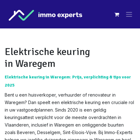
Overslaan naar inhoud
Elektrische keuring
in Waregem
Elektrische keuring in Waregem: Prijs, verplichting & tips voor
2025
Bent u een huisverkoper, verhuurder of renovateur in
Waregem? Dan speelt een elektrische keuring een cruciale rol
in uw vastgoedplannen. Sinds 2020 is een geldig
keuringsattest verplicht voor de meeste overdrachten in
Vlaanderen, inclusief in Waregem en omliggende buurten
zoals Beveren, Desselgem, Sint-Eloois-Vijve. Bij Immo-Experts
helpen we jaarlijks duizenden eigenaars in Waregem en heel