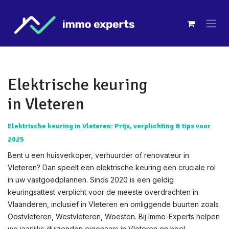
Overslaan naar inhoud
Elektrische keuring
in Vleteren
Elektrische keuring in Vleteren: Prijs, verplichting & tips voor
2025
Bent u een huisverkoper, verhuurder of renovateur in
Vleteren? Dan speelt een elektrische keuring een cruciale rol
in uw vastgoedplannen. Sinds 2020 is een geldig
keuringsattest verplicht voor de meeste overdrachten in
Vlaanderen, inclusief in Vleteren en omliggende buurten zoals
Oostvleteren, Westvleteren, Woesten. Bij Immo-Experts helpen
we jaarlijks duizenden eigenaars in Vleteren en heel