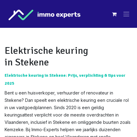
Overslaan naar inhoud
Elektrische keuring
in Stekene
Elektrische keuring in Stekene: Prijs, verplichting & tips voor
2025
Bent u een huisverkoper, verhuurder of renovateur in
Stekene? Dan speelt een elektrische keuring een cruciale rol
in uw vastgoedplannen. Sinds 2020 is een geldig
keuringsattest verplicht voor de meeste overdrachten in
Vlaanderen, inclusief in Stekene en omliggende buurten zoals
Kemzeke. Bij Immo-Experts helpen we jaarlijks duizenden
eigenaars in Stekene en heel Vlaanderen met snelle,