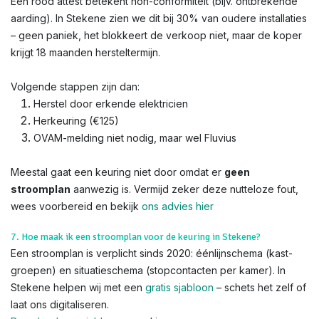
Een rood attest betekent non-conformiteit (bijv. ontbrekende
aarding). In Stekene zien we dit bij 30% van oudere installaties
– geen paniek, het blokkeert de verkoop niet, maar de koper
krijgt 18 maanden hersteltermijn.
Volgende stappen zijn dan:
Herstel door erkende elektricien
Herkeuring (€125)
OVAM-melding niet nodig, maar wel Fluvius
Meestal gaat een keuring niet door omdat er
geen
stroomplan
aanwezig is. Vermijd zeker deze nutteloze fout,
wees voorbereid en bekijk
ons advies hier
7. Hoe maak ik een stroomplan voor de keuring in Stekene?
Een stroomplan is verplicht sinds 2020: éénlijnschema (kast-
groepen) en situatieschema (stopcontacten per kamer). In
Stekene helpen wij met een
gratis sjabloon
– schets het zelf of
laat ons digitaliseren.