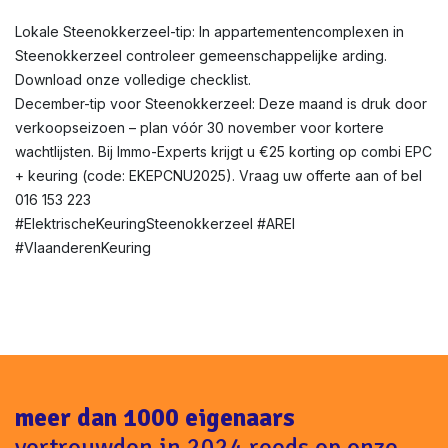
Lokale Steenokkerzeel-tip: In appartementencomplexen in
Steenokkerzeel controleer gemeenschappelijke arding.
Download onze volledige checklist.
December-tip voor Steenokkerzeel: Deze maand is druk door
verkoopseizoen – plan vóór 30 november voor kortere
wachtlijsten. Bij Immo-Experts krijgt u €25 korting op combi EPC
+ keuring (code: EKEPCNU2025). Vraag uw offerte aan of bel
016 153 223
#ElektrischeKeuringSteenokkerzeel #AREI
#VlaanderenKeuring
meer dan 1000 eigenaars
vertrouwden in 2024 reeds op onze