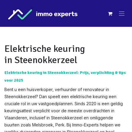
Overslaan naar inhoud
Elektrische keuring
in Steenokkerzeel
Elektrische keuring in Steenokkerzeel: Prijs, verplichting & tips
voor 2025
Bent u een huisverkoper, verhuurder of renovateur in
Steenokkerzeel? Dan speelt een elektrische keuring een
cruciale rol in uw vastgoedplannen. Sinds 2020 is een geldig
keuringsattest verplicht voor de meeste overdrachten in
Vlaanderen, inclusief in Steenokkerzeel en omliggende
buurten zoals Melsbroek, Perk. Bij Immo-Experts helpen we
jaarlijks duizenden eigenaars in Steenokkerzeel en heel