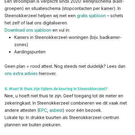
Een stroomplan is verplicht sinds 2020: éénlijnschema (kast-
groepen) en situatieschema (stopcontacten per kamer). In
Steenokkerzeel helpen wij met een
gratis sjabloon
– schets
het zelf of laat ons digitaliseren.
Download ons sjabloon
en vul in:
Kamers in Steenokkerzeel-woningen (bijv. badkamer-
zones)
Aardingspunten
Geen plan = rood attest. Nog steeds niet duidelijk? Lees dan
ons extra advies
hierover.
8. Moet ik thuis zijn tijdens de keuring in Steenokkerzeel?
Nee, u hoeft niet thuis te zijn. Geef toegang tot de meter en
zekeringkast. In Steenokkerzeel combineren we dit vaak met
andere attesten (
EPC
,
asbest
) voor één bezoek.
Lokale tip: In drukke buurten als Steenokkerzeel-centrum
plannen we buiten piekuren.