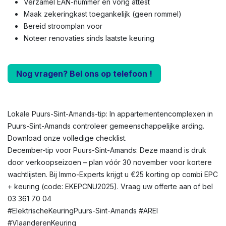
Verzamel EAN-nummer en vorig attest
Maak zekeringkast toegankelijk (geen rommel)
Bereid stroomplan voor
Noteer renovaties sinds laatste keuring
Nog vragen? Bel ons op telefoon !
Lokale Puurs-Sint-Amands-tip: In appartementencomplexen in
Puurs-Sint-Amands controleer gemeenschappelijke arding.
Download onze volledige checklist.
December-tip voor Puurs-Sint-Amands: Deze maand is druk
door verkoopseizoen – plan vóór 30 november voor kortere
wachtlijsten. Bij Immo-Experts krijgt u €25 korting op combi EPC
+ keuring (code: EKEPCNU2025). Vraag uw offerte aan of bel
03 361 70 04
#ElektrischeKeuringPuurs-Sint-Amands #AREI
#VlaanderenKeuring