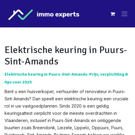
Overslaan naar inhoud
Elektrische keuring in Puurs-
Sint-Amands
Elektrische keuring in Puurs-Sint-Amands: Prijs, verplichting &
tips voor 2025
Bent u een huisverkoper, verhuurder of renovateur in Puurs-
Sint-Amands? Dan speelt een elektrische keuring een cruciale
rol in uw vastgoedplannen. Sinds 2020 is een geldig
keuringsattest verplicht voor de meeste overdrachten in
Vlaanderen, inclusief in Puurs-Sint-Amands en omliggende
buurten zoals Breendonk, Liezele, Lippelo, Oppuurs, Puurs,
Ruisbroek, Sint-Amands. Bij Immo-Experts helpen we jaarlijks