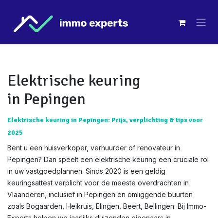
Overslaan naar inhoud
Elektrische keuring
in Pepingen
Elektrische keuring in Pepingen: Prijs, verplichting & tips voor
2025
Bent u een huisverkoper, verhuurder of renovateur in
Pepingen? Dan speelt een elektrische keuring een cruciale rol
in uw vastgoedplannen. Sinds 2020 is een geldig
keuringsattest verplicht voor de meeste overdrachten in
Vlaanderen, inclusief in Pepingen en omliggende buurten
zoals Bogaarden, Heikruis, Elingen, Beert, Bellingen. Bij Immo-
Experts helpen we jaarlijks duizenden eigenaars in