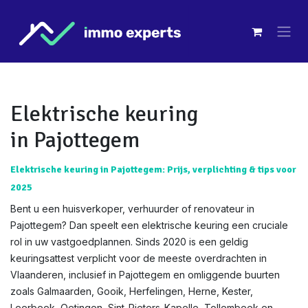
Overslaan naar inhoud
Elektrische keuring
in Pajottegem
Elektrische keuring in Pajottegem: Prijs, verplichting & tips voor
2025
Bent u een huisverkoper, verhuurder of renovateur in
Pajottegem? Dan speelt een elektrische keuring een cruciale
rol in uw vastgoedplannen. Sinds 2020 is een geldig
keuringsattest verplicht voor de meeste overdrachten in
Vlaanderen, inclusief in Pajottegem en omliggende buurten
zoals Galmaarden, Gooik, Herfelingen, Herne, Kester,
Leerbeek, Oetingen, Sint-Pieters-Kapelle, Tollembeek en