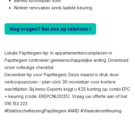
Bereid stroomplan voor
Noteer renovaties sinds laatste keuring
Nog vragen? Bel ons op telefoon !
Lokale Pajottegem-tip: In appartementencomplexen in
Pajottegem controleer gemeenschappelijke arding. Download
onze volledige checklist.
December-tip voor Pajottegem: Deze maand is druk door
verkoopseizoen – plan vóór 30 november voor kortere
wachtlijsten. Bij Immo-Experts krijgt u €25 korting op combi EPC
+ keuring (code: EKEPCNU2025). Vraag uw offerte aan of bel
016 153 223
#ElektrischeKeuringPajottegem #AREI #VlaanderenKeuring