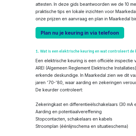
attesten. In deze gids beantwoorden we de 10 me
praktische tips en lokale inzichten voor Maarkedal
onze prijzen en aanvraag en plan in Maarkedal b
Plan nu je keuring in via telefoon
1. Wat is een elektrische keuring en wat controleert de
Een elektrische keuring is een officiële inspectie 
AREI (Algemeen Reglement Elektrische Installatie
erkende deskundige. In Maarkedal zien we dit va
jaren '70-'80, waar aarding en zekeringen veroud
De keurder controleert:
Zekeringkast en differentieëlschakelaars (30 mA
Aarding en potentiaalvereffening
Stopcontacten, schakelaars en kabels
Stroomplan (éénlijnschema en situatieschema)