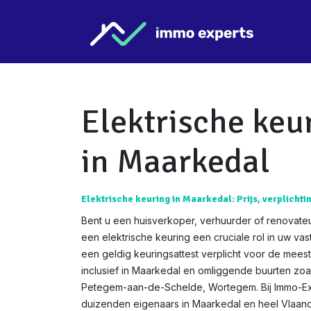
Overslaan naar inhoud
Star
Elektrische keu
in Maarkedal
Elektrische keuring in Maarkedal: Prijs, verplichti
Bent u een huisverkoper, verhuurder of renovate
een elektrische keuring een cruciale rol in uw va
een geldig keuringsattest verplicht voor de mees
inclusief in Maarkedal en omliggende buurten zo
Petegem-aan-de-Schelde, Wortegem. Bij Immo-Exp
duizenden eigenaars in Maarkedal en heel Vlaan