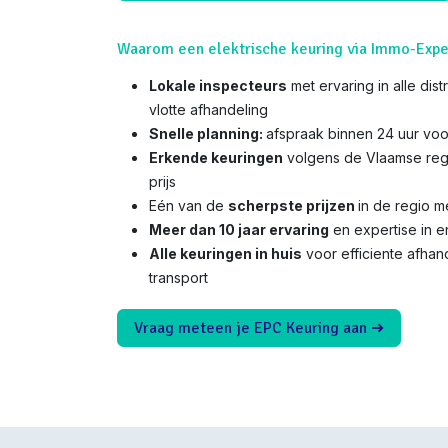
Waarom een elektrische keuring via Immo-Expe
Lokale inspecteurs
met ervaring in alle dis
vlotte afhandeling
Snelle planning:
afspraak binnen 24 uur voo
Erkende keuringen
volgens de Vlaamse reg
prijs
Eén van de
scherpste prijzen
in de regio 
Meer dan 10 jaar ervaring
en expertise in e
Alle keuringen in huis
voor efficiente afha
transport
Vraag meteen je EPC Keuring aan ➜