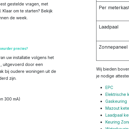
est gestelde vragen, met
Per meterkast
. Klaar om te starten? Bekijk
innen de week.
Laadpaal
Zonnepaneel i
 keurder precies?
van uw installatie volgens het
s), uitgevoerd door een
Wij bieden boven
ak bij oudere woningen uit de
je nodige atteste
erd zijn.
EPC
Elektrische 
 en 300 mA)
Gaskeuring
Mazout ketel
Laadpaal ke
Keuring Zo
Waterkeurin