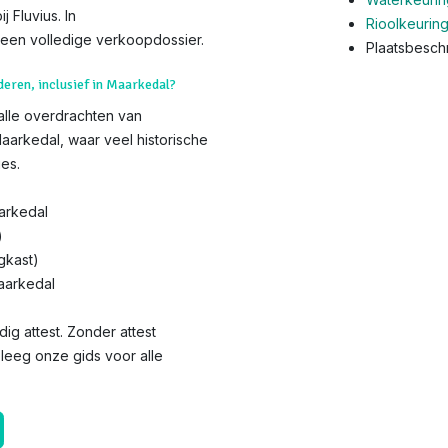
 Fluvius. In
Rioolkeurin
een volledige verkoopdossier.
Plaatsbeschr
deren, inclusief in Maarkedal?
 alle overdrachten van
aarkedal, waar veel historische
es.
arkedal
)
gkast)
aarkedal
dig attest. Zonder attest
pleeg onze gids voor alle