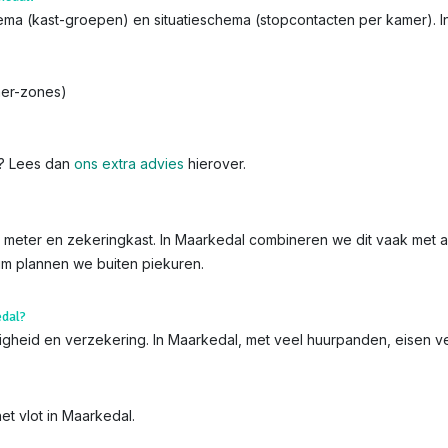
chema (kast-groepen) en situatieschema (stopcontacten per kamer). 
mer-zones)
k? Lees dan
ons extra advies
hierover.
 de meter en zekeringkast. In Maarkedal combineren we dit vaak met a
rum plannen we buiten piekuren.
edal?
iligheid en verzekering. In Maarkedal, met veel huurpanden, eisen v
et vlot in Maarkedal.