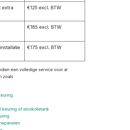
 extra
€125 excl. BTW
€185 excl. BTW
nstallatie
€175 excl. BTW
dien een volledige service voor al
n zoals
keuring
 keuring of stookolietank
uring
nnepanelen
g