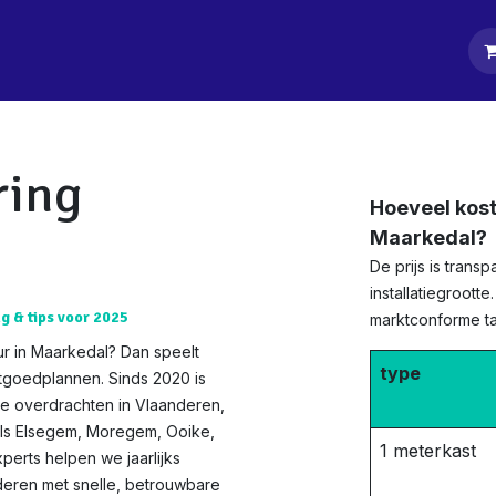
tpagina
Diensten
Klanten
Keurders
Blog
Contact
ring
Hoeveel kost
Maarkedal?
De prijs is tran
installatiegroott
ng & tips voor 2025
marktconforme tar
ur in Maarkedal? Dan speelt
type
stgoedplannen. Sinds 2020 is
te overdrachten in Vlaanderen,
als Elsegem, Moregem, Ooike,
1 meterkast
erts helpen we jaarlijks
deren met snelle, betrouwbare