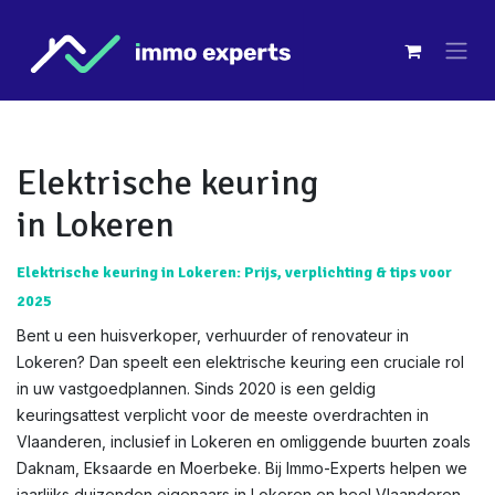
Overslaan naar inhoud
Elektrische keuring
in Lokeren
Elektrische keuring in Lokeren: Prijs, verplichting & tips voor
2025
Bent u een huisverkoper, verhuurder of renovateur in
Lokeren? Dan speelt een elektrische keuring een cruciale rol
in uw vastgoedplannen. Sinds 2020 is een geldig
keuringsattest verplicht voor de meeste overdrachten in
Vlaanderen, inclusief in Lokeren en omliggende buurten zoals
Daknam, Eksaarde en Moerbeke. Bij Immo-Experts helpen we
jaarlijks duizenden eigenaars in Lokeren en heel Vlaanderen