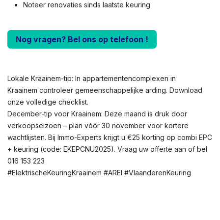
Noteer renovaties sinds laatste keuring
Nog vragen? Bel ons op telefoon !
Lokale Kraainem-tip: In appartementencomplexen in
Kraainem controleer gemeenschappelijke arding. Download
onze volledige checklist.
December-tip voor Kraainem: Deze maand is druk door
verkoopseizoen – plan vóór 30 november voor kortere
wachtlijsten. Bij Immo-Experts krijgt u €25 korting op combi EPC
+ keuring (code: EKEPCNU2025). Vraag uw offerte aan of bel
016 153 223
#ElektrischeKeuringKraainem #AREI #VlaanderenKeuring