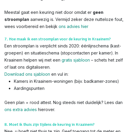
Meestal gaat een keuring niet door omdat er
geen
stroomplan
aanwezig is. Vermijd zeker deze nutteloze fout,
wees voorbereid en bekijk
ons advies hier
7. Hoe maak ik een stroomplan voor de keuring in Kraainem?
Een stroomplan is verplicht sinds 2020: éénlijnschema (kast-
groepen) en situatieschema (stopcontacten per kamer). In
Kraainem helpen wij met een
gratis sjabloon
– schets het zelf
of laat ons digitaliseren.
Download ons sjabloon
en vul in:
Kamers in Kraainem-woningen (bijv. badkamer-zones)
Aardingspunten
Geen plan = rood attest. Nog steeds niet duidelijk? Lees dan
ons extra advies
hierover.
8. Moet ik thuis zijn tijdens de keuring in Kraainem?
Nee, u hoeft niet thuis te zijn. Geef toegang tot de meter en