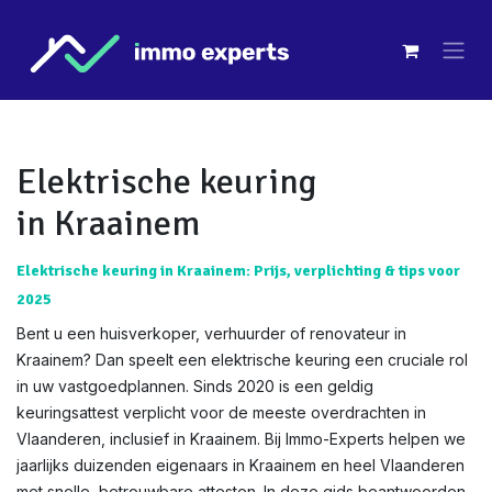
Overslaan naar inhoud
Elektrische keuring
in Kraainem
Elektrische keuring in Kraainem: Prijs, verplichting & tips voor
2025
Bent u een huisverkoper, verhuurder of renovateur in
Kraainem? Dan speelt een elektrische keuring een cruciale rol
in uw vastgoedplannen. Sinds 2020 is een geldig
keuringsattest verplicht voor de meeste overdrachten in
Vlaanderen, inclusief in Kraainem. Bij Immo-Experts helpen we
jaarlijks duizenden eigenaars in Kraainem en heel Vlaanderen
met snelle, betrouwbare attesten. In deze gids beantwoorden