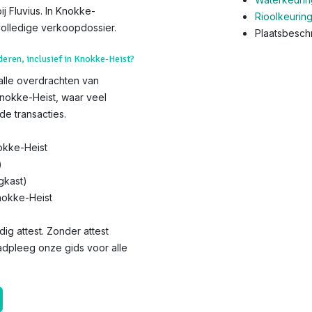
ij Fluvius. In Knokke-
Rioolkeurin
olledige verkoopdossier.
Plaatsbeschr
deren, inclusief in Knokke-Heist?
 alle overdrachten van
Knokke-Heist, waar veel
de transacties.
okke-Heist
)
gkast)
nokke-Heist
dig attest. Zonder attest
aadpleeg onze gids voor alle