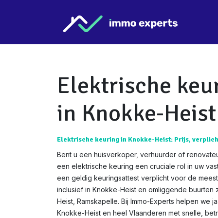
Overslaan naar inhoud
Star
Elektrische keu
in Knokke-Heist
Elektrische keuring in Knokke-Heist: Prijs, verplich
Bent u een huisverkoper, verhuurder of renovate
een elektrische keuring een cruciale rol in uw va
een geldig keuringsattest verplicht voor de mees
inclusief in Knokke-Heist en omliggende buurten 
Heist, Ramskapelle. Bij Immo-Experts helpen we ja
Knokke-Heist en heel Vlaanderen met snelle, betr