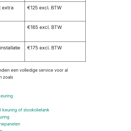
 extra
€125 excl. BTW
€185 excl. BTW
nstallatie
€175 excl. BTW
dien een volledige service voor al
n zoals
keuring
 keuring of stookolietank
uring
nnepanelen
g