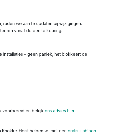
jn, raden we aan te updaten bij wijzigingen.
rtermijn vanaf de eerste keuring.
 installaties – geen paniek, het blokkeert de
s voorbereid en bekijk
ons advies hier
In Knokke-Heist helpen wij met een
gratis sjabloon