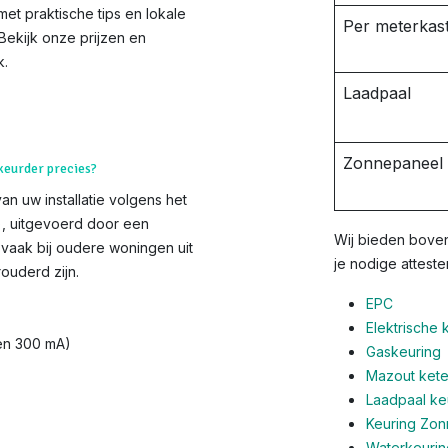
t praktische tips en lokale
Per meterkast
 Bekijk onze prijzen en
k.
Laadpaal
Zonnepaneel i
 keurder precies?
van uw installatie volgens het
s), uitgevoerd door een
Wij bieden boven
vaak bij oudere woningen uit
je nodige atteste
ouderd zijn.
EPC
Elektrische 
 en 300 mA)
Gaskeuring
Mazout ketel
Laadpaal ke
Keuring Zo
Waterkeurin