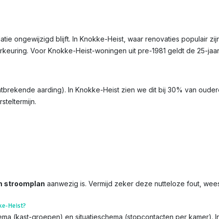
llatie ongewijzigd blijft. In Knokke-Heist, waar renovaties populair zi
erkeuring. Voor Knokke-Heist-woningen uit pre-1981 geldt de 25-jaa
ontbrekende aarding). In Knokke-Heist zien we dit bij 30% van oudere
steltermijn.
n stroomplan
aanwezig is. Vermijd zeker deze nutteloze fout, wee
ke-Heist?
chema (kast-groepen) en situatieschema (stopcontacten per kamer). 