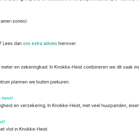
dkamer-zones)
k? Lees dan
ons extra advies
hierover.
 de meter en zekeringkast. In Knokke-Heist combineren we dit vaak me
entrum plannen we buiten piekuren.
e-Heist?
iligheid en verzekering. In Knokke-Heist, met veel huurpanden, eise
st?
et vlot in Knokke-Heist.