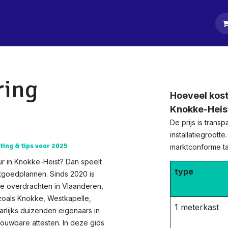
tpagina
Diensten
Klanten
Keurders
Blog
Contact
ring
Hoeveel kost
Knokke-Heis
De prijs is tran
installatiegroott
ting & tips voor 2025
marktconforme tar
ur in Knokke-Heist? Dan speelt
type
stgoedplannen. Sinds 2020 is
te overdrachten in Vlaanderen,
zoals Knokke, Westkapelle,
1 meterkast
arlijks duizenden eigenaars in
ouwbare attesten. In deze gids