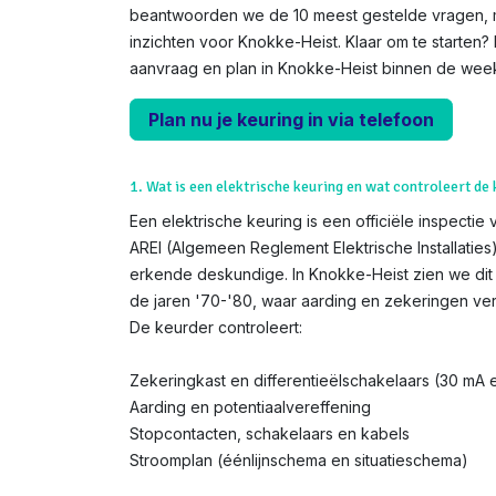
beantwoorden we de 10 meest gestelde vragen, me
inzichten voor Knokke-Heist. Klaar om te starten?
aanvraag en plan in Knokke-Heist binnen de wee
Plan nu je keuring in via telefoon
1. Wat is een elektrische keuring en wat controleert de
Een elektrische keuring is een officiële inspectie 
AREI (Algemeen Reglement Elektrische Installatie
erkende deskundige. In Knokke-Heist zien we dit 
de jaren '70-'80, waar aarding en zekeringen ver
De keurder controleert:
Zekeringkast en differentieëlschakelaars (30 mA
Aarding en potentiaalvereffening
Stopcontacten, schakelaars en kabels
Stroomplan (éénlijnschema en situatieschema)