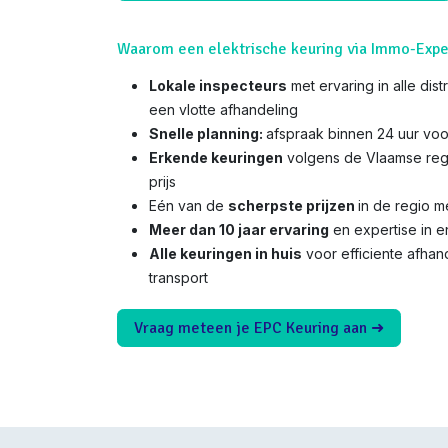
Waarom een elektrische keuring via Immo-Expe
Lokale inspecteurs
met ervaring in alle dis
een vlotte afhandeling
Snelle planning:
afspraak binnen 24 uur voo
Erkende keuringen
volgens de Vlaamse reg
prijs
Eén van de
scherpste prijzen
in de regio 
Meer dan 10 jaar ervaring
en expertise in e
Alle keuringen in huis
voor efficiente afha
transport
Vraag meteen je EPC Keuring aan ➜