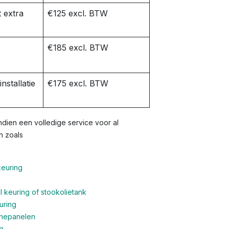
 extra
€125 excl. BTW
€185 excl. BTW
nstallatie
€175 excl. BTW
dien een volledige service voor al
n zoals
keuring
 keuring of stookolietank
uring
nnepanelen
g