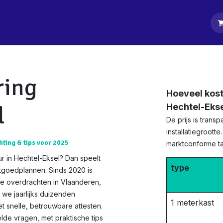
tpagina
Diensten
Klanten
Keurders
Blog
Contact
ring
Hoeveel kost
l
Hechtel-Eks
De prijs is tran
installatiegrootte
hting & tips voor 2025
marktconforme tar
r in Hechtel-Eksel? Dan speelt
type
stgoedplannen. Sinds 2020 is
te overdrachten in Vlaanderen,
n we jaarlijks duizenden
1 meterkast
t snelle, betrouwbare attesten.
de vragen, met praktische tips