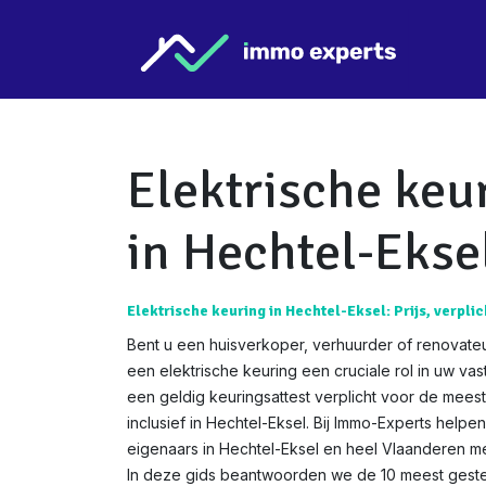
Overslaan naar inhoud
Star
Elektrische keu
in Hechtel-Ekse
Elektrische keuring in Hechtel-Eksel: Prijs, verplic
Bent u een huisverkoper, verhuurder of renovateu
een elektrische keuring een cruciale rol in uw va
een geldig keuringsattest verplicht voor de mees
inclusief in Hechtel-Eksel. Bij Immo-Experts helpe
eigenaars in Hechtel-Eksel en heel Vlaanderen me
In deze gids beantwoorden we de 10 meest gestel