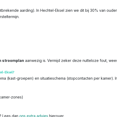
ntbrekende aarding). In Hechtel-Eksel zien we dit bij 30% van ouder
steltermijn.
n stroomplan
aanwezig is. Vermijd zeker deze nutteloze fout, wee
el-Eksel?
chema (kast-groepen) en situatieschema (stopcontacten per kamer). 
dkamer-zones)
k? Lees dan
ons extra advies
hierover.