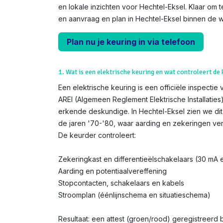
en lokale inzichten voor Hechtel-Eksel. Klaar om t
en aanvraag en plan in Hechtel-Eksel binnen de 
Plan nu je keuring in via telefoon
1. Wat is een elektrische keuring en wat controleert de
Een elektrische keuring is een officiële inspectie 
AREI (Algemeen Reglement Elektrische Installatie
erkende deskundige. In Hechtel-Eksel zien we dit
de jaren '70-'80, waar aarding en zekeringen ver
De keurder controleert:
Zekeringkast en differentieëlschakelaars (30 mA
Aarding en potentiaalvereffening
Stopcontacten, schakelaars en kabels
Stroomplan (éénlijnschema en situatieschema)
Resultaat: een attest (groen/rood) geregistreerd bi