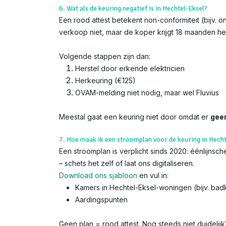
6. Wat als de keuring negatief is in Hechtel-Eksel?
Een rood attest betekent non-conformiteit (bijv. o
verkoop niet, maar de koper krijgt 18 maanden her
Volgende stappen zijn dan:
Herstel door erkende elektricien
Herkeuring (€125)
OVAM-melding niet nodig, maar wel Fluvius
Meestal gaat een keuring niet door omdat er
gee
7. Hoe maak ik een stroomplan voor de keuring in Hecht
Een stroomplan is verplicht sinds 2020: éénlijns
– schets het zelf of laat ons digitaliseren.
Download ons sjabloon
en vul in:
Kamers in Hechtel-Eksel-woningen (bijv. ba
Aardingspunten
Geen plan = rood attest. Nog steeds niet duidelij