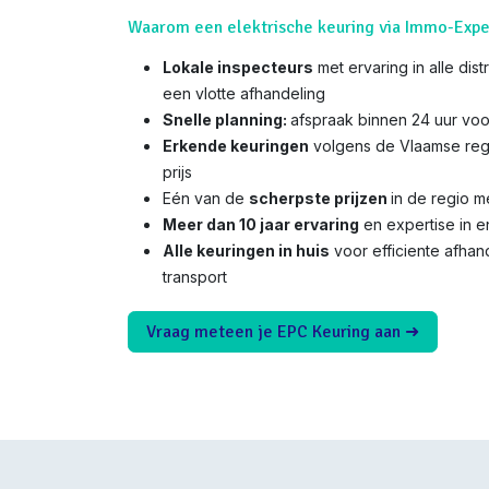
Waarom een elektrische keuring via Immo-Expe
Lokale inspecteurs
met ervaring in alle dis
een vlotte afhandeling
Snelle planning:
afspraak binnen 24 uur voo
Erkende keuringen
volgens de Vlaamse reg
prijs
Eén van de
scherpste prijzen
in de regio 
Meer dan 10 jaar ervaring
en expertise in e
Alle keuringen in huis
voor efficiente afha
transport
Vraag meteen je EPC Keuring aan ➜