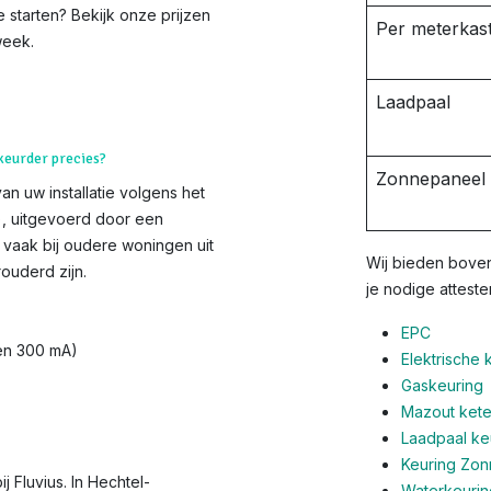
e starten? Bekijk onze prijzen
Per meterkast
week.
Laadpaal
 keurder precies?
Zonnepaneel i
van uw installatie volgens het
s), uitgevoerd door een
 vaak bij oudere woningen uit
Wij bieden boven
ouderd zijn.
je nodige atteste
EPC
 en 300 mA)
Elektrische 
Gaskeuring
Mazout ketel
Laadpaal ke
Keuring Zo
j Fluvius. In Hechtel-
Waterkeurin