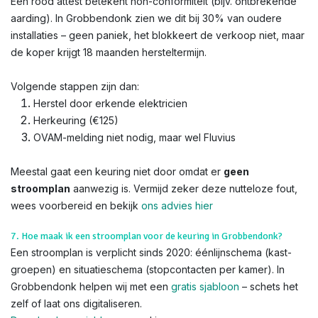
Een rood attest betekent non-conformiteit (bijv. ontbrekende
aarding). In Grobbendonk zien we dit bij 30% van oudere
installaties – geen paniek, het blokkeert de verkoop niet, maar
de koper krijgt 18 maanden hersteltermijn.
Volgende stappen zijn dan:
Herstel door erkende elektricien
Herkeuring (€125)
OVAM-melding niet nodig, maar wel Fluvius
Meestal gaat een keuring niet door omdat er
geen
stroomplan
aanwezig is. Vermijd zeker deze nutteloze fout,
wees voorbereid en bekijk
ons advies hier
7. Hoe maak ik een stroomplan voor de keuring in Grobbendonk?
Een stroomplan is verplicht sinds 2020: éénlijnschema (kast-
groepen) en situatieschema (stopcontacten per kamer). In
Grobbendonk helpen wij met een
gratis sjabloon
– schets het
zelf of laat ons digitaliseren.