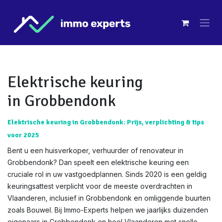
Overslaan naar inhoud
Elektrische keuring
in Grobbendonk
Elektrische keuring in Grobbendonk: Prijs, verplichting & tips
voor 2025
Bent u een huisverkoper, verhuurder of renovateur in
Grobbendonk? Dan speelt een elektrische keuring een
cruciale rol in uw vastgoedplannen. Sinds 2020 is een geldig
keuringsattest verplicht voor de meeste overdrachten in
Vlaanderen, inclusief in Grobbendonk en omliggende buurten
zoals Bouwel. Bij Immo-Experts helpen we jaarlijks duizenden
eigenaars in Grobbendonk en heel Vlaanderen met snelle,